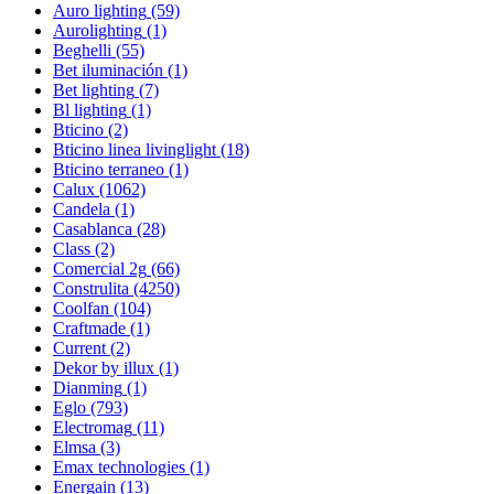
Auro lighting
(59)
Aurolighting
(1)
Beghelli
(55)
Bet iluminación
(1)
Bet lighting
(7)
Bl lighting
(1)
Bticino
(2)
Bticino linea livinglight
(18)
Bticino terraneo
(1)
Calux
(1062)
Candela
(1)
Casablanca
(28)
Class
(2)
Comercial 2g
(66)
Construlita
(4250)
Coolfan
(104)
Craftmade
(1)
Current
(2)
Dekor by illux
(1)
Dianming
(1)
Eglo
(793)
Electromag
(11)
Elmsa
(3)
Emax technologies
(1)
Energain
(13)