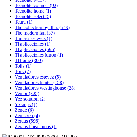
Tecnolite connect
(92)
Tecnolite home
(1)
Tecnolite select
(5)
Teura
(1)
The collection by illux
(549)
The modern fan
(37)
Timbres estevez
(1)
Tl aplicaciones
(1)
Tl aplicaciones
(565)
Tl aplicaciones lutron
(1)
Tl home
(399)
Toljy
(1)
Tork
(7)
Ventiladores estevez
(5)
Ventiladores hunter
(158)
Ventiladores westinghouse
(28)
Ventor
(825)
Yee solution
(2)
Yxsmps
(1)
Zende
(6)
Zenit-zen
(4)
Zeraus
(596)
Zeraus línea tantos
(1)
P40090L ZD229