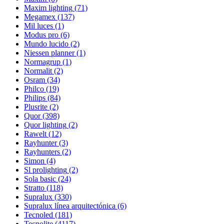
Maxim lighting
(71)
Megamex
(137)
Mil luces
(1)
Modus pro
(6)
Mundo lucido
(2)
Niessen planner
(1)
Normagrup
(1)
Normalit
(2)
Osram
(34)
Philco
(19)
Philips
(84)
Plusrite
(2)
Quor
(398)
Quor lighting
(2)
Rawelt
(12)
Rayhunter
(3)
Rayhunters
(2)
Simon
(4)
Sl prolighting
(2)
Sola basic
(24)
Stratto
(118)
Supralux
(330)
Supralux línea arquitectónica
(6)
Tecnoled
(181)
Tecnolite
(4117)