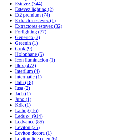
Estevez
(344)
Estevez lighting
(2)
Et2 premium
(74)
Extractor estevez
(1)
Extractores estevez
(32)
Forlighting
(77)
Generico
(3)
Greenin
(1)
Grok
(9)
Holophane
(5)
Icon iluminacion
(1)
Illux
(472)
Interilum
(4)
Intermatic
(1)
Italli
(18)
Iusa
(2)
Jach
(1)
Juno
(1)
Kdk
(1)
Laiting
(16)
Leds c4
(914)
Ledvance
(85)
Leviton
(25)
Leviton decora
(1)
Leviton linea cien
(6)