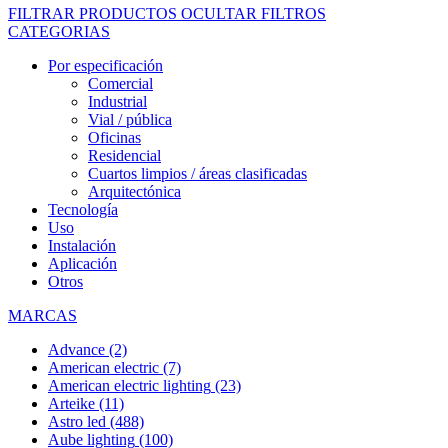
FILTRAR PRODUCTOS
OCULTAR FILTROS
CATEGORIAS
Por especificación
Comercial
Industrial
Vial / pública
Oficinas
Residencial
Cuartos limpios / áreas clasificadas
Arquitectónica
Tecnología
Uso
Instalación
Aplicación
Otros
MARCAS
Advance
(2)
American electric
(7)
American electric lighting
(23)
Arteike
(11)
Astro led
(488)
Aube lighting
(100)