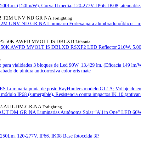
500Lm. (150lm/W), Curva II media, 120-277V. IP66. IK08, atenuable.
 B T2M UNV ND GR NA
Forlighting
 T2M UNV ND GR NA
Luminario Forlexa para alumbrado público 1 
 P5 50K AWFD MVOLT IS DBLXD
Lithonia
5 50K AWFD MVOLT IS DBLXD
RSXF2 LED Reflector 210W. 5,000
x
 para vialidades 3 bloques de Led 90W, 13,429 lm, (Eficacia 149 lm/
abado de pintura anticorrosiva color gris mate
ES
Luminaria punta de poste RayHunters modelo GL1A; Voltaje de en
módulo IP68 (sumergible), Resistencia contra impactos IK-10 (antivan
T2-AUT-DM-GR-NA
Forlighting
-AUT-DM-GR-NA
Luminarias Autónoma Solar “All in One” LED 60W. 
,250Lm. 120-277V. IP66. IK08 Base fotocelda 3P.