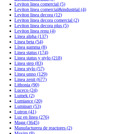
Leviton linea comercial
(5)
Leviton linea comercial&industrial
(4)
Leviton linea decora
(12)
Leviton linea decora comercial
(2)
Leviton linea decora plus
(5)
Leviton linea renu
(4)
Linea alpha
(137)
Linea beta
(54)
Línea gamma
(8)
Linea status
(174)
Linea status y stylo
(218)
Linea step
(83)
Linea stylo
(57)
Linea unno
(129)
Linea zenit
(677)
Lithonia
(90)
Luceco
(24)
Lumek
(2)
Lumiance
(20)
Lumiparr
(53)
Lutron
(41)
Luz en linea
(276)
Magg
(3645)
Manufacturera de reactores
(2)
Maxim
(8)