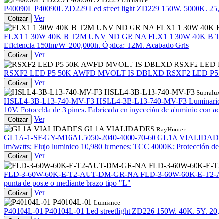
Lumiance
P40090L
P40090L ZD229
Led street light ZD229 150W. 5000K. 25,
Ver
Cotizar
FLX1 1 30W 40K
FLX1 1 30W 40K B T2M UNV ND GR NA
FLX1 1 30W 40K B
Eficiencia 150lm/W. 200,000h. Óptica: T2M. Acabado Gris
Ver
Cotizar
RSXF2 LED
RSXF2 LED P5 50K AWFD MVOLT IS DBLXD
RSXF2 LED P
Ver
Cotizar
HSLL4-3B-L13-740-MV-F3
Supralu
HSLL4-3B-L13-740-MV-F3
HSLL4-3B-L13-740-MV-F3
Luminario
10V. Fotocelda de 3 pines. Fabricada en inyección de aluminio con ac
Ver
Cotizar
GL1A VIALIDADES
RayHunter
GL1A-1-SF-GY-M16AL5050-2040-4000-70-60
GL1A VIALIDAD
lm/watts; Flujo luminico 10,980 lumenes; TCC 4000K; Protección de 
Ver
Cotizar
FLD-3-60W-60K-E-
FLD-3-60W-60K-E-T2-AUT-DM-GR-NA
FLD-3-60W-60K-E-T2
punta de poste o mediante brazo tipo "L"
Ver
Cotizar
P40104L-01
Lumiance
P40104L-01
P40104L-01
Led streetlight ZD226 150W. 40K. 5Y. 20