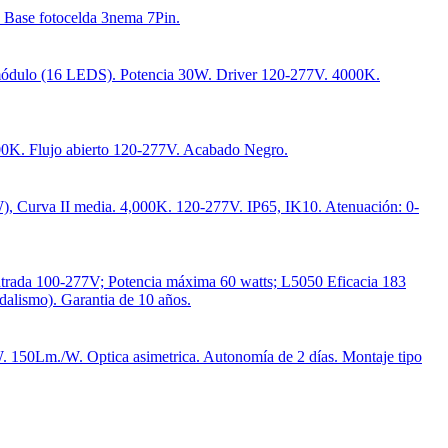
 Base fotocelda 3nema 7Pin.
módulo (16 LEDS). Potencia 30W. Driver 120-277V. 4000K.
K. Flujo abierto 120-277V. Acabado Negro.
W), Curva II media. 4,000K. 120-277V. IP65, IK10. Atenuación: 0-
trada 100-277V; Potencia máxima 60 watts; L5050 Eficacia 183
dalismo). Garantia de 10 años.
150Lm./W. Optica asimetrica. Autonomía de 2 días. Montaje tipo