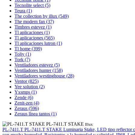
Tecnolite select
(5)
Teura
(1)
The collection by illux
(549)
The modern fan
(37)
Timbres estevez
(1)
Tl aplicaciones
(1)
Tl aplicaciones
(565)
Tl aplicaciones lutron
(1)
Tl home
(399)
Toljy
(1)
Tork
(7)
Ventiladores estevez
(5)
Ventiladores hunter
(158)
Ventiladores westinghouse
(28)
Ventor
(825)
Yee solution
(2)
Yxsmps
(1)
Zende
(6)
Zenit-zen
(4)
Zeraus
(596)
Zeraus línea tantos
(1)
PL-7411.T STAKE
Illux
PL-7411.T
PL-7411.T STAKE
Luminaria Stake, LED tipo reflector co
con mucha humedad. Resistentes a la humedad y salinidad. IP68, L