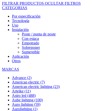
FILTRAR PRODUCTOS
OCULTAR FILTROS
CATEGORIAS
Por especificación
Tecnología
Uso
Instalación
Poste / punta de poste
Con estaca
Empotrado
Sobreponer
Sumergible
Aplicación
Otros
MARCAS
Advance
(2)
American electric
(7)
American electric lighting
(23)
Arteike
(11)
Astro led
(488)
Aube lighting
(100)
Auro lighting
(59)
Aurolighting
(1)