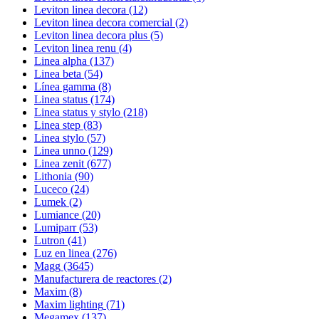
Leviton linea decora
(12)
Leviton linea decora comercial
(2)
Leviton linea decora plus
(5)
Leviton linea renu
(4)
Linea alpha
(137)
Linea beta
(54)
Línea gamma
(8)
Linea status
(174)
Linea status y stylo
(218)
Linea step
(83)
Linea stylo
(57)
Linea unno
(129)
Linea zenit
(677)
Lithonia
(90)
Luceco
(24)
Lumek
(2)
Lumiance
(20)
Lumiparr
(53)
Lutron
(41)
Luz en linea
(276)
Magg
(3645)
Manufacturera de reactores
(2)
Maxim
(8)
Maxim lighting
(71)
Megamex
(137)