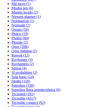
Mil luces
(1)
Modus pro
(6)
Mundo lucido
(2)
Niessen planner
(1)
Normagrup
(1)
Normalit
(2)
Osram
(34)
Philco
(19)
Philips
(84)
Plusrite
(2)
Quor
(398)
Quor lighting
(2)
Rawelt
(12)
Rayhunter
(3)
Rayhunters
(2)
Simon
(4)
Sl prolighting
(2)
Sola basic
(24)
Stratto
(118)
Supralux
(330)
Supralux línea arquitectónica
(6)
Tecnoled
(181)
Tecnolite
(4117)
Tecnolite connect
(92)
Tecnolite home
(1)