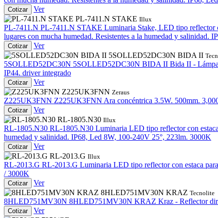
Ver
Cotizar
PL-7411.N STAKE
Illux
PL-7411.N
PL-7411.N STAKE
Luminaria Stake, LED tipo reflector c
lugares con mucha humedad. Resistentes a la humedad y salinidad.
Ver
Cotizar
5SOLLED52DC30N BIDA II
Tecn
5SOLLED52DC30N
5SOLLED52DC30N BIDA II
Bida II - Lámpa
IP44. driver integrado
Ver
Cotizar
Z225UK3FNN
Zeraus
Z225UK3FNN
Z225UK3FNN
Ara concéntrica 3.5W. 500mm. 3,00
Ver
Cotizar
RL-1805.N30
Illux
RL-1805.N30
RL-1805.N30
Luminaria LED tipo reflector con estaca
humedad y salinidad. IP68, Led 8W, 100-240V 25°, 223lm. 3000K
Ver
Cotizar
RL-2013.G
Illux
RL-2013.G
RL-2013.G
Luminaria LED tipo reflector con estaca par
/ 3000K
Ver
Cotizar
8HLED751MV30N KRAZ
Tecnolite
8HLED751MV30N
8HLED751MV30N KRAZ
Kraz - Reflector d
Ver
Cotizar