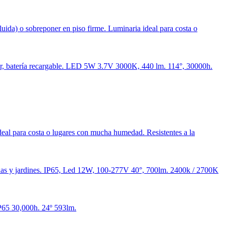
luida) o sobreponer en piso firme. Luminaria ideal para costa o
olar, batería recargable. LED 5W 3.7V 3000K, 440 lm. 114°, 30000h.
deal para costa o lugares con mucha humedad. Resistentes a la
hadas y jardines. IP65, Led 12W, 100-277V 40°, 700lm. 2400k / 2700K
IP65 30,000h. 24º 593lm.