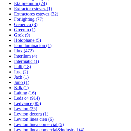
Et2 premium
(74)
Extractor estevez
(1)
Extractores estevez
(32)
Forlighting
(77)
Generico
(3)
Greenin
(1)
Grok
(9)
Holophane
(5)
Icon iluminacion
(1)
Illux
(472)
Interilum
(4)
Intermatic
(1)
Italli
(18)
Iusa
(2)
Jach
(1)
Juno
(1)
Kdk
(1)
Laiting
(16)
Leds c4
(914)
Ledvance
(85)
Leviton
(25)
Leviton decora
(1)
Leviton linea cien
(6)
Leviton linea comercial
(5)
Leviton linea comercial&industrial
(4)