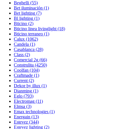
Beghelli
(55)
Bet iluminación
(1)
Bet lighting
(7)
Bl lighting
(1)
Bticino
(2)
Bticino linea livinglight
(18)
Bticino terraneo
(1)
Calux
(1062)
Candela
(1)
Casablanca
(28)
Class
(2)
Comercial 2g
(66)
Construlita
(4250)
Coolfan
(104)
Craftmade
(1)
Current
(2)
Dekor by illux
(1)
Dianming
(1)
Eglo
(793)
Electromag
(11)
Elmsa
(3)
Emax technologies
(1)
Energain
(13)
Estevez
(344)
Estevez lighting
(2)