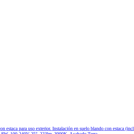
n estaca para uso exterior. Instalación en suelo blando con estaca (inc
ed 8W, 100-240V 25°, 223lm. 3000K. Acabado Terra