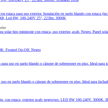
on estaca para uso exterior. Instalación en suelo blando con estaca (inc
 IP68, Led 8W, 100-240V 25°, 223lm. 3000K
olite
ra solar tipo miniposte con estaca, uso exterior, acab. Negro. Panel s
0K. Frosted On-Off. Negro
 para uso en suelo blando o cánope de sobreponer en piso. Ideal para i
a uso en suelo blando o cánope de sobreponer en piso. Ideal para fac
irig. con estaca, exterior acab: negro/oro. LED 8W 100-240V. 3000K. 