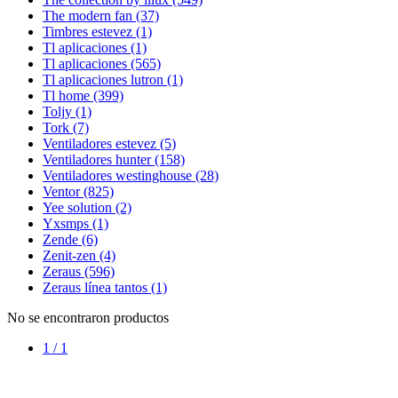
The modern fan
(37)
Timbres estevez
(1)
Tl aplicaciones
(1)
Tl aplicaciones
(565)
Tl aplicaciones lutron
(1)
Tl home
(399)
Toljy
(1)
Tork
(7)
Ventiladores estevez
(5)
Ventiladores hunter
(158)
Ventiladores westinghouse
(28)
Ventor
(825)
Yee solution
(2)
Yxsmps
(1)
Zende
(6)
Zenit-zen
(4)
Zeraus
(596)
Zeraus línea tantos
(1)
No se encontraron productos
1 / 1