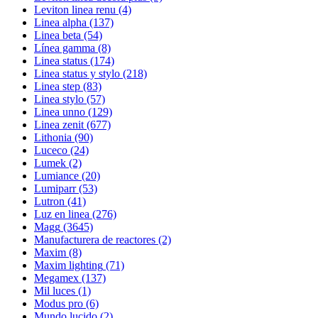
Leviton linea renu
(4)
Linea alpha
(137)
Linea beta
(54)
Línea gamma
(8)
Linea status
(174)
Linea status y stylo
(218)
Linea step
(83)
Linea stylo
(57)
Linea unno
(129)
Linea zenit
(677)
Lithonia
(90)
Luceco
(24)
Lumek
(2)
Lumiance
(20)
Lumiparr
(53)
Lutron
(41)
Luz en linea
(276)
Magg
(3645)
Manufacturera de reactores
(2)
Maxim
(8)
Maxim lighting
(71)
Megamex
(137)
Mil luces
(1)
Modus pro
(6)
Mundo lucido
(2)