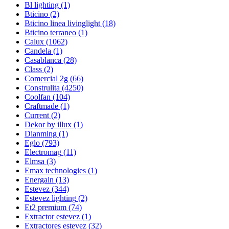
Bl lighting
(1)
Bticino
(2)
Bticino linea livinglight
(18)
Bticino terraneo
(1)
Calux
(1062)
Candela
(1)
Casablanca
(28)
Class
(2)
Comercial 2g
(66)
Construlita
(4250)
Coolfan
(104)
Craftmade
(1)
Current
(2)
Dekor by illux
(1)
Dianming
(1)
Eglo
(793)
Electromag
(11)
Elmsa
(3)
Emax technologies
(1)
Energain
(13)
Estevez
(344)
Estevez lighting
(2)
Et2 premium
(74)
Extractor estevez
(1)
Extractores estevez
(32)