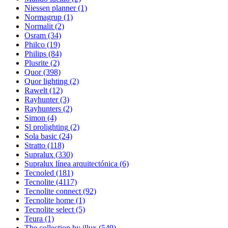
Niessen planner
(1)
Normagrup
(1)
Normalit
(2)
Osram
(34)
Philco
(19)
Philips
(84)
Plusrite
(2)
Quor
(398)
Quor lighting
(2)
Rawelt
(12)
Rayhunter
(3)
Rayhunters
(2)
Simon
(4)
Sl prolighting
(2)
Sola basic
(24)
Stratto
(118)
Supralux
(330)
Supralux línea arquitectónica
(6)
Tecnoled
(181)
Tecnolite
(4117)
Tecnolite connect
(92)
Tecnolite home
(1)
Tecnolite select
(5)
Teura
(1)
The collection by illux
(549)