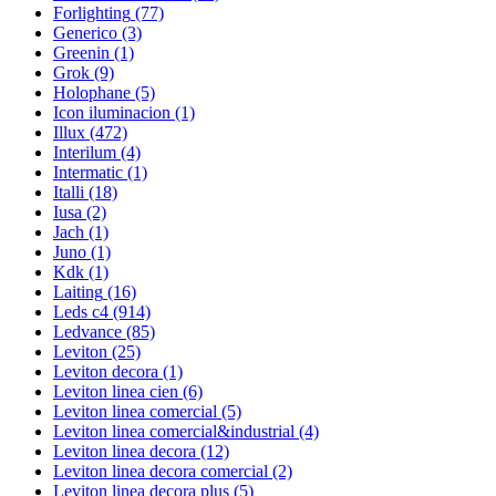
Forlighting
(77)
Generico
(3)
Greenin
(1)
Grok
(9)
Holophane
(5)
Icon iluminacion
(1)
Illux
(472)
Interilum
(4)
Intermatic
(1)
Italli
(18)
Iusa
(2)
Jach
(1)
Juno
(1)
Kdk
(1)
Laiting
(16)
Leds c4
(914)
Ledvance
(85)
Leviton
(25)
Leviton decora
(1)
Leviton linea cien
(6)
Leviton linea comercial
(5)
Leviton linea comercial&industrial
(4)
Leviton linea decora
(12)
Leviton linea decora comercial
(2)
Leviton linea decora plus
(5)