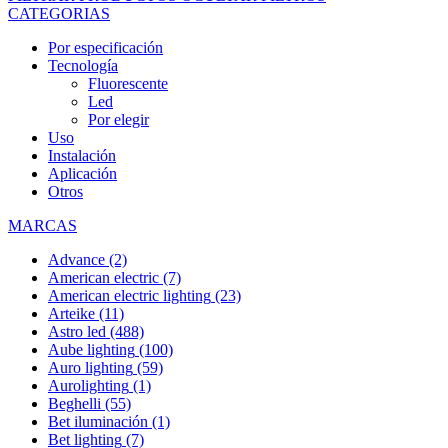
CATEGORIAS
Por especificación
Tecnología
Fluorescente
Led
Por elegir
Uso
Instalación
Aplicación
Otros
MARCAS
Advance
(2)
American electric
(7)
American electric lighting
(23)
Arteike
(11)
Astro led
(488)
Aube lighting
(100)
Auro lighting
(59)
Aurolighting
(1)
Beghelli
(55)
Bet iluminación
(1)
Bet lighting
(7)