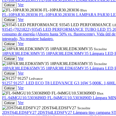
Ver
Cotizar
FL-10PAR30.283036
Illux
FL-10PAR30.283036
FL-10PAR30.283036
LAMPARA PAR30 LED E
Ver
Cotizar
93545 LED PERFORMANCE
L
93545 (7021822)
93545 LED PERFORMANCE
TUBO LED T5 26W/6
consumo de energía (Ahorro hasta 50% vs. fluorescente). Vida útil d
integrado, No requiere balastro.
Ver
Cotizar
18PAR38LEDK30MV35
Tecnolite
18PAR38LEDK30MV35
18PAR38LEDK30MV35
Lámpara LED P
Ver
Cotizar
18PAR38LEDK65MV35
Tecnolite
18PAR38LEDK65MV35
18PAR38LEDK65MV35
Lámpara LED P
Ver
Cotizar
91257
Ledvance
91257
91257
LED ECO T8 LEDVANCE G3 16W 5,000K. 1,600Lm
Ver
Cotizar
FL-94MGU10.53036I90D
Illux
FL-94MGU10.53036I90D
FL-94MGU10.53036I90D
Lámpara MIN
Ver
Cotizar
2DST64LEDSFV27
Tecnolite
2DST64LEDSFV27
2DST64LEDSFV27
Lámpara tipo campana ST64