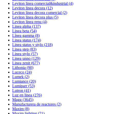
Leviton linea comercial&industrial
(4)
Leviton linea decora
(12)
Leviton linea decora comercial
(2)
Leviton linea decora plus
(5)
Leviton linea renu
(4)
Linea alpha
(137)
Linea beta
(54)
Línea gamma
(8)
Linea status
(174)
Linea status y stylo
(218)
Linea step
(83)
Linea stylo
(57)
Linea unno
(129)
Linea zenit
(677)
Lithonia
(90)
Luceco
(24)
Lumek
(2)
Lumiance
(20)
Lumiparr
(53)
Lutron
(41)
Luz en linea
(276)
Magg
(3645)
Manufacturera de reactores
(2)
Maxim
(8)
Maxim lighting
(71)