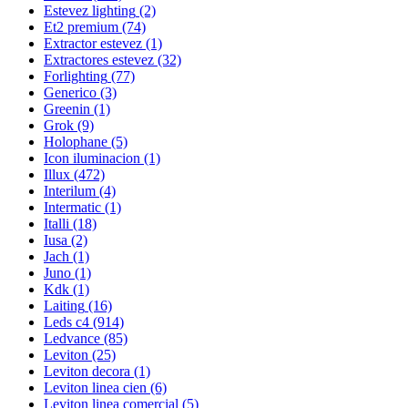
Estevez lighting
(2)
Et2 premium
(74)
Extractor estevez
(1)
Extractores estevez
(32)
Forlighting
(77)
Generico
(3)
Greenin
(1)
Grok
(9)
Holophane
(5)
Icon iluminacion
(1)
Illux
(472)
Interilum
(4)
Intermatic
(1)
Italli
(18)
Iusa
(2)
Jach
(1)
Juno
(1)
Kdk
(1)
Laiting
(16)
Leds c4
(914)
Ledvance
(85)
Leviton
(25)
Leviton decora
(1)
Leviton linea cien
(6)
Leviton linea comercial
(5)