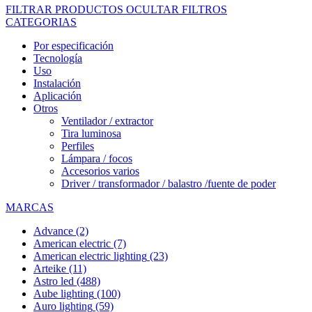
FILTRAR PRODUCTOS
OCULTAR FILTROS
CATEGORIAS
Por especificación
Tecnología
Uso
Instalación
Aplicación
Otros
Ventilador / extractor
Tira luminosa
Perfiles
Lámpara / focos
Accesorios varios
Driver / transformador / balastro /fuente de poder
MARCAS
Advance
(2)
American electric
(7)
American electric lighting
(23)
Arteike
(11)
Astro led
(488)
Aube lighting
(100)
Auro lighting
(59)