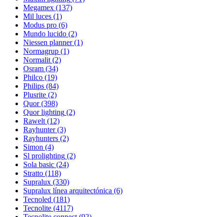
Megamex
(137)
Mil luces
(1)
Modus pro
(6)
Mundo lucido
(2)
Niessen planner
(1)
Normagrup
(1)
Normalit
(2)
Osram
(34)
Philco
(19)
Philips
(84)
Plusrite
(2)
Quor
(398)
Quor lighting
(2)
Rawelt
(12)
Rayhunter
(3)
Rayhunters
(2)
Simon
(4)
Sl prolighting
(2)
Sola basic
(24)
Stratto
(118)
Supralux
(330)
Supralux línea arquitectónica
(6)
Tecnoled
(181)
Tecnolite
(4117)
Tecnolite connect
(92)