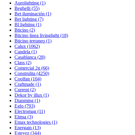
Aurolighting
(1)
Beghelli
(55)
Bet iluminación
(1)
Bet lighting
(7)
Bl lighting
(1)
Bticino
(2)
Bticino linea livinglight
(18)
Bticino terraneo
(1)
Calux
(1062)
Candela
(1)
Casablanca
(28)
Class
(2)
Comercial 2g
(66)
Construlita
(4250)
Coolfan
(104)
Craftmade
(1)
Current
(2)
Dekor by illux
(1)
Dianming
(1)
Eglo
(793)
Electromag
(11)
Elmsa
(3)
Emax technologies
(1)
Energain
(13)
Estevez
(344)