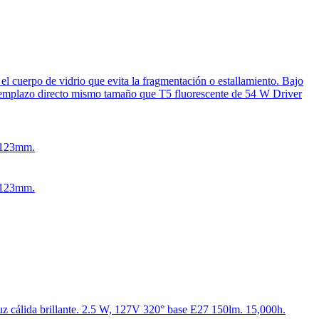
erpo de vidrio que evita la fragmentación o estallamiento. Bajo
 Reemplazo directo mismo tamaño que T5 fluorescente de 54 W Driver
x123mm.
x123mm.
z cálida brillante. 2.5 W, 127V 320° base E27 150lm. 15,000h.