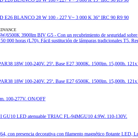
26 BLANCO 28 W 100 - 227 V~ 3 000 K 36° IRC 90 R9 90
EDVANCE
500K 3900lm BIV G5 - Con un recubrimiento de seguridad sobre el cu
e 50 000 horas (L70). Fácil sustitución de lámparas tradicionales T5.
AR38 18W 100-240V. 25º. Base E27 3000K. 1500lm. 15,000h. 121
AR38 18W 100-240V. 25º. Base E27 6500K. 1500lm. 15,000h. 121
. 100-277V. ON/OFF
I GU10 LED atenuable TRIAC FL-94MGU10 4.9W. 110-130V.
, con presencia decorativa con filamento magnético flotante LED, Lu