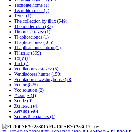
Tecnolite home
(1)
Tecnolite select
(5)
Teura
(1)
The collection by illux
(549)
The modern fan
(37)
Timbres estevez
(1)
Tl aplicaciones
(1)
Tl aplicaciones
(565)
Tl aplicaciones lutron
(1)
Tl home
(399)
Toljy
(1)
Tork
(7)
Ventiladores estevez
(5)
Ventiladores hunter
(158)
Ventiladores westinghouse
(28)
Ventor
(825)
Yee solution
(2)
Yxsmps
(1)
Zende
(6)
Zenit-zen
(4)
Zeraus
(596)
Zeraus línea tantos
(1)
FL-10PAR30.283015
Illux
FL-10PAR30.283015
FL-10PAR30.283015
LAMPARA PAR30 LED E