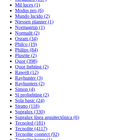
Mil luces
(1)
Modus pro
(6)
Mundo lucido
(2)
Niessen planner
(1)
Normagrup
(1)
Normalit
(2)
Osram
(34)
Philco
(19)
Philips
(84)
Plusrite
(2)
Quor
(398)
Quor lighting
(2)
Rawelt
(12)
Rayhunter
(3)
Rayhunters
(2)
Simon
(4)
Sl prolighting
(2)
Sola basic
(24)
Stratto
(118)
Supralux
(330)
Supralux línea arquitectónica
(6)
Tecnoled
(181)
Tecnolite
(4117)
Tecnolite connect
(92)
Tecnolite home
(1)