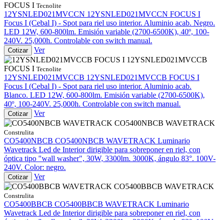
FOCUS I
Tecnolite
12YSNLED021MVCCN
12YSNLED021MVCCN FOCUS I
Focus I (Cebal I) - Spot para riel uso interior. Aluminio acab. Negro.
LED 12W, 600-800lm. Emisión variable (2700-6500K), 40º, 100-
240V. 25,000h. Controlable con switch manual.
Ver
Cotizar
12YSNLED021MVCCB
FOCUS I
Tecnolite
12YSNLED021MVCCB
12YSNLED021MVCCB FOCUS I
Focus I (Cebal I) - Spot para riel uso interior. Aluminio acab.
Blanco. LED 12W, 600-800lm. Emisión variable (2700-6500K),
40º, 100-240V. 25,000h. Controlable con switch manual.
Ver
Cotizar
CO5400NBCB WAVETRACK
Construlita
CO5400NBCB
CO5400NBCB WAVETRACK
Luminario
Wavetrack Led de Interior dirigible para sobreponer en riel, con
óptica tipo "wall washer", 30W, 3300lm. 3000K, ángulo 83°. 100V-
240V. Color: negro.
Ver
Cotizar
CO5400BBCB WAVETRACK
Construlita
CO5400BBCB
CO5400BBCB WAVETRACK
Luminario
Wavetrack Led de Interior dirigible para sobreponer en riel, con