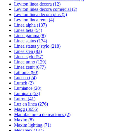
Leviton linea decora
(12)
Leviton linea decora comercial
(2)
Leviton linea decora plus
(5)
Leviton linea renu
(4)
Linea alpha
(137)
Linea beta
(54)
Línea gamma
(8)
Linea status
(174)
Linea status y stylo
(218)
Linea step
(83)
Linea stylo
(57)
Linea unno
(129)
Linea zenit
(677)
Lithonia
(90)
Luceco
(24)
Lumek
(2)
Lumiance
(20)
Lumiparr
(53)
Lutron
(41)
Luz en linea
(276)
Magg
(3656)
Manufacturera de reactores
(2)
Maxim
(8)
Maxim lighting
(71)
Megamex
(137)