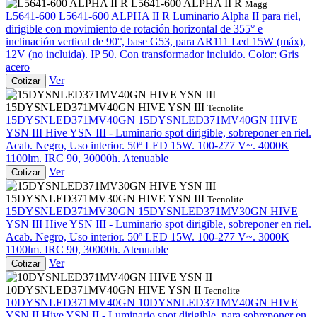
L5641-600 ALPHA II R
Magg
L5641-600
L5641-600 ALPHA II R
Luminario Alpha II para riel,
dirigible con movimiento de rotación horizontal de 355° e
inclinación vertical de 90°, base G53, para AR111 Led 15W (máx),
12V (no incluida). IP 50. Con transformador incluido. Color: Gris
acero
Ver
Cotizar
15DYSNLED371MV40GN HIVE YSN III
Tecnolite
15DYSNLED371MV40GN
15DYSNLED371MV40GN HIVE
YSN III
Hive YSN III - Luminario spot dirigible, sobreponer en riel.
Acab. Negro, Uso interior. 50º LED 15W. 100-277 V~. 4000K
1100lm. IRC 90, 30000h. Atenuable
Ver
Cotizar
15DYSNLED371MV30GN HIVE YSN III
Tecnolite
15DYSNLED371MV30GN
15DYSNLED371MV30GN HIVE
YSN III
Hive YSN III - Luminario spot dirigible, sobreponer en riel.
Acab. Negro, Uso interior. 50º LED 15W. 100-277 V~. 3000K
1100lm. IRC 90, 30000h. Atenuable
Ver
Cotizar
10DYSNLED371MV40GN HIVE YSN II
Tecnolite
10DYSNLED371MV40GN
10DYSNLED371MV40GN HIVE
YSN II
Hive YSN II - Luminario spot dirigible, para sobreponer en