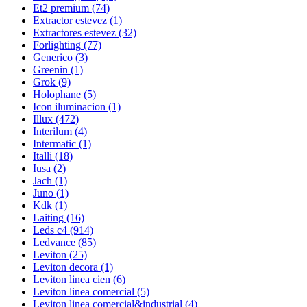
Et2 premium
(74)
Extractor estevez
(1)
Extractores estevez
(32)
Forlighting
(77)
Generico
(3)
Greenin
(1)
Grok
(9)
Holophane
(5)
Icon iluminacion
(1)
Illux
(472)
Interilum
(4)
Intermatic
(1)
Italli
(18)
Iusa
(2)
Jach
(1)
Juno
(1)
Kdk
(1)
Laiting
(16)
Leds c4
(914)
Ledvance
(85)
Leviton
(25)
Leviton decora
(1)
Leviton linea cien
(6)
Leviton linea comercial
(5)
Leviton linea comercial&industrial
(4)