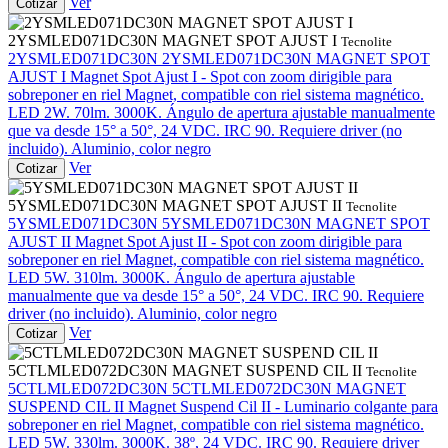
Ver
Cotizar
2YSMLED071DC30N MAGNET SPOT AJUST I
Tecnolite
2YSMLED071DC30N
2YSMLED071DC30N MAGNET SPOT
AJUST I
Magnet Spot Ajust I - Spot con zoom dirigible para
sobreponer en riel Magnet, compatible con riel sistema magnético.
LED 2W. 70lm. 3000K. Ángulo de apertura ajustable manualmente
que va desde 15° a 50°, 24 VDC. IRC 90. Requiere driver (no
incluido). Aluminio, color negro
Ver
Cotizar
5YSMLED071DC30N MAGNET SPOT AJUST II
Tecnolite
5YSMLED071DC30N
5YSMLED071DC30N MAGNET SPOT
AJUST II
Magnet Spot Ajust II - Spot con zoom dirigible para
sobreponer en riel Magnet, compatible con riel sistema magnético.
LED 5W. 310lm. 3000K. Ángulo de apertura ajustable
manualmente que va desde 15° a 50°, 24 VDC. IRC 90. Requiere
driver (no incluido). Aluminio, color negro
Ver
Cotizar
5CTLMLED072DC30N MAGNET SUSPEND CIL II
Tecnolite
5CTLMLED072DC30N
5CTLMLED072DC30N MAGNET
SUSPEND CIL II
Magnet Suspend Cil II - Luminario colgante para
sobreponer en riel Magnet, compatible con riel sistema magnético.
LED 5W. 330lm. 3000K. 38º, 24 VDC. IRC 90. Requiere driver