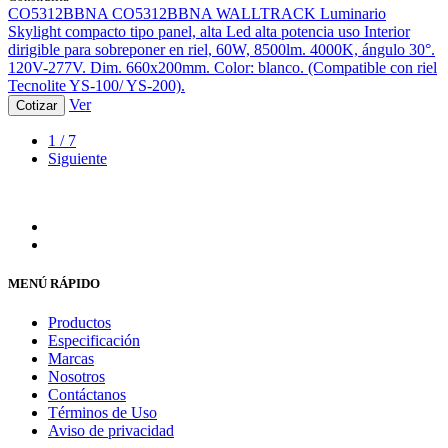
CO5312BBNA
CO5312BBNA WALLTRACK
Luminario
Skylight compacto tipo panel, alta Led alta potencia uso Interior
dirigible para sobreponer en riel, 60W, 8500lm. 4000K, ángulo 30°.
120V-277V. Dim. 660x200mm. Color: blanco. (Compatible con riel
Tecnolite YS-100/ YS-200).
Ver
Cotizar
1 / 7
Siguiente
MENÚ RÁPIDO
Productos
Especificación
Marcas
Nosotros
Contáctanos
Términos de Uso
Aviso de privacidad