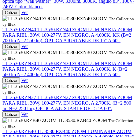
óptica tipo "wall washer", 30W, 3300lm. 3000K, ángulo 83°. 100V-
240V. Color: blanco.
Ver
Cotizar
TL-3530.RZN40 ZOOM
The Collection
by Illux
TL-3530.RZN40
TL-3530.RZN40 ZOOM
LUMINARIA ZOOM
PARA RIEL, 30W, 100-277V. EN NEGRO, A 4,000K, KK (B=2
700 lm N=2 550 lm). ÓPTICA AJUSTABLE DE 15° A 60°.
Ver
Cotizar
TL-3530.RZN30 ZOOM
The Collection
by Illux
TL-3530.RZN30
TL-3530.RZN30 ZOOM
LUMINARIA ZOOM
PARA RIEL, 30W, 100-277V. EN NEGRO, A 3,000K, K (B=2
560 lm N=2 400 lm). ÓPTICA AJUSTABLE DE 15° A 60°.
Ver
Cotizar
TL-3530.RZN27 ZOOM
The Collection
by Illux
TL-3530.RZN27
TL-3530.RZN27 ZOOM
LUMINARIA ZOOM
PARA RIEL, 30W, 100-277V. EN NEGRO, A 2,700K, (B=2 500
lm N=2 250 lm), ÓPTICA AJUSTABLE DE 15° A 60°.
Ver
Cotizar
TL-3530.RZB40 ZOOM
The Collection
by Illux
TL-3530.RZB40
TL-3530.RZB40 ZOOM
LUMINARIA ZOOM
PARA RIEL, 30W, 100-277V. EN BLANCO, A 4,000K, KK (B=2