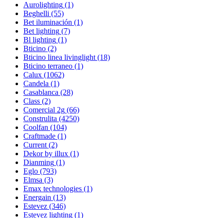
Aurolighting
(1)
Beghelli
(55)
Bet iluminación
(1)
Bet lighting
(7)
Bl lighting
(1)
Bticino
(2)
Bticino linea livinglight
(18)
Bticino terraneo
(1)
Calux
(1062)
Candela
(1)
Casablanca
(28)
Class
(2)
Comercial 2g
(66)
Construlita
(4250)
Coolfan
(104)
Craftmade
(1)
Current
(2)
Dekor by illux
(1)
Dianming
(1)
Eglo
(793)
Elmsa
(3)
Emax technologies
(1)
Energain
(13)
Estevez
(346)
Estevez lighting
(1)