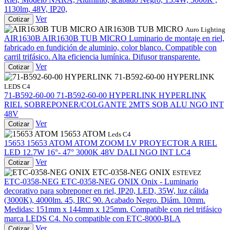
1130lm, 48V, IP20,
Ver
Cotizar
AIR1630B TUB MICRO
Auro Lighting
AIR1630B
AIR1630B TUB MICRO
Luminario de montaje en riel,
fabricado en fundición de aluminio, color blanco. Compatible con
carril trifásico. Alta eficiencia lumínica. Difusor transparente.
Ver
Cotizar
71-B592-60-00 HYPERLINK
LEDS C4
71-B592-60-00
71-B592-60-00 HYPERLINK
HYPERLINK
RIEL SOBREPONER/COLGANTE 2MTS SOB ALU NGO INT
48V
Ver
Cotizar
15653 ATOM
Leds C4
15653
15653 ATOM
ATOM ZOOM LV PROYECTOR A RIEL
LED 12.7W 16°- 47° 3000K 48V DALI NGO INT LC4
Ver
Cotizar
ETC-0358-NEG ONIX
ESTEVEZ
ETC-0358-NEG
ETC-0358-NEG ONIX
Onix - Luminario
decorativo para sobreponer en riel, IP20, LED, 35W, luz cálida
(3000K), 4000lm. 45, IRC 90. Acabado Negro. Diám. 10mm.
Medidas: 151mm x 144mm x 125mm. Compatible con riel trifásico
marca LEDS C4. No compatible con ETC-8000-BLA
Ver
Cotizar