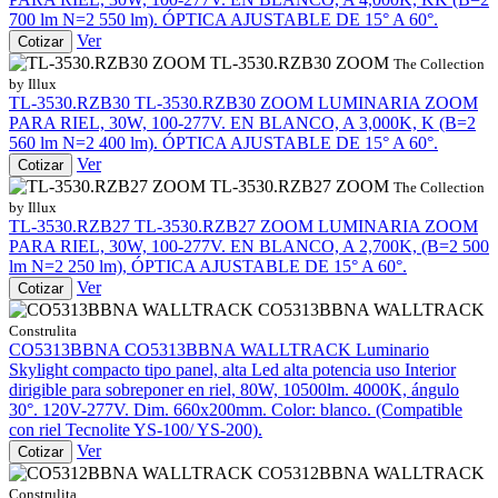
700 lm N=2 550 lm). ÓPTICA AJUSTABLE DE 15° A 60°.
Ver
Cotizar
TL-3530.RZB30 ZOOM
The Collection
by Illux
TL-3530.RZB30
TL-3530.RZB30 ZOOM
LUMINARIA ZOOM
PARA RIEL, 30W, 100-277V. EN BLANCO, A 3,000K, K (B=2
560 lm N=2 400 lm). ÓPTICA AJUSTABLE DE 15° A 60°.
Ver
Cotizar
TL-3530.RZB27 ZOOM
The Collection
by Illux
TL-3530.RZB27
TL-3530.RZB27 ZOOM
LUMINARIA ZOOM
PARA RIEL, 30W, 100-277V. EN BLANCO, A 2,700K, (B=2 500
lm N=2 250 lm), ÓPTICA AJUSTABLE DE 15° A 60°.
Ver
Cotizar
CO5313BBNA WALLTRACK
Construlita
CO5313BBNA
CO5313BBNA WALLTRACK
Luminario
Skylight compacto tipo panel, alta Led alta potencia uso Interior
dirigible para sobreponer en riel, 80W, 10500lm. 4000K, ángulo
30°. 120V-277V. Dim. 660x200mm. Color: blanco. (Compatible
con riel Tecnolite YS-100/ YS-200).
Ver
Cotizar
CO5312BBNA WALLTRACK
Construlita