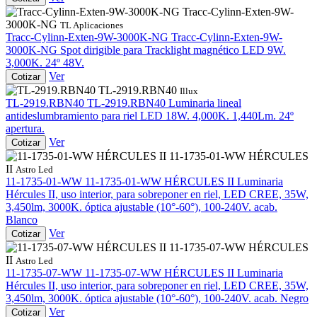
Tracc-Cylinn-Exten-9W-
3000K-NG
TL Aplicaciones
Tracc-Cylinn-Exten-9W-3000K-NG
Tracc-Cylinn-Exten-9W-
3000K-NG
Spot dirigible para Tracklight magnético LED 9W.
3,000K. 24º 48V.
Ver
Cotizar
TL-2919.RBN40
Illux
TL-2919.RBN40
TL-2919.RBN40
Luminaria lineal
antideslumbramiento para riel LED 18W. 4,000K. 1,440Lm. 24º
apertura.
Ver
Cotizar
11-1735-01-WW HÉRCULES
II
Astro Led
11-1735-01-WW
11-1735-01-WW HÉRCULES II
Luminaria
Hércules II, uso interior, para sobreponer en riel, LED CREE, 35W,
3,450lm, 3000K. óptica ajustable (10°-60°), 100-240V. acab.
Blanco
Ver
Cotizar
11-1735-07-WW HÉRCULES
II
Astro Led
11-1735-07-WW
11-1735-07-WW HÉRCULES II
Luminaria
Hércules II, uso interior, para sobreponer en riel, LED CREE, 35W,
3,450lm, 3000K. óptica ajustable (10°-60°), 100-240V. acab. Negro
Ver
Cotizar