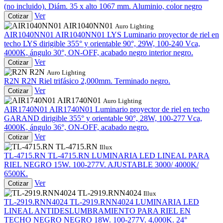
(no incluido). Diám. 35 x alto 1067 mm. Aluminio, color negro
Ver
Cotizar
AIR1040NN01
Auro Lighting
AIR1040NN01
AIR1040NN01
LYS Luminario proyector de riel en
techo LYS dirigible 355° y orientable 90°, 29W, 100-240 Vca,
4000K, ángulo 30°, ON-OFF, acabado negro interior negro.
Ver
Cotizar
R2N
Auro Lighting
R2N
R2N
Riel trifásico 2,000mm. Terminado negro.
Ver
Cotizar
AIR1740N01
Auro Lighting
AIR1740N01
AIR1740N01
Luminario proyector de riel en techo
GARAND dirigible 355° y orientable 90°, 28W, 100-277 Vca,
4000K, ángulo 36°, ON-OFF, acabado negro.
Ver
Cotizar
TL-4715.RN
Illux
TL-4715.RN
TL-4715.RN
LUMINARIA LED LINEAL PARA
RIEL NEGRO 15W. 100-277V. AJUSTABLE 3000/ 4000K/
6500K.
Ver
Cotizar
TL-2919.RNN4024
Illux
TL-2919.RNN4024
TL-2919.RNN4024
LUMINARIA LED
LINEAL ANTIDESLUMBRAMIENTO PARA RIEL EN
TECHO NEGRO NEGRO 18W. 100-277V. 4,000K. 24°