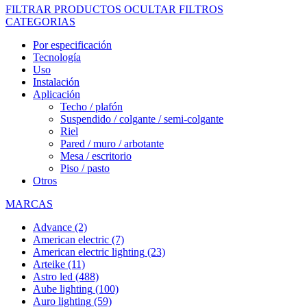
FILTRAR PRODUCTOS
OCULTAR FILTROS
CATEGORIAS
Por especificación
Tecnología
Uso
Instalación
Aplicación
Techo / plafón
Suspendido / colgante / semi-colgante
Riel
Pared / muro / arbotante
Mesa / escritorio
Piso / pasto
Otros
MARCAS
Advance
(2)
American electric
(7)
American electric lighting
(23)
Arteike
(11)
Astro led
(488)
Aube lighting
(100)
Auro lighting
(59)