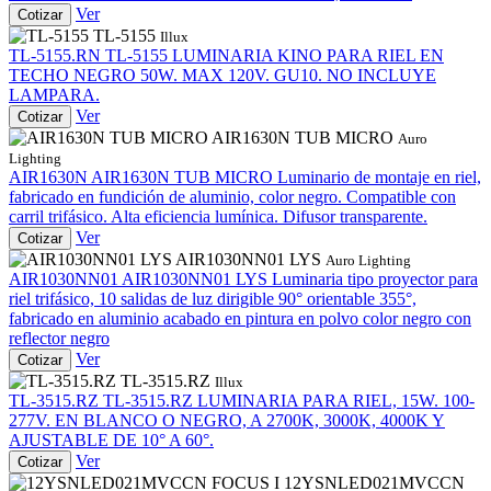
Ver
Cotizar
TL-5155
Illux
TL-5155.RN
TL-5155
LUMINARIA KINO PARA RIEL EN
TECHO NEGRO 50W. MAX 120V. GU10. NO INCLUYE
LAMPARA.
Ver
Cotizar
AIR1630N TUB MICRO
Auro
Lighting
AIR1630N
AIR1630N TUB MICRO
Luminario de montaje en riel,
fabricado en fundición de aluminio, color negro. Compatible con
carril trifásico. Alta eficiencia lumínica. Difusor transparente.
Ver
Cotizar
AIR1030NN01 LYS
Auro Lighting
AIR1030NN01
AIR1030NN01 LYS
Luminaria tipo proyector para
riel trifásico, 10 salidas de luz dirigible 90° orientable 355°,
fabricado en aluminio acabado en pintura en polvo color negro con
reflector negro
Ver
Cotizar
TL-3515.RZ
Illux
TL-3515.RZ
TL-3515.RZ
LUMINARIA PARA RIEL, 15W. 100-
277V. EN BLANCO O NEGRO, A 2700K, 3000K, 4000K Y
AJUSTABLE DE 10° A 60°.
Ver
Cotizar
12YSNLED021MVCCN