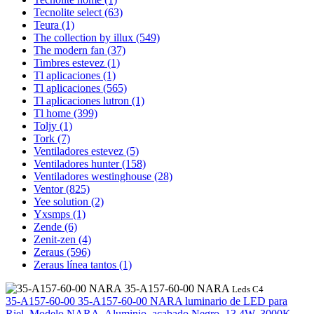
Tecnolite select
(63)
Teura
(1)
The collection by illux
(549)
The modern fan
(37)
Timbres estevez
(1)
Tl aplicaciones
(1)
Tl aplicaciones
(565)
Tl aplicaciones lutron
(1)
Tl home
(399)
Toljy
(1)
Tork
(7)
Ventiladores estevez
(5)
Ventiladores hunter
(158)
Ventiladores westinghouse
(28)
Ventor
(825)
Yee solution
(2)
Yxsmps
(1)
Zende
(6)
Zenit-zen
(4)
Zeraus
(596)
Zeraus línea tantos
(1)
35-A157-60-00 NARA
Leds C4
35-A157-60-00
35-A157-60-00 NARA
luminario de LED para
Riel, Modelo NARA, Aluminio, acabado Negro, 13.4W, 3000K ,