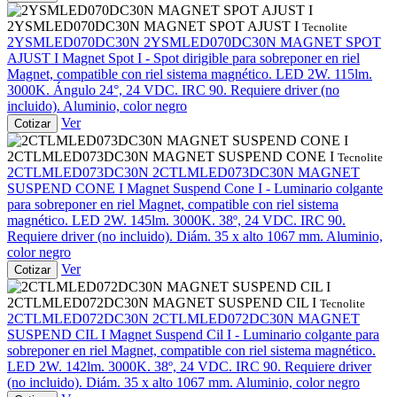
2YSMLED070DC30N MAGNET SPOT AJUST I
Tecnolite
2YSMLED070DC30N
2YSMLED070DC30N MAGNET SPOT
AJUST I
Magnet Spot I - Spot dirigible para sobreponer en riel
Magnet, compatible con riel sistema magnético. LED 2W. 115lm.
3000K. Ángulo 24°, 24 VDC. IRC 90. Requiere driver (no
incluido). Aluminio, color negro
Ver
Cotizar
2CTLMLED073DC30N MAGNET SUSPEND CONE I
Tecnolite
2CTLMLED073DC30N
2CTLMLED073DC30N MAGNET
SUSPEND CONE I
Magnet Suspend Cone I - Luminario colgante
para sobreponer en riel Magnet, compatible con riel sistema
magnético. LED 2W. 145lm. 3000K. 38º, 24 VDC. IRC 90.
Requiere driver (no incluido). Diám. 35 x alto 1067 mm. Aluminio,
color negro
Ver
Cotizar
2CTLMLED072DC30N MAGNET SUSPEND CIL I
Tecnolite
2CTLMLED072DC30N
2CTLMLED072DC30N MAGNET
SUSPEND CIL I
Magnet Suspend Cil I - Luminario colgante para
sobreponer en riel Magnet, compatible con riel sistema magnético.
LED 2W. 142lm. 3000K. 38º, 24 VDC. IRC 90. Requiere driver
(no incluido). Diám. 35 x alto 1067 mm. Aluminio, color negro