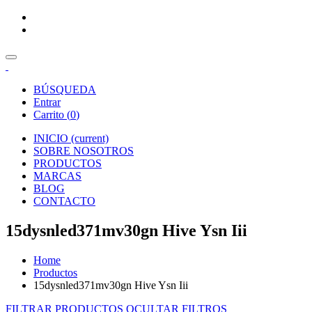
BÚSQUEDA
Entrar
Carrito (
0
)
INICIO
(current)
SOBRE NOSOTROS
PRODUCTOS
MARCAS
BLOG
CONTACTO
15dysnled371mv30gn Hive Ysn Iii
Home
Productos
15dysnled371mv30gn Hive Ysn Iii
FILTRAR PRODUCTOS
OCULTAR FILTROS