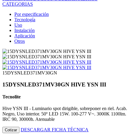
CATEGORIAS
Por especificación
Tecnología
Uso
Instalación
Aplicación
Otros
15DYSNLED371MV30GN
15DYSNLED371MV30GN HIVE YSN III
Tecnolite
Hive YSN III - Luminario spot dirigible, sobreponer en riel. Acab.
Negro, Uso interior. 50º LED 15W. 100-277 V~. 3000K 1100lm.
IRC 90, 30000h. Atenuable
DESCARGAR FICHA TÉCNICA
Cotizar