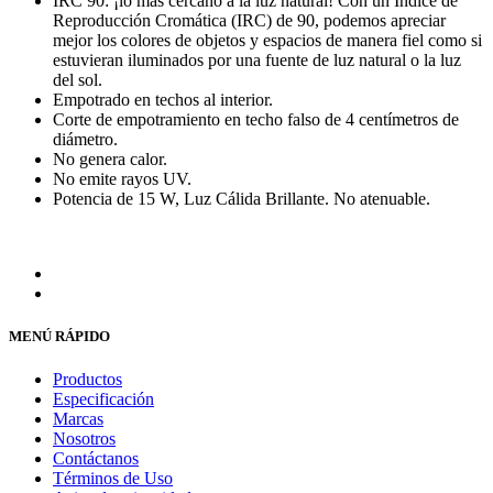
IRC 90: ¡lo más cercano a la luz natural! Con un Índice de
Reproducción Cromática (IRC) de 90, podemos apreciar
mejor los colores de objetos y espacios de manera fiel como si
estuvieran iluminados por una fuente de luz natural o la luz
del sol.
Empotrado en techos al interior.
Corte de empotramiento en techo falso de 4 centímetros de
diámetro.
No genera calor.
No emite rayos UV.
Potencia de 15 W, Luz Cálida Brillante. No atenuable.
MENÚ RÁPIDO
Productos
Especificación
Marcas
Nosotros
Contáctanos
Términos de Uso