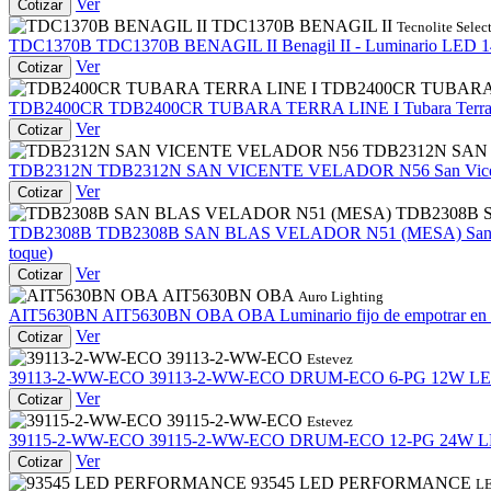
Ver
Cotizar
TDC1370B BENAGIL II
Tecnolite Selec
TDC1370B
TDC1370B BENAGIL II
Benagil II - Luminario LED 14
Ver
Cotizar
TDB2400CR TUBARA
TDB2400CR
TDB2400CR TUBARA TERRA LINE I
Tubara Terra
Ver
Cotizar
TDB2312N SAN
TDB2312N
TDB2312N SAN VICENTE VELADOR N56
San Vic
Ver
Cotizar
TDB2308B 
TDB2308B
TDB2308B SAN BLAS VELADOR N51 (MESA)
San
toque)
Ver
Cotizar
AIT5630BN OBA
Auro Lighting
AIT5630BN
AIT5630BN OBA
OBA Luminario fijo de empotrar en
Ver
Cotizar
39113-2-WW-ECO
Estevez
39113-2-WW-ECO
39113-2-WW-ECO
DRUM-ECO 6-PG 12W L
Ver
Cotizar
39115-2-WW-ECO
Estevez
39115-2-WW-ECO
39115-2-WW-ECO
DRUM-ECO 12-PG 24W 
Ver
Cotizar
93545 LED PERFORMANCE
L