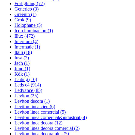
Forlighting
(77)
Generico
(3)
Greenin
(1)
Grok
(9)
Holophane
(5)
Icon iluminacion
(1)
Illux
(472)
Interilum
(4)
Intermatic
(1)
Italli
(18)
Iusa
(2)
Jach
(1)
Juno
(1)
Kdk
(1)
Laiting
(16)
Leds c4
(914)
Ledvance
(85)
Leviton
(25)
Leviton decora
(1)
Leviton linea cien
(6)
Leviton linea comercial
(5)
Leviton linea comercial&industrial
(4)
Leviton linea decora
(12)
Leviton linea decora comercial
(2)
Leviton linea decora plus
(5)