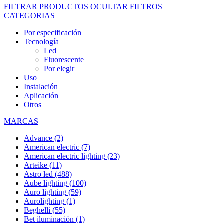
FILTRAR PRODUCTOS
OCULTAR FILTROS
CATEGORIAS
Por especificación
Tecnología
Led
Fluorescente
Por elegir
Uso
Instalación
Aplicación
Otros
MARCAS
Advance
(2)
American electric
(7)
American electric lighting
(23)
Arteike
(11)
Astro led
(488)
Aube lighting
(100)
Auro lighting
(59)
Aurolighting
(1)
Beghelli
(55)
Bet iluminación
(1)