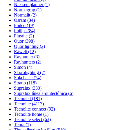
Niessen planner
(1)
Normagrup
(1)
Normalit
(2)
Osram
(34)
Philco
(19)
Philips
(84)
Plusrite
(2)
Quor
(398)
Quor lighting
(2)
Rawelt
(12)
Rayhunter
(3)
Rayhunters
(2)
Simon
(4)
Sl prolighting
(2)
Sola basic
(24)
Stratto
(118)
Supralux
(330)
Supralux línea arquitectónica
(6)
Tecnoled
(181)
Tecnolite
(4117)
Tecnolite connect
(92)
Tecnolite home
(1)
Tecnolite select
(63)
Teura
(1)
The collection by illux
(549)