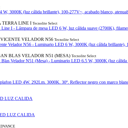
t
 W, 3000K (luz cálida brillante), 100-277V~, acabado blanco, atenuab
 TERRA LINE I
Tecnolite Select
 Line I - Lámpara de mesa LED 6 W, luz cálida suave (2700K), filamen
 VICENTE VELADOR N56
Tecnolite Select
ente Velador N56 - Luminario LED 6 W, 3000K (luz cálida brillante), 
SAN BLAS VELADOR N51 (MESA)
Tecnolite Select
 Blas Velador N51 (Mesa) - Luminario LED 6.5 W, 3000K (luz cálida b
 plafon LED 4W. 292Lm. 3000K. 30º. Reflector negro con marco blan
ED LUZ CALIDA
LED LUZ CALIDA
EDVANCE