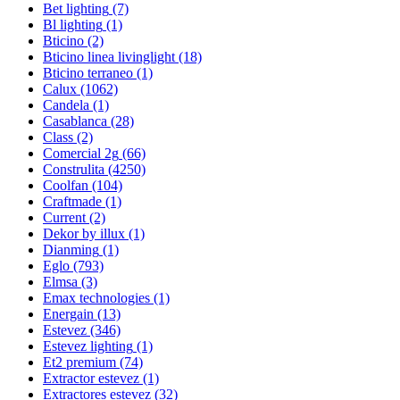
Bet lighting
(7)
Bl lighting
(1)
Bticino
(2)
Bticino linea livinglight
(18)
Bticino terraneo
(1)
Calux
(1062)
Candela
(1)
Casablanca
(28)
Class
(2)
Comercial 2g
(66)
Construlita
(4250)
Coolfan
(104)
Craftmade
(1)
Current
(2)
Dekor by illux
(1)
Dianming
(1)
Eglo
(793)
Elmsa
(3)
Emax technologies
(1)
Energain
(13)
Estevez
(346)
Estevez lighting
(1)
Et2 premium
(74)
Extractor estevez
(1)
Extractores estevez
(32)