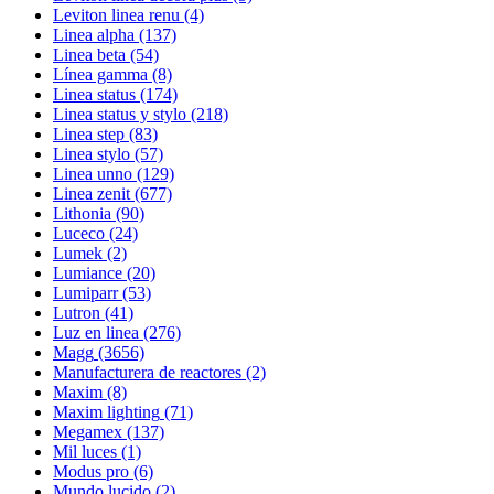
Leviton linea renu
(4)
Linea alpha
(137)
Linea beta
(54)
Línea gamma
(8)
Linea status
(174)
Linea status y stylo
(218)
Linea step
(83)
Linea stylo
(57)
Linea unno
(129)
Linea zenit
(677)
Lithonia
(90)
Luceco
(24)
Lumek
(2)
Lumiance
(20)
Lumiparr
(53)
Lutron
(41)
Luz en linea
(276)
Magg
(3656)
Manufacturera de reactores
(2)
Maxim
(8)
Maxim lighting
(71)
Megamex
(137)
Mil luces
(1)
Modus pro
(6)
Mundo lucido
(2)