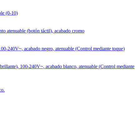
le (0-10)
to atenuable (botón táctil), acabado cromo
100-240V~, acabado negro, atenuable (Control mediante toque)
rillante), 100-240V~, acabado blanco, atenuable (Control mediante
co.