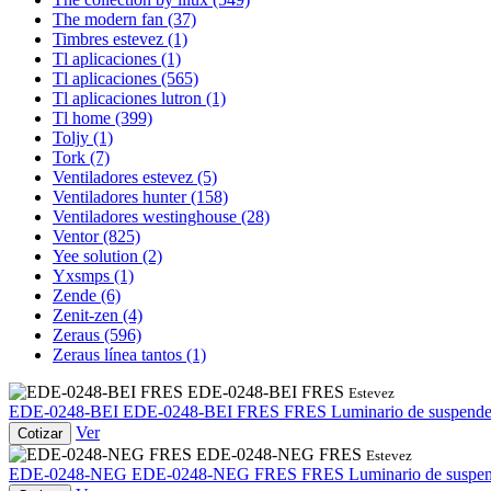
The modern fan
(37)
Timbres estevez
(1)
Tl aplicaciones
(1)
Tl aplicaciones
(565)
Tl aplicaciones lutron
(1)
Tl home
(399)
Toljy
(1)
Tork
(7)
Ventiladores estevez
(5)
Ventiladores hunter
(158)
Ventiladores westinghouse
(28)
Ventor
(825)
Yee solution
(2)
Yxsmps
(1)
Zende
(6)
Zenit-zen
(4)
Zeraus
(596)
Zeraus línea tantos
(1)
EDE-0248-BEI FRES
Estevez
EDE-0248-BEI
EDE-0248-BEI FRES
FRES Luminario de suspender
Ver
Cotizar
EDE-0248-NEG FRES
Estevez
EDE-0248-NEG
EDE-0248-NEG FRES
FRES Luminario de suspend