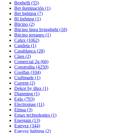
Beghelli
(55)
Bet iluminación
(1)
Bet lighting
(7)
Bl lighting
(1)
Bticino
(2)
Bticino linea livinglight
(18)
Bticino terraneo
(1)
Calux
(1062)
Candela
(1)
Casablanca
(28)
Class
(2)
Comercial 2g
(66)
Construlita
(4250)
Coolfan
(104)
Craftmade
(1)
Current
(2)
Dekor by illux
(1)
Dianming
(1)
Eglo
(793)
Electromag
(11)
Elmsa
(3)
Emax technologies
(1)
Energain
(13)
Estevez
(344)
Estevez lighting
(2)