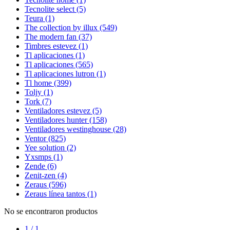
Tecnolite select
(5)
Teura
(1)
The collection by illux
(549)
The modern fan
(37)
Timbres estevez
(1)
Tl aplicaciones
(1)
Tl aplicaciones
(565)
Tl aplicaciones lutron
(1)
Tl home
(399)
Toljy
(1)
Tork
(7)
Ventiladores estevez
(5)
Ventiladores hunter
(158)
Ventiladores westinghouse
(28)
Ventor
(825)
Yee solution
(2)
Yxsmps
(1)
Zende
(6)
Zenit-zen
(4)
Zeraus
(596)
Zeraus línea tantos
(1)
No se encontraron productos
1 / 1