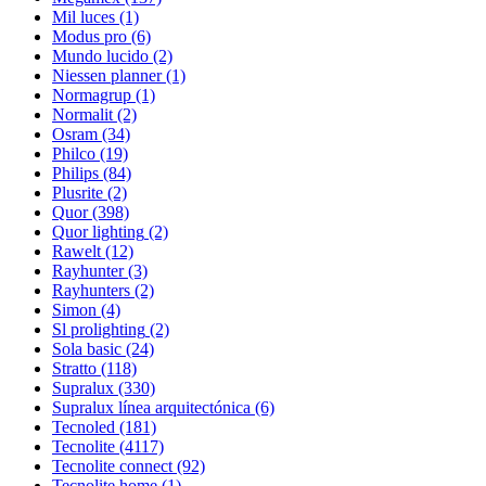
Mil luces
(1)
Modus pro
(6)
Mundo lucido
(2)
Niessen planner
(1)
Normagrup
(1)
Normalit
(2)
Osram
(34)
Philco
(19)
Philips
(84)
Plusrite
(2)
Quor
(398)
Quor lighting
(2)
Rawelt
(12)
Rayhunter
(3)
Rayhunters
(2)
Simon
(4)
Sl prolighting
(2)
Sola basic
(24)
Stratto
(118)
Supralux
(330)
Supralux línea arquitectónica
(6)
Tecnoled
(181)
Tecnolite
(4117)
Tecnolite connect
(92)
Tecnolite home
(1)