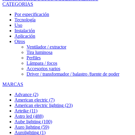
CATEGORIAS
Por especificación
Tecnología
Uso
Instalación
Aplicación
Otros
Ventilador / extractor
Tira luminosa
Perfiles
Lámpara / focos
Accesorios varios
Driver / transformador / balastro /fuente de poder
MARCAS
Advance
(2)
American electric
(7)
American electric lighting
(23)
Arteike
(11)
Astro led
(488)
Aube lighting
(100)
Auro lighting
(59)
Aurolighting
(1)