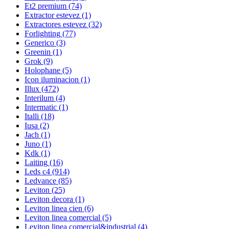
Et2 premium
(74)
Extractor estevez
(1)
Extractores estevez
(32)
Forlighting
(77)
Generico
(3)
Greenin
(1)
Grok
(9)
Holophane
(5)
Icon iluminacion
(1)
Illux
(472)
Interilum
(4)
Intermatic
(1)
Italli
(18)
Iusa
(2)
Jach
(1)
Juno
(1)
Kdk
(1)
Laiting
(16)
Leds c4
(914)
Ledvance
(85)
Leviton
(25)
Leviton decora
(1)
Leviton linea cien
(6)
Leviton linea comercial
(5)
Leviton linea comercial&industrial
(4)