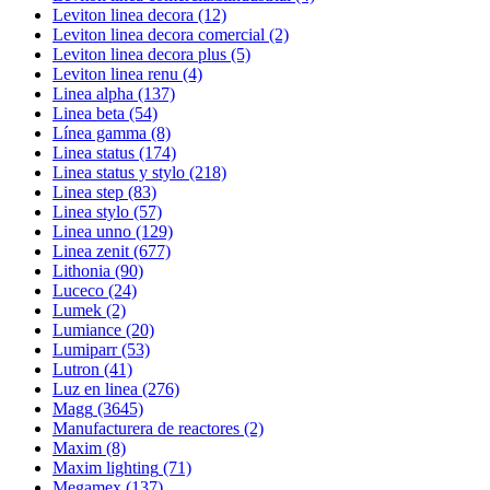
Leviton linea decora
(12)
Leviton linea decora comercial
(2)
Leviton linea decora plus
(5)
Leviton linea renu
(4)
Linea alpha
(137)
Linea beta
(54)
Línea gamma
(8)
Linea status
(174)
Linea status y stylo
(218)
Linea step
(83)
Linea stylo
(57)
Linea unno
(129)
Linea zenit
(677)
Lithonia
(90)
Luceco
(24)
Lumek
(2)
Lumiance
(20)
Lumiparr
(53)
Lutron
(41)
Luz en linea
(276)
Magg
(3645)
Manufacturera de reactores
(2)
Maxim
(8)
Maxim lighting
(71)
Megamex
(137)