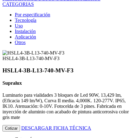
CATEGORIAS
Por especificación
Tecnología
Uso
Instalación
Aplicación
Otros
HSLL4-3B-L13-740-MV-F3
HSLL4-3B-L13-740-MV-F3
Supralux
Luminario para vialidades 3 bloques de Led 90W, 13,429 lm,
(Eficacia 149 lm/W), Curva II media. 4,000K. 120-277V. IP65,
IK10. Atenuación: 0-10V. Fotocelda de 3 pines. Fabricada en
inyección de aluminio con acabado de pintura anticorrosiva color
gris mate
DESCARGAR FICHA TÉCNICA
Cotizar