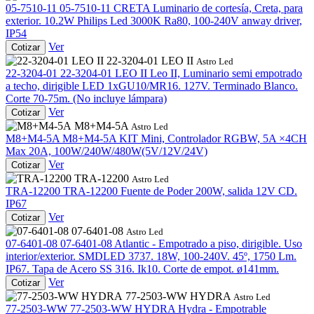
05-7510-11
05-7510-11 CRETA
Luminario de cortesía, Creta, para
exterior. 10.2W Philips Led 3000K Ra80, 100-240V anway driver,
IP54
Ver
Cotizar
22-3204-01 LEO II
Astro Led
22-3204-01
22-3204-01 LEO II
Leo II, Luminario semi empotrado
a techo, dirigible LED 1xGU10/MR16. 127V. Terminado Blanco.
Corte 70-75m. (No incluye lámpara)
Ver
Cotizar
M8+M4-5A
Astro Led
M8+M4-5A
M8+M4-5A
KIT Mini, Controlador RGBW, 5A ×4CH
Max 20A, 100W/240W/480W(5V/12V/24V)
Ver
Cotizar
TRA-12200
Astro Led
TRA-12200
TRA-12200
Fuente de Poder 200W, salida 12V CD.
IP67
Ver
Cotizar
07-6401-08
Astro Led
07-6401-08
07-6401-08
Atlantic - Empotrado a piso, dirigible. Uso
interior/exterior. SMDLED 3737. 18W, 100-240V. 45º, 1750 Lm.
IP67. Tapa de Acero SS 316. Ik10. Corte de empot. ø141mm.
Ver
Cotizar
77-2503-WW HYDRA
Astro Led
77-2503-WW
77-2503-WW HYDRA
Hydra - Empotrable