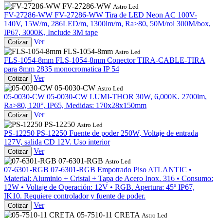
FV-27286-WW
Astro Led
FV-27286-WW
FV-27286-WW
Tira de LED Neon AC 100V-
140V, 15W/m, 286LED/m, 1300lm/m, Ra>80, 50M/rol 300M/box,
IP67, 3000K, Include 3M tape
Ver
Cotizar
FLS-1054-8mm
Astro Led
FLS-1054-8mm
FLS-1054-8mm
Conector TIRA-CABLE-TIRA
para 8mm 2835 monocromatica IP 54
Ver
Cotizar
05-0030-CW
Astro Led
05-0030-CW
05-0030-CW
LUMI-THOR 30W, 6,000K. 2700lm,
Ra>80, 120°, IP65, Medidas: 170x28x150mm
Ver
Cotizar
PS-12250
Astro Led
PS-12250
PS-12250
Fuente de poder 250W, Voltaje de entrada
127V, salida CD 12V. Uso interior
Ver
Cotizar
07-6301-RGB
Astro Led
07-6301-RGB
07-6301-RGB
Empotrado Piso ATLANTIC •
Material: Aluminio + Cristal + Tapa de Acero Inox. 316 • Consumo:
12W • Voltaje de Operación: 12V • RGB. Apertura: 45º IP67,
IK10. Requiere controlador y fuente de poder.
Ver
Cotizar
05-7510-11 CRETA
Astro Led