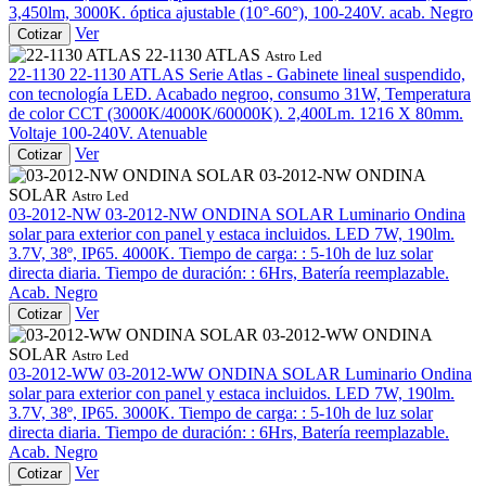
3,450lm, 3000K. óptica ajustable (10°-60°), 100-240V. acab. Negro
Ver
Cotizar
22-1130 ATLAS
Astro Led
22-1130
22-1130 ATLAS
Serie Atlas - Gabinete lineal suspendido,
con tecnología LED. Acabado negroo, consumo 31W, Temperatura
de color CCT (3000K/4000K/60000K). 2,400Lm. 1216 X 80mm.
Voltaje 100-240V. Atenuable
Ver
Cotizar
03-2012-NW ONDINA
SOLAR
Astro Led
03-2012-NW
03-2012-NW ONDINA SOLAR
Luminario Ondina
solar para exterior con panel y estaca incluidos. LED 7W, 190lm.
3.7V, 38º, IP65. 4000K. Tiempo de carga: : 5-10h de luz solar
directa diaria. Tiempo de duración: : 6Hrs, Batería reemplazable.
Acab. Negro
Ver
Cotizar
03-2012-WW ONDINA
SOLAR
Astro Led
03-2012-WW
03-2012-WW ONDINA SOLAR
Luminario Ondina
solar para exterior con panel y estaca incluidos. LED 7W, 190lm.
3.7V, 38º, IP65. 3000K. Tiempo de carga: : 5-10h de luz solar
directa diaria. Tiempo de duración: : 6Hrs, Batería reemplazable.
Acab. Negro
Ver
Cotizar