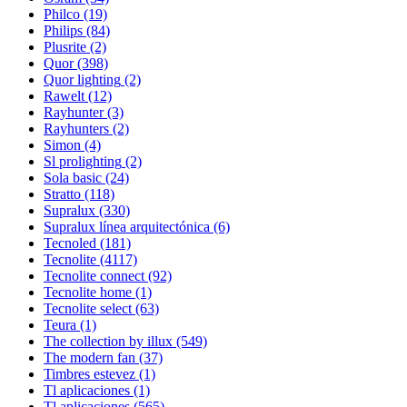
Philco
(19)
Philips
(84)
Plusrite
(2)
Quor
(398)
Quor lighting
(2)
Rawelt
(12)
Rayhunter
(3)
Rayhunters
(2)
Simon
(4)
Sl prolighting
(2)
Sola basic
(24)
Stratto
(118)
Supralux
(330)
Supralux línea arquitectónica
(6)
Tecnoled
(181)
Tecnolite
(4117)
Tecnolite connect
(92)
Tecnolite home
(1)
Tecnolite select
(63)
Teura
(1)
The collection by illux
(549)
The modern fan
(37)
Timbres estevez
(1)
Tl aplicaciones
(1)
Tl aplicaciones
(565)