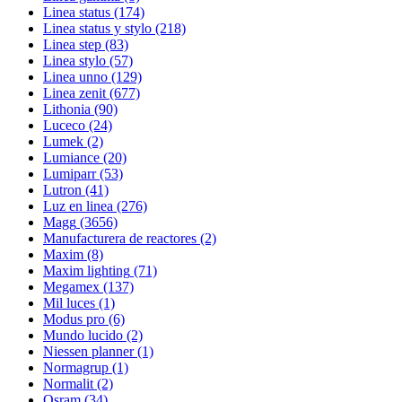
Linea status
(174)
Linea status y stylo
(218)
Linea step
(83)
Linea stylo
(57)
Linea unno
(129)
Linea zenit
(677)
Lithonia
(90)
Luceco
(24)
Lumek
(2)
Lumiance
(20)
Lumiparr
(53)
Lutron
(41)
Luz en linea
(276)
Magg
(3656)
Manufacturera de reactores
(2)
Maxim
(8)
Maxim lighting
(71)
Megamex
(137)
Mil luces
(1)
Modus pro
(6)
Mundo lucido
(2)
Niessen planner
(1)
Normagrup
(1)
Normalit
(2)
Osram
(34)