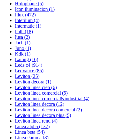
Holophane
(5)
Icon iluminacion
(1)
Illux
(472)
Interilum
(4)
Intermatic
(1)
Italli
(18)
Iusa
(2)
Jach
(1)
Juno
(1)
Kdk
(1)
Laiting
(16)
Leds c4
(914)
Ledvance
(85)
Leviton
(25)
Leviton decora
(1)
Leviton linea cien
(6)
Leviton linea comercial
(5)
Leviton linea comercial&industrial
(4)
Leviton linea decora
(12)
Leviton linea decora comercial
(2)
Leviton linea decora plus
(5)
Leviton linea renu
(4)
Linea alpha
(137)
Linea beta
(54)
Línea gamma
(8)