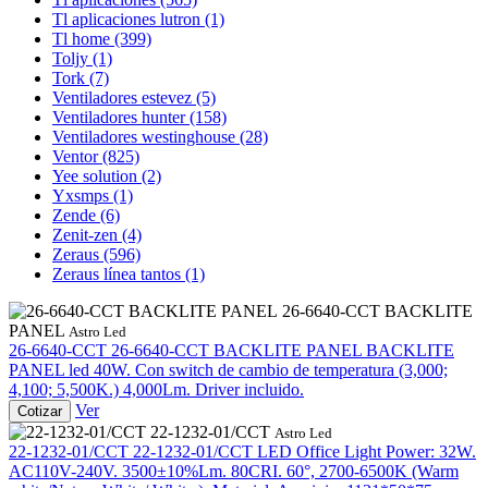
Tl aplicaciones lutron
(1)
Tl home
(399)
Toljy
(1)
Tork
(7)
Ventiladores estevez
(5)
Ventiladores hunter
(158)
Ventiladores westinghouse
(28)
Ventor
(825)
Yee solution
(2)
Yxsmps
(1)
Zende
(6)
Zenit-zen
(4)
Zeraus
(596)
Zeraus línea tantos
(1)
26-6640-CCT BACKLITE
PANEL
Astro Led
26-6640-CCT
26-6640-CCT BACKLITE PANEL
BACKLITE
PANEL led 40W. Con switch de cambio de temperatura (3,000;
4,100; 5,500K.) 4,000Lm. Driver incluido.
Ver
Cotizar
22-1232-01/CCT
Astro Led
22-1232-01/CCT
22-1232-01/CCT
LED Office Light Power: 32W.
AC110V-240V. 3500±10%Lm. 80CRI. 60°, 2700-6500K (Warm