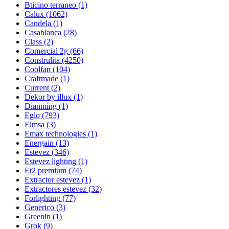
Bticino terraneo
(1)
Calux
(1062)
Candela
(1)
Casablanca
(28)
Class
(2)
Comercial 2g
(66)
Construlita
(4250)
Coolfan
(104)
Craftmade
(1)
Current
(2)
Dekor by illux
(1)
Dianming
(1)
Eglo
(793)
Elmsa
(3)
Emax technologies
(1)
Energain
(13)
Estevez
(346)
Estevez lighting
(1)
Et2 premium
(74)
Extractor estevez
(1)
Extractores estevez
(32)
Forlighting
(77)
Generico
(3)
Greenin
(1)
Grok
(9)