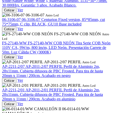
white/Nature White/ White ), Material: Auminio. 1131*50*75mm.
30,000Hrs. Garantía: 3 años. Acabado Blanco.
Ver
Cotizar
06-3106-07
Astro Led
06-3106-07
06-3106-07
Centurion Fixed version, 85*85mm, cut
75*75mm, C clip. BLACK, GU10 Base included
Ver
Cotizar
FS-27140-WW COB NEÓN
Astro
Led
FS-27140-WW
FS-27140-WW COB NEÓN
Tira Serie COB Neón
110V CA, 9W/m, 800 lm/m, LED Neón. Presentación Carrete de
50m. Luz Cálida CW (3000K)
Ver
Cotizar
AP-2011-2/07 PERFIL
Astro Led
AP-2211-2/07
AP-2011-2/07 PERFIL
Perfil de Aluminio 2m,
28x11mm. Cubierta difusora de PBC Frosted. Para tira de hasta
20mm x 11mm | 200cm. Acabado en negro
Ver
Cotizar
AP-2011-2/01 PERFIL
Astro Led
AP-2211-2/01
AP-2011-2/01 PERFIL
Perfil de Aluminio 2m,
28x11mm. Cubierta difusora de PBC Frosted. Para tira de hasta
20mm x 11mm | 200cm. Acabado en aluminio
Ver
Cotizar
06-0114-01/WW