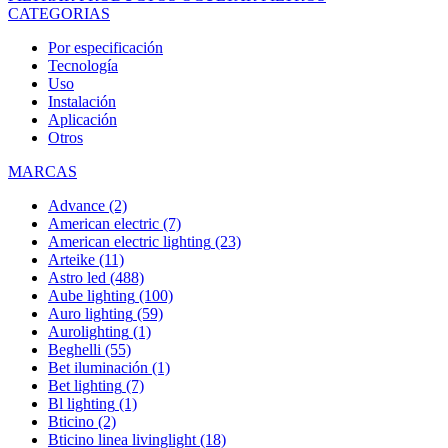
CATEGORIAS
Por especificación
Tecnología
Uso
Instalación
Aplicación
Otros
MARCAS
Advance
(2)
American electric
(7)
American electric lighting
(23)
Arteike
(11)
Astro led
(488)
Aube lighting
(100)
Auro lighting
(59)
Aurolighting
(1)
Beghelli
(55)
Bet iluminación
(1)
Bet lighting
(7)
Bl lighting
(1)
Bticino
(2)
Bticino linea livinglight
(18)