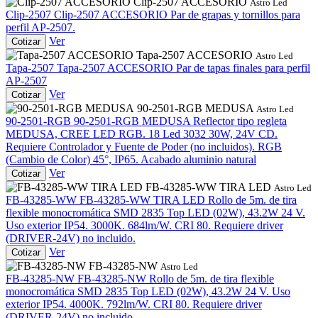
Clip-2507 ACCESORIO
Astro Led
Clip-2507
Clip-2507 ACCESORIO
Par de grapas y tornillos para
perfil AP-2507.
Ver
Cotizar
Tapa-2507 ACCESORIO
Astro Led
Tapa-2507
Tapa-2507 ACCESORIO
Par de tapas finales para perfil
AP-2507
Ver
Cotizar
90-2501-RGB MEDUSA
Astro Led
90-2501-RGB
90-2501-RGB MEDUSA
Reflector tipo regleta
MEDUSA, CREE LED RGB. 18 Led 3032 30W, 24V CD.
Requiere Controlador y Fuente de Poder (no incluidos). RGB
(Cambio de Color) 45°, IP65. Acabado aluminio natural
Ver
Cotizar
FB-43285-WW TIRA LED
Astro Led
FB-43285-WW
FB-43285-WW TIRA LED
Rollo de 5m. de tira
flexible monocromática SMD 2835 Top LED (02W), 43.2W 24 V.
Uso exterior IP54. 3000K. 684lm/W. CRI 80. Requiere driver
(DRIVER-24V) no incluido.
Ver
Cotizar
FB-43285-NW
Astro Led
FB-43285-NW
FB-43285-NW
Rollo de 5m. de tira flexible
monocromática SMD 2835 Top LED (02W), 43.2W 24 V. Uso
exterior IP54. 4000K. 792lm/W. CRI 80. Requiere driver
(DRIVER-24V) no incluido.