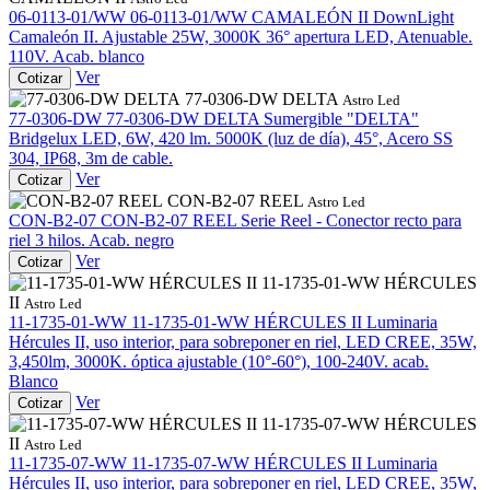
06-0113-01/WW
06-0113-01/WW CAMALEÓN II
DownLight
Camaleón II. Ajustable 25W, 3000K 36° apertura LED, Atenuable.
110V. Acab. blanco
Ver
Cotizar
77-0306-DW DELTA
Astro Led
77-0306-DW
77-0306-DW DELTA
Sumergible "DELTA"
Bridgelux LED, 6W, 420 lm. 5000K (luz de día), 45°, Acero SS
304, IP68, 3m de cable.
Ver
Cotizar
CON-B2-07 REEL
Astro Led
CON-B2-07
CON-B2-07 REEL
Serie Reel - Conector recto para
riel 3 hilos. Acab. negro
Ver
Cotizar
11-1735-01-WW HÉRCULES
II
Astro Led
11-1735-01-WW
11-1735-01-WW HÉRCULES II
Luminaria
Hércules II, uso interior, para sobreponer en riel, LED CREE, 35W,
3,450lm, 3000K. óptica ajustable (10°-60°), 100-240V. acab.
Blanco
Ver
Cotizar
11-1735-07-WW HÉRCULES
II
Astro Led
11-1735-07-WW
11-1735-07-WW HÉRCULES II
Luminaria
Hércules II, uso interior, para sobreponer en riel, LED CREE, 35W,