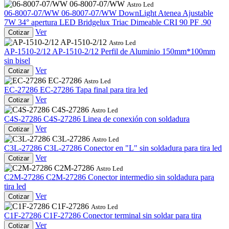
06-8007-07/WW
Astro Led
06-8007-07/WW
06-8007-07/WW
DownLight Atenea Ajustable
7W 34° apertura LED Bridgelux Triac Dimeable CRI 90 PF .90
Ver
Cotizar
AP-1510-2/12
Astro Led
AP-1510-2/12
AP-1510-2/12
Perfil de Aluminio 150mm*100mm
sin bisel
Ver
Cotizar
EC-27286
Astro Led
EC-27286
EC-27286
Tapa final para tira led
Ver
Cotizar
C4S-27286
Astro Led
C4S-27286
C4S-27286
Linea de conexión con soldadura
Ver
Cotizar
C3L-27286
Astro Led
C3L-27286
C3L-27286
Conector en "L" sin soldadura para tira led
Ver
Cotizar
C2M-27286
Astro Led
C2M-27286
C2M-27286
Conector intermedio sin soldadura para
tira led
Ver
Cotizar
C1F-27286
Astro Led
C1F-27286
C1F-27286
Conector terminal sin soldar para tira
Ver
Cotizar