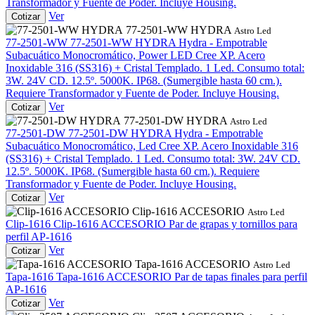
Transformador y Fuente de Poder. Incluye Housing.
Ver
Cotizar
77-2501-WW HYDRA
Astro Led
77-2501-WW
77-2501-WW HYDRA
Hydra - Empotrable
Subacuático Monocromático, Power LED Cree XP. Acero
Inoxidable 316 (SS316) + Cristal Templado. 1 Led. Consumo total:
3W. 24V CD. 12.5º. 5000K. IP68. (Sumergible hasta 60 cm.).
Requiere Transformador y Fuente de Poder. Incluye Housing.
Ver
Cotizar
77-2501-DW HYDRA
Astro Led
77-2501-DW
77-2501-DW HYDRA
Hydra - Empotrable
Subacuático Monocromático, Led Cree XP. Acero Inoxidable 316
(SS316) + Cristal Templado. 1 Led. Consumo total: 3W. 24V CD.
12.5º. 5000K. IP68. (Sumergible hasta 60 cm.). Requiere
Transformador y Fuente de Poder. Incluye Housing.
Ver
Cotizar
Clip-1616 ACCESORIO
Astro Led
Clip-1616
Clip-1616 ACCESORIO
Par de grapas y tornillos para
perfil AP-1616
Ver
Cotizar
Tapa-1616 ACCESORIO
Astro Led
Tapa-1616
Tapa-1616 ACCESORIO
Par de tapas finales para perfil
AP-1616
Ver
Cotizar