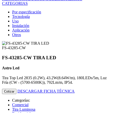
CATEGORIAS
Por especificación
Tecnología
Uso
Instalación
Aplicación
Otros
FS-43285-CW
FS-43285-CW TIRA LED
Astro Led
Tira Top Led 2835 (0.2W), 43.2W(8.64W/m), 180LEDs/5m, Luz
Fría (CW - (5700-6500K)), 792Lm/m, IP54.
DESCARGAR FICHA TÉCNICA
Cotizar
Categorías:
Comercial
Tira Luminosa