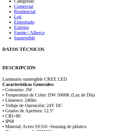
Categorías:
Comercial
Residencial
Led
Empotrado
Exterior
Fuente / Alberca
Sumergible
DATOS TÉCNICOS
DESCRIPCIÓN
Luminario sumergible CREE LED
Características Generales:
• Consumo: 3W
• Temperatura de Color: DW 5000K (Luz de Día)
• Lúmenes: 240lm
• Voltaje de Operación: 24V DC
• Grados de Apertura: 12.5°
• CRI>80
• IP68
• Material: Acero SS316 +housing de plástico