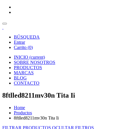
BÚSQUEDA
Entrar
Carrito (
0
)
INICIO
(current)
SOBRE NOSOTROS
PRODUCTOS
MARCAS
BLOG
CONTACTO
8ftlled8211mv30n Tita Ii
Home
Productos
8ftlled8211mv30n Tita Ii
FILTRAR PRODUCTOS
OCULTAR FILTROS