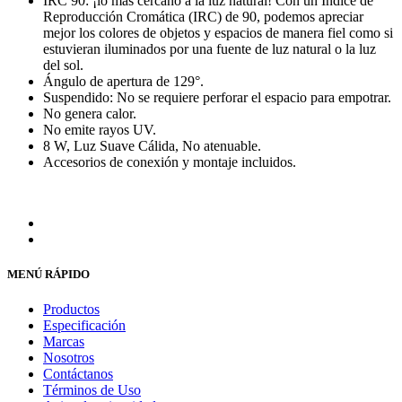
IRC 90: ¡lo más cercano a la luz natural! Con un Índice de
Reproducción Cromática (IRC) de 90, podemos apreciar
mejor los colores de objetos y espacios de manera fiel como si
estuvieran iluminados por una fuente de luz natural o la luz
del sol.
Ángulo de apertura de 129°.
Suspendido: No se requiere perforar el espacio para empotrar.
No genera calor.
No emite rayos UV.
8 W, Luz Suave Cálida, No atenuable.
Accesorios de conexión y montaje incluidos.
MENÚ RÁPIDO
Productos
Especificación
Marcas
Nosotros
Contáctanos
Términos de Uso