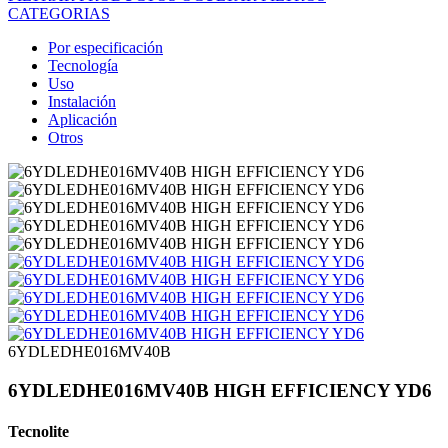
CATEGORIAS
Por especificación
Tecnología
Uso
Instalación
Aplicación
Otros
6YDLEDHE016MV40B
6YDLEDHE016MV40B HIGH EFFICIENCY YD6
Tecnolite