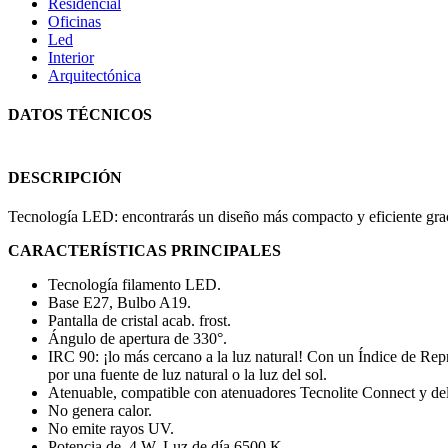
Residencial
Oficinas
Led
Interior
Arquitectónica
DATOS TÉCNICOS
DESCRIPCIÓN
Tecnología LED: encontrarás un diseño más compacto y eficiente grac
CARACTERÍSTICAS PRINCIPALES
Tecnología filamento LED.
Base E27, Bulbo A19.
Pantalla de cristal acab. frost.
Ángulo de apertura de 330°.
IRC 90: ¡lo más cercano a la luz natural! Con un Índice de Rep
por una fuente de luz natural o la luz del sol.
Atenuable, compatible con atenuadores Tecnolite Connect y de
No genera calor.
No emite rayos UV.
Potencia de 4 W, Luz de día 6500 K.