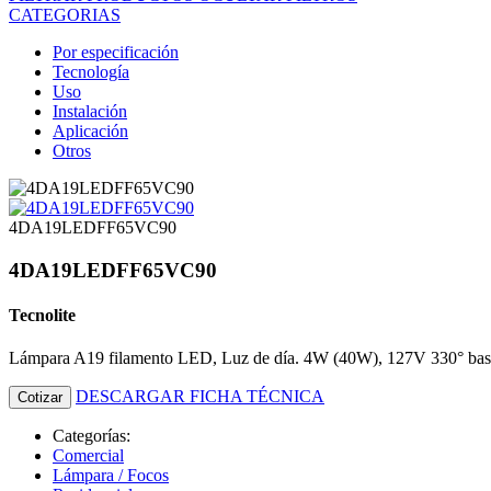
CATEGORIAS
Por especificación
Tecnología
Uso
Instalación
Aplicación
Otros
4DA19LEDFF65VC90
4DA19LEDFF65VC90
Tecnolite
Lámpara A19 filamento LED, Luz de día. 4W (40W), 127V 330° base
DESCARGAR FICHA TÉCNICA
Cotizar
Categorías:
Comercial
Lámpara / Focos