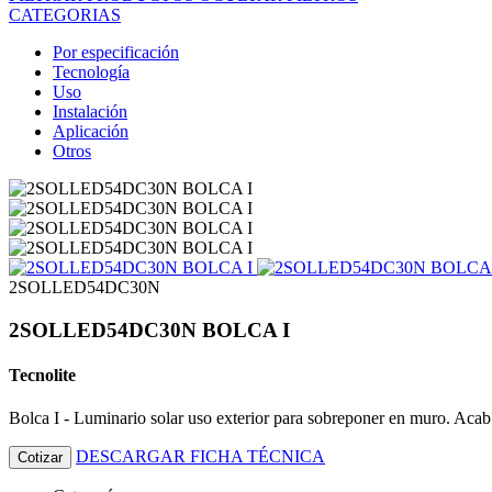
CATEGORIAS
Por especificación
Tecnología
Uso
Instalación
Aplicación
Otros
2SOLLED54DC30N
2SOLLED54DC30N BOLCA I
Tecnolite
Bolca I - Luminario solar uso exterior para sobreponer en muro. A
DESCARGAR FICHA TÉCNICA
Cotizar