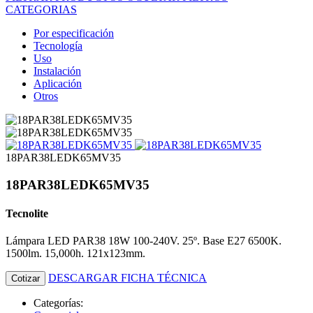
CATEGORIAS
Por especificación
Tecnología
Uso
Instalación
Aplicación
Otros
18PAR38LEDK65MV35
18PAR38LEDK65MV35
Tecnolite
Lámpara LED PAR38 18W 100-240V. 25º. Base E27 6500K.
1500lm. 15,000h. 121x123mm.
DESCARGAR FICHA TÉCNICA
Cotizar
Categorías: