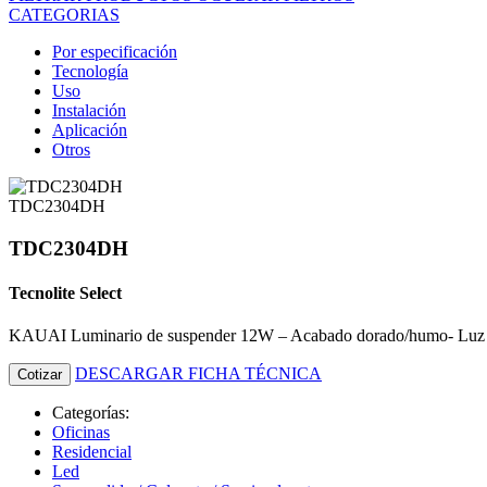
CATEGORIAS
Por especificación
Tecnología
Uso
Instalación
Aplicación
Otros
TDC2304DH
TDC2304DH
Tecnolite Select
KAUAI Luminario de suspender 12W – Acabado dorado/humo- Luz 
DESCARGAR FICHA TÉCNICA
Cotizar
Categorías:
Oficinas
Residencial
Led