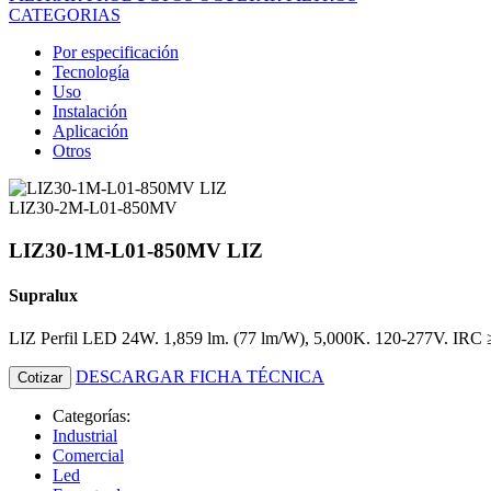
CATEGORIAS
Por especificación
Tecnología
Uso
Instalación
Aplicación
Otros
LIZ30-2M-L01-850MV
LIZ30-1M-L01-850MV LIZ
Supralux
LIZ Perfil LED 24W. 1,859 lm. (77 lm/W), 5,000K. 120-277V. IRC ≥
DESCARGAR FICHA TÉCNICA
Cotizar
Categorías:
Industrial
Comercial
Led