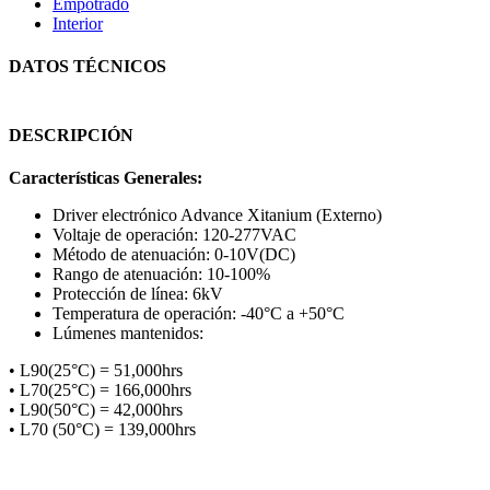
Empotrado
Interior
DATOS TÉCNICOS
DESCRIPCIÓN
Características Generales:
Driver electrónico Advance Xitanium (Externo)
Voltaje de operación: 120-277VAC
Método de atenuación: 0-10V(DC)
Rango de atenuación: 10-100%
Protección de línea: 6kV
Temperatura de operación: -40°C a +50°C
Lúmenes mantenidos:
• L90(25°C) = 51,000hrs
• L70(25°C) = 166,000hrs
• L90(50°C) = 42,000hrs
• L70 (50°C) = 139,000hrs