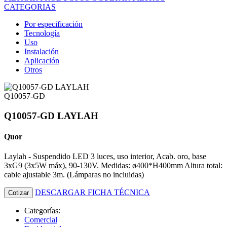
CATEGORIAS
Por especificación
Tecnología
Uso
Instalación
Aplicación
Otros
Q10057-GD
Q10057-GD LAYLAH
Quor
Laylah - Suspendido LED 3 luces, uso interior, Acab. oro, base
3xG9 (3x5W máx), 90-130V. Medidas: ø400*H400mm Altura total:
cable ajustable 3m. (Lámparas no incluidas)
DESCARGAR FICHA TÉCNICA
Cotizar
Categorías:
Comercial