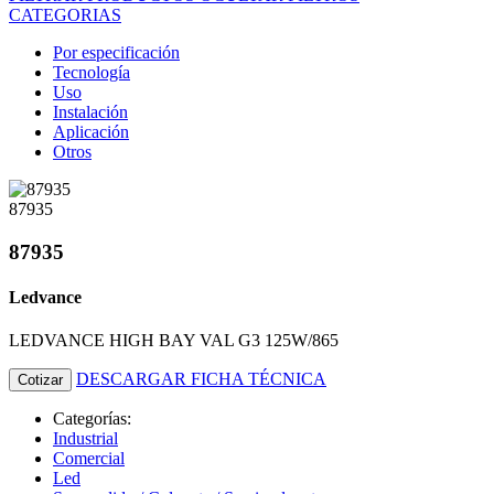
CATEGORIAS
Por especificación
Tecnología
Uso
Instalación
Aplicación
Otros
87935
87935
Ledvance
LEDVANCE HIGH BAY VAL G3 125W/865
DESCARGAR FICHA TÉCNICA
Cotizar
Categorías:
Industrial
Comercial
Led