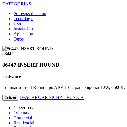
CATEGORIAS
Por especificación
Tecnología
Uso
Instalación
Aplicación
Otros
86447
86447 INSERT ROUND
Ledvance
Luminario Insert Round tipo APV LED para empotrar 12W, 6500K, 
DESCARGAR FICHA TÉCNICA
Cotizar
Categorías:
Oficinas
Comercial
Residencial