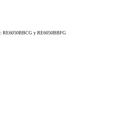
on Flex: RE6050BBCG y RE6050BBFG