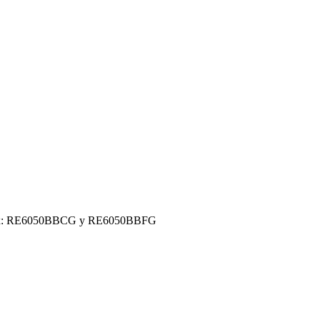
on Flex: RE6050BBCG y RE6050BBFG