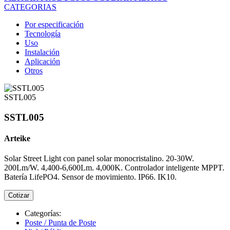
CATEGORIAS
Por especificación
Tecnología
Uso
Instalación
Aplicación
Otros
SSTL005
SSTL005
Arteike
Solar Street Light con panel solar monocristalino. 20-30W.
200Lm/W. 4,400-6,600Lm. 4,000K. Controlador inteligente MPPT.
Batería LifePO4. Sensor de movimiento. IP66. IK10.
Cotizar
Categorías:
Poste / Punta de Poste