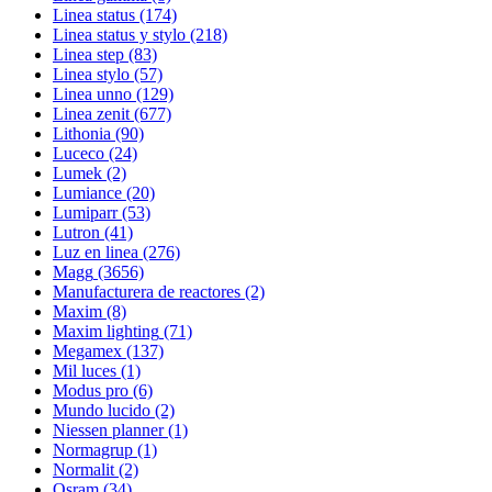
Linea status
(174)
Linea status y stylo
(218)
Linea step
(83)
Linea stylo
(57)
Linea unno
(129)
Linea zenit
(677)
Lithonia
(90)
Luceco
(24)
Lumek
(2)
Lumiance
(20)
Lumiparr
(53)
Lutron
(41)
Luz en linea
(276)
Magg
(3656)
Manufacturera de reactores
(2)
Maxim
(8)
Maxim lighting
(71)
Megamex
(137)
Mil luces
(1)
Modus pro
(6)
Mundo lucido
(2)
Niessen planner
(1)
Normagrup
(1)
Normalit
(2)
Osram
(34)