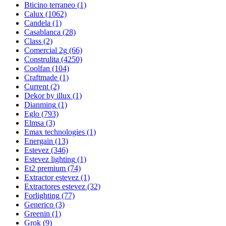
Bticino terraneo
(1)
Calux
(1062)
Candela
(1)
Casablanca
(28)
Class
(2)
Comercial 2g
(66)
Construlita
(4250)
Coolfan
(104)
Craftmade
(1)
Current
(2)
Dekor by illux
(1)
Dianming
(1)
Eglo
(793)
Elmsa
(3)
Emax technologies
(1)
Energain
(13)
Estevez
(346)
Estevez lighting
(1)
Et2 premium
(74)
Extractor estevez
(1)
Extractores estevez
(32)
Forlighting
(77)
Generico
(3)
Greenin
(1)
Grok
(9)