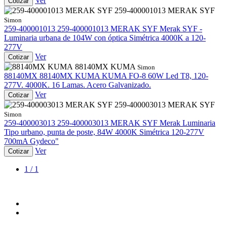
Ver
Cotizar
259-400001013 MERAK SYF
Simon
259-400001013
259-400001013 MERAK SYF
Merak SYF -
Luminaria urbana de 104W con óptica Simétrica 4000K a 120-
277V
Ver
Cotizar
88140MX KUMA
Simon
88140MX
88140MX KUMA
KUMA FO-8 60W Led T8, 120-
277V. 4000K. 16 Lamas. Acero Galvanizado.
Ver
Cotizar
259-400003013 MERAK SYF
Simon
259-400003013
259-400003013 MERAK SYF
Merak Luminaria
Tipo urbano, punta de poste, 84W 4000K Simétrica 120-277V
700mA Gydeco"
Ver
Cotizar
1 / 1