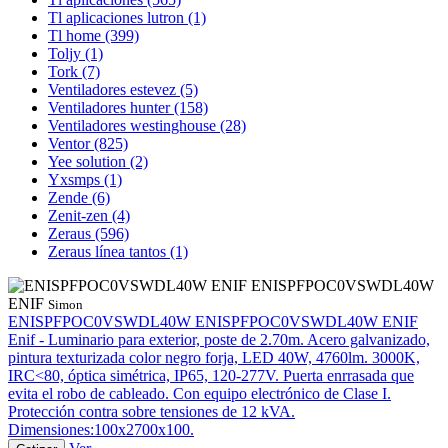
Tl aplicaciones lutron
(1)
Tl home
(399)
Toljy
(1)
Tork
(7)
Ventiladores estevez
(5)
Ventiladores hunter
(158)
Ventiladores westinghouse
(28)
Ventor
(825)
Yee solution
(2)
Yxsmps
(1)
Zende
(6)
Zenit-zen
(4)
Zeraus
(596)
Zeraus línea tantos
(1)
ENISPFPOC0VSWDL40W
ENIF
Simon
ENISPFPOC0VSWDL40W
ENISPFPOC0VSWDL40W ENIF
Enif - Luminario para exterior, poste de 2.70m. Acero galvanizado,
pintura texturizada color negro forja, LED 40W, 4760lm. 3000K,
IRC<80, óptica simétrica, IP65, 120-277V. Puerta enrrasada que
evita el robo de cableado. Con equipo electrónico de Clase I.
Protección contra sobre tensiones de 12 kVA.
Dimensiones:100x2700x100.