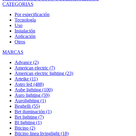
CATEGORIAS
Por especificación
Tecnología
Uso
Instalación
Aplicación
Otros
MARCAS
Advance
(2)
American electric
(7)
American electric lighting
(23)
Arteike
(11)
Astro led
(488)
Aube lighting
(100)
Auro lighting
(59)
Aurolighting
(1)
Beghelli
(55)
Bet iluminación
(1)
Bet lighting
(7)
Bl lighting
(1)
Bticino
(2)
Bticino linea livinglight
(18)