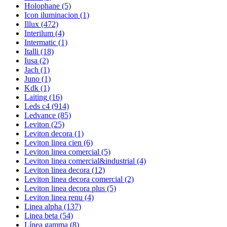
Holophane
(5)
Icon iluminacion
(1)
Illux
(472)
Interilum
(4)
Intermatic
(1)
Italli
(18)
Iusa
(2)
Jach
(1)
Juno
(1)
Kdk
(1)
Laiting
(16)
Leds c4
(914)
Ledvance
(85)
Leviton
(25)
Leviton decora
(1)
Leviton linea cien
(6)
Leviton linea comercial
(5)
Leviton linea comercial&industrial
(4)
Leviton linea decora
(12)
Leviton linea decora comercial
(2)
Leviton linea decora plus
(5)
Leviton linea renu
(4)
Linea alpha
(137)
Linea beta
(54)
Línea gamma
(8)