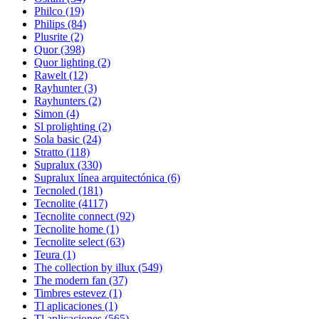
Philco
(19)
Philips
(84)
Plusrite
(2)
Quor
(398)
Quor lighting
(2)
Rawelt
(12)
Rayhunter
(3)
Rayhunters
(2)
Simon
(4)
Sl prolighting
(2)
Sola basic
(24)
Stratto
(118)
Supralux
(330)
Supralux línea arquitectónica
(6)
Tecnoled
(181)
Tecnolite
(4117)
Tecnolite connect
(92)
Tecnolite home
(1)
Tecnolite select
(63)
Teura
(1)
The collection by illux
(549)
The modern fan
(37)
Timbres estevez
(1)
Tl aplicaciones
(1)
Tl aplicaciones
(565)