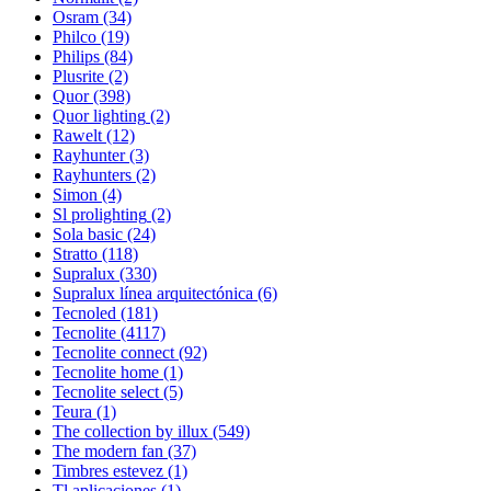
Osram
(34)
Philco
(19)
Philips
(84)
Plusrite
(2)
Quor
(398)
Quor lighting
(2)
Rawelt
(12)
Rayhunter
(3)
Rayhunters
(2)
Simon
(4)
Sl prolighting
(2)
Sola basic
(24)
Stratto
(118)
Supralux
(330)
Supralux línea arquitectónica
(6)
Tecnoled
(181)
Tecnolite
(4117)
Tecnolite connect
(92)
Tecnolite home
(1)
Tecnolite select
(5)
Teura
(1)
The collection by illux
(549)
The modern fan
(37)
Timbres estevez
(1)
Tl aplicaciones
(1)