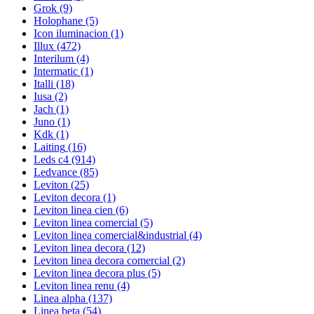
Grok
(9)
Holophane
(5)
Icon iluminacion
(1)
Illux
(472)
Interilum
(4)
Intermatic
(1)
Italli
(18)
Iusa
(2)
Jach
(1)
Juno
(1)
Kdk
(1)
Laiting
(16)
Leds c4
(914)
Ledvance
(85)
Leviton
(25)
Leviton decora
(1)
Leviton linea cien
(6)
Leviton linea comercial
(5)
Leviton linea comercial&industrial
(4)
Leviton linea decora
(12)
Leviton linea decora comercial
(2)
Leviton linea decora plus
(5)
Leviton linea renu
(4)
Linea alpha
(137)
Linea beta
(54)