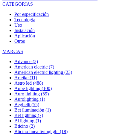
CATEGORIAS
Por especificación
Tecnología
Uso
Instalación
Aplicación
Otros
MARCAS
Advance
(2)
American electric
(7)
American electric lighting
(23)
Arteike
(11)
Astro led
(488)
Aube lighting
(100)
Auro lighting
(59)
Aurolighting
(1)
Beghelli
(55)
Bet iluminación
(1)
Bet lighting
(7)
Bl lighting
(1)
Bticino
(2)
Bticino linea livinglight
(18)