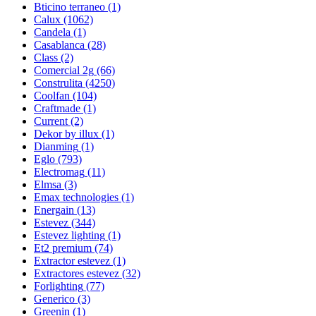
Bticino terraneo
(1)
Calux
(1062)
Candela
(1)
Casablanca
(28)
Class
(2)
Comercial 2g
(66)
Construlita
(4250)
Coolfan
(104)
Craftmade
(1)
Current
(2)
Dekor by illux
(1)
Dianming
(1)
Eglo
(793)
Electromag
(11)
Elmsa
(3)
Emax technologies
(1)
Energain
(13)
Estevez
(344)
Estevez lighting
(1)
Et2 premium
(74)
Extractor estevez
(1)
Extractores estevez
(32)
Forlighting
(77)
Generico
(3)
Greenin
(1)