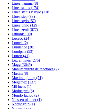
Línea gamma
(8)
Linea status
(174)
Linea status y stylo
(218)
Linea step
(83)
Linea stylo
(57)
Linea unno
(129)
Linea zenit
(677)
Lithonia
(90)
Luceco
(24)
Lumek
(2)
Lumiance
(20)
Lumiparr
(53)
Lutron
(41)
Luz en linea
(276)
Magg
(3645)
Manufacturera de reactores
(2)
Maxim
(8)
Maxim lighting
(71)
Megamex
(137)
Mil luces
(1)
Modus pro
(6)
Mundo lucido
(2)
Niessen planner
(1)
Normagrup
(1)
Normalit
(2)