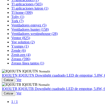
Tl aplicaciones
(565)
Tl aplicaciones lutron
(1)
Tl home
(399)
Toljy
(1)
Tork
(7)
Ventiladores estevez
(5)
Ventiladores hunter
(158)
Ventiladores westinghouse
(28)
Ventor
(825)
Yee solution
(2)
Yxsmps
(1)
Zende
(6)
Zenit-zen
(4)
Zeraus
(596)
Zeraus línea tantos
(1)
IQ03UTN
Normalit
IQ03UTN
IQ03UTN
Downlight cuadrado LED de empotrar, 5.8W, 
Ver
Cotizar
IQ03UTB
Normalit
IQ03UTB
IQ03UTB
Downlight cuadrado LED de empotrar, 5.8W, 
Ver
Cotizar
1 / 1