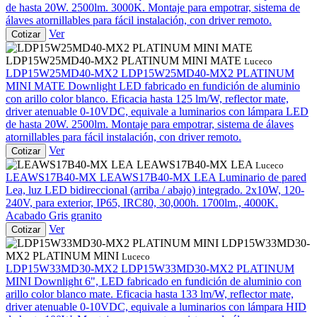
de hasta 20W. 2500lm. 3000K. Montaje para empotrar, sistema de
álaves atornillables para fácil instalación, con driver remoto.
Ver
Cotizar
LDP15W25MD40-MX2 PLATINUM MINI MATE
Luceco
LDP15W25MD40-MX2
LDP15W25MD40-MX2 PLATINUM
MINI MATE
Downlight LED fabricado en fundición de aluminio
con arillo color blanco. Eficacia hasta 125 lm/W, reflector mate,
driver atenuable 0-10VDC, equivale a luminarios con lámpara LED
de hasta 20W. 2500lm. Montaje para empotrar, sistema de álaves
atornillables para fácil instalación, con driver remoto.
Ver
Cotizar
LEAWS17B40-MX LEA
Luceco
LEAWS17B40-MX
LEAWS17B40-MX LEA
Luminario de pared
Lea, luz LED bidireccional (arriba / abajo) integrado. 2x10W, 120-
240V, para exterior, IP65, IRC80, 30,000h. 1700lm., 4000K.
Acabado Gris granito
Ver
Cotizar
LDP15W33MD30-
MX2 PLATINUM MINI
Luceco
LDP15W33MD30-MX2
LDP15W33MD30-MX2 PLATINUM
MINI
Downlight 6", LED fabricado en fundición de aluminio con
arillo color blanco mate. Eficacia hasta 133 lm/W, reflector mate,
driver atenuable 0-10VDC, equivale a luminarios con lámpara HID