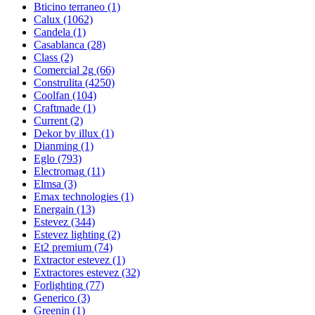
Bticino terraneo
(1)
Calux
(1062)
Candela
(1)
Casablanca
(28)
Class
(2)
Comercial 2g
(66)
Construlita
(4250)
Coolfan
(104)
Craftmade
(1)
Current
(2)
Dekor by illux
(1)
Dianming
(1)
Eglo
(793)
Electromag
(11)
Elmsa
(3)
Emax technologies
(1)
Energain
(13)
Estevez
(344)
Estevez lighting
(2)
Et2 premium
(74)
Extractor estevez
(1)
Extractores estevez
(32)
Forlighting
(77)
Generico
(3)
Greenin
(1)