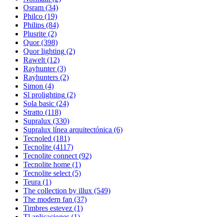
Osram
(34)
Philco
(19)
Philips
(84)
Plusrite
(2)
Quor
(398)
Quor lighting
(2)
Rawelt
(12)
Rayhunter
(3)
Rayhunters
(2)
Simon
(4)
Sl prolighting
(2)
Sola basic
(24)
Stratto
(118)
Supralux
(330)
Supralux línea arquitectónica
(6)
Tecnoled
(181)
Tecnolite
(4117)
Tecnolite connect
(92)
Tecnolite home
(1)
Tecnolite select
(5)
Teura
(1)
The collection by illux
(549)
The modern fan
(37)
Timbres estevez
(1)
Tl aplicaciones
(1)