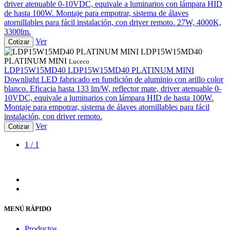
driver atenuable 0-10VDC, equivale a luminarios con lámpara HID
de hasta 100W. Montaje para empotrar, sistema de álaves
atornillables para fácil instalación, con driver remoto. 27W, 4000K,
3300lm.
Ver
Cotizar
LDP15W15MD40
PLATINUM MINI
Luceco
LDP15W15MD40
LDP15W15MD40 PLATINUM MINI
Downlight LED fabricado en fundición de aluminio con arillo color
blanco. Eficacia hasta 133 lm/W, reflector mate, driver atenuable 0-
10VDC, equivale a luminarios con lámpara HID de hasta 100W.
Montaje para empotrar, sistema de álaves atornillables para fácil
instalación, con driver remoto.
Ver
Cotizar
1 / 1
MENÚ RÁPIDO
Productos