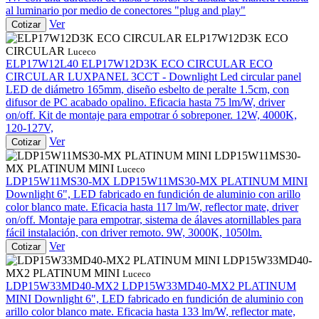
al luminario por medio de conectores "plug and play"
Ver
Cotizar
ELP17W12D3K ECO
CIRCULAR
Luceco
ELP17W12L40
ELP17W12D3K ECO CIRCULAR
ECO
CIRCULAR LUXPANEL 3CCT - Downlight Led circular panel
LED de diámetro 165mm, diseño esbelto de peralte 1.5cm, con
difusor de PC acabado opalino. Eficacia hasta 75 lm/W, driver
on/off. Kit de montaje para empotrar ó sobreponer. 12W, 4000K,
120-127V,
Ver
Cotizar
LDP15W11MS30-
MX PLATINUM MINI
Luceco
LDP15W11MS30-MX
LDP15W11MS30-MX PLATINUM MINI
Downlight 6", LED fabricado en fundición de aluminio con arillo
color blanco mate. Eficacia hasta 117 lm/W, reflector mate, driver
on/off. Montaje para empotrar, sistema de álaves atornillables para
fácil instalación, con driver remoto. 9W, 3000K, 1050lm.
Ver
Cotizar
LDP15W33MD40-
MX2 PLATINUM MINI
Luceco
LDP15W33MD40-MX2
LDP15W33MD40-MX2 PLATINUM
MINI
Downlight 6", LED fabricado en fundición de aluminio con
arillo color blanco mate. Eficacia hasta 133 lm/W, reflector mate,