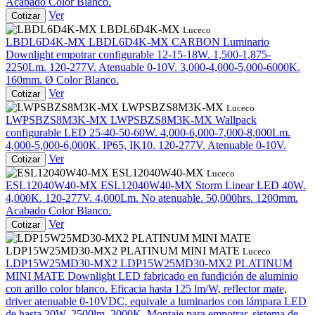
Acabado Color Blanco.
Ver
Cotizar
LBDL6D4K-MX
Luceco
LBDL6D4K-MX
LBDL6D4K-MX
CARBON Luminario
Downlight empotrar configurable 12-15-18W. 1,500-1,875-
2250Lm. 120-277V. Atenuable 0-10V. 3,000-4,000-5,000-6000K.
160mm. Ø Color Blanco.
Ver
Cotizar
LWPSBZS8M3K-MX
Luceco
LWPSBZS8M3K-MX
LWPSBZS8M3K-MX
Wallpack
configurable LED 25-40-50-60W. 4,000-6,000-7,000-8,000Lm.
4,000-5,000-6,000K. IP65, IK10. 120-277V. Atenuable 0-10V.
Ver
Cotizar
ESL12040W40-MX
Luceco
ESL12040W40-MX
ESL12040W40-MX
Storm Linear LED 40W.
4,000K. 120-277V. 4,000Lm. No atenuable. 50,000hrs. 1200mm.
Acabado Color Blanco.
Ver
Cotizar
LDP15W25MD30-MX2 PLATINUM MINI MATE
Luceco
LDP15W25MD30-MX2
LDP15W25MD30-MX2 PLATINUM
MINI MATE
Downlight LED fabricado en fundición de aluminio
con arillo color blanco. Eficacia hasta 125 lm/W, reflector mate,
driver atenuable 0-10VDC, equivale a luminarios con lámpara LED
de hasta 20W. 2500lm. 3000K. Montaje para empotrar, sistema de