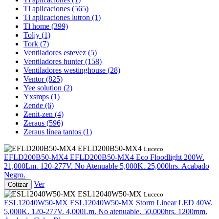
Tl aplicaciones
(565)
Tl aplicaciones lutron
(1)
Tl home
(399)
Toljy
(1)
Tork
(7)
Ventiladores estevez
(5)
Ventiladores hunter
(158)
Ventiladores westinghouse
(28)
Ventor
(825)
Yee solution
(2)
Yxsmps
(1)
Zende
(6)
Zenit-zen
(4)
Zeraus
(596)
Zeraus línea tantos
(1)
EFLD200B50-MX4
Luceco
EFLD200B50-MX4
EFLD200B50-MX4
Eco Floodlight 200W.
21,000Lm. 120-277V. No Atenuable 5,000K. 25,000hrs. Acabado
Negro.
Ver
Cotizar
ESL12040W50-MX
Luceco
ESL12040W50-MX
ESL12040W50-MX
Storm Linear LED 40W.
5,000K. 120-277V. 4,000Lm. No atenuable. 50,000hrs. 1200mm.