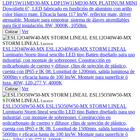
LDP15W11MD30-MX
LDP15W11MD30-MX PLATINUM MINI
Downlight 6", LED fabricado en fundición de aluminio con arillo
color blanco mate. Eficacia hasta 117 lm/W, reflector mate, driver
atenuable. Montaje para empotrar, sistema de álaves atornillables
para fácil instalación. 8W, 3000K, 1050lm.
Ver
Cotizar
ESL12O40W40-MX
STORM LINEAL
Luceco
ESL12O40W40-MX
ESL12O40W40-MX STORM LINEAL
Luminario Storm lineal sencillo LED tipo Batten diseñado para uso
industrial, con montaje de sobreponer. Construcción en
policarbonato de cuerpo y difusor, clips de sujeción de plástico,
cuenta con IP65 e IK 08. Longitud de 1200mm. salida luminosa de
5000lm y eficacia hasta de 100 lm/W. Montaje para superficie ó
loza. 40W, 120-277 V, 4000K
Ver
Cotizar
ESL15O50W50-MX
STORM LINEAL
Luceco
ESL15O50W50-MX
ESL15O50W50-MX STORM LINEAL
Luminario Storm lineal sencillo LED tipo Batten diseñado para uso
industrial, con montaje de sobreponer. Construcción en
policarbonato de cuerpo y difusor, clips de sujeción de plástico,
cuenta con IP65 e IK 08. Longitud de 1500mm. salida luminosa de
5000lm y eficacia hasta de 100 lm/W. Montaje para superficie ó
loza. 50W, 120-277 V, 5000K