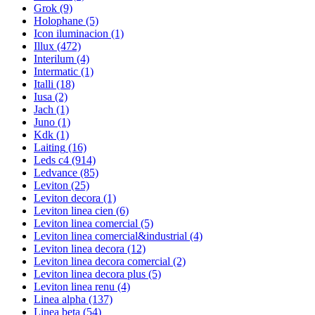
Grok
(9)
Holophane
(5)
Icon iluminacion
(1)
Illux
(472)
Interilum
(4)
Intermatic
(1)
Italli
(18)
Iusa
(2)
Jach
(1)
Juno
(1)
Kdk
(1)
Laiting
(16)
Leds c4
(914)
Ledvance
(85)
Leviton
(25)
Leviton decora
(1)
Leviton linea cien
(6)
Leviton linea comercial
(5)
Leviton linea comercial&industrial
(4)
Leviton linea decora
(12)
Leviton linea decora comercial
(2)
Leviton linea decora plus
(5)
Leviton linea renu
(4)
Linea alpha
(137)
Linea beta
(54)