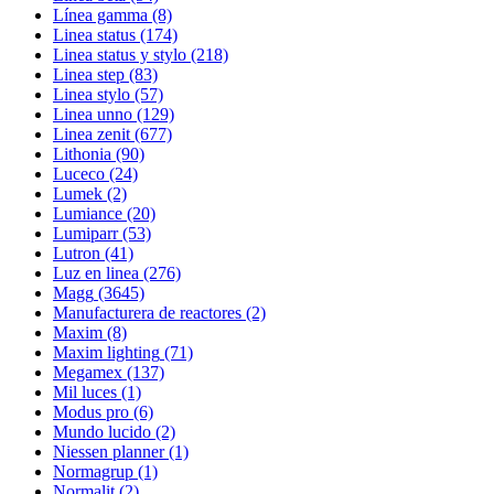
Línea gamma
(8)
Linea status
(174)
Linea status y stylo
(218)
Linea step
(83)
Linea stylo
(57)
Linea unno
(129)
Linea zenit
(677)
Lithonia
(90)
Luceco
(24)
Lumek
(2)
Lumiance
(20)
Lumiparr
(53)
Lutron
(41)
Luz en linea
(276)
Magg
(3645)
Manufacturera de reactores
(2)
Maxim
(8)
Maxim lighting
(71)
Megamex
(137)
Mil luces
(1)
Modus pro
(6)
Mundo lucido
(2)
Niessen planner
(1)
Normagrup
(1)
Normalit
(2)