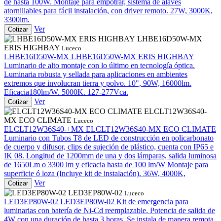
de hasta 100W. Montaje para empotrar, sistema de álaves
atornillables para fácil instalación, con driver remoto. 27W, 3000K,
3300lm.
Ver
Cotizar
LHBE16D50W-MX
ERIS HIGHBAY
Luceco
LHBE16D50W-MX
LHBE16D50W-MX ERIS HIGHBAY
Luminario de alto montaje con lo último en tecnología óptica.
Luminaria robusta y sellada para aplicaciones en ambientes
extremos que involucran tierra y polvo. 10", 90W, 16000lm.
Eficacia180lm/W. 5000K. 127-277Vca.
Ver
Cotizar
ELCLT12W36S40-
MX ECO CLIMATE
Luceco
ELCLT12W36S40-+MX
ELCLT12W36S40-MX ECO CLIMATE
Luminario con Tubos T8 de LED de construcción en policarbonato
de cuerpo y difusor, clips de sujeción de plástico, cuenta con IP65 e
IK 08. Longitud de 1200mm de una y dos lámparas, salida luminosa
de 1650Lm o 3300 lm y eficacia hasta de 100 lm/W Montaje para
superficie ó loza (Incluye kit de instalación). 36W, 4000K,
Ver
Cotizar
LED3EP80W-02
Luceco
LED3EP80W-02
LED3EP80W-02
Kit de emergencia para
luminarias con batería de Ni-Cd reemplazable. Potencia de salida de
4W con una duración de hasta 3 horas. Se instala de manera remota