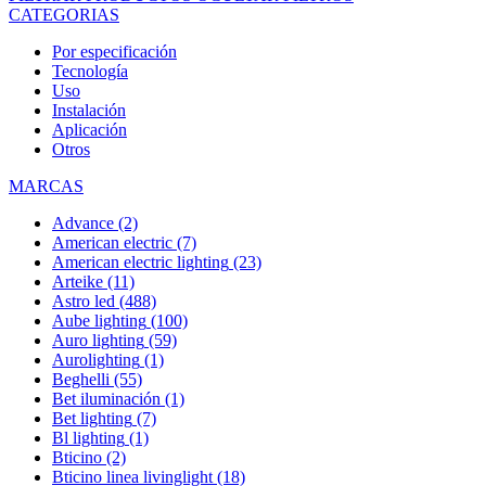
CATEGORIAS
Por especificación
Tecnología
Uso
Instalación
Aplicación
Otros
MARCAS
Advance
(2)
American electric
(7)
American electric lighting
(23)
Arteike
(11)
Astro led
(488)
Aube lighting
(100)
Auro lighting
(59)
Aurolighting
(1)
Beghelli
(55)
Bet iluminación
(1)
Bet lighting
(7)
Bl lighting
(1)
Bticino
(2)
Bticino linea livinglight
(18)