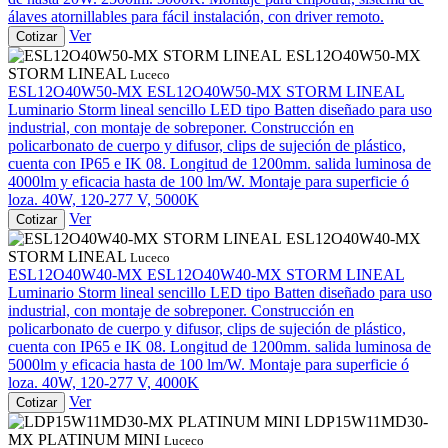
álaves atornillables para fácil instalación, con driver remoto.
Ver
Cotizar
ESL12O40W50-MX
STORM LINEAL
Luceco
ESL12O40W50-MX
ESL12O40W50-MX STORM LINEAL
Luminario Storm lineal sencillo LED tipo Batten diseñado para uso
industrial, con montaje de sobreponer. Construcción en
policarbonato de cuerpo y difusor, clips de sujeción de plástico,
cuenta con IP65 e IK 08. Longitud de 1200mm. salida luminosa de
4000lm y eficacia hasta de 100 lm/W. Montaje para superficie ó
loza. 40W, 120-277 V, 5000K
Ver
Cotizar
ESL12O40W40-MX
STORM LINEAL
Luceco
ESL12O40W40-MX
ESL12O40W40-MX STORM LINEAL
Luminario Storm lineal sencillo LED tipo Batten diseñado para uso
industrial, con montaje de sobreponer. Construcción en
policarbonato de cuerpo y difusor, clips de sujeción de plástico,
cuenta con IP65 e IK 08. Longitud de 1200mm. salida luminosa de
5000lm y eficacia hasta de 100 lm/W. Montaje para superficie ó
loza. 40W, 120-277 V, 4000K
Ver
Cotizar
LDP15W11MD30-
MX PLATINUM MINI
Luceco