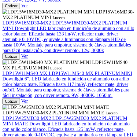
Ver
Cotizar
LDP15W16MD30-
MX2 PLATINUM MINI
Luceco
LDP15W16MD30-MX2
LDP15W16MD30-MX2 PLATINUM
MINI
Downlight LED fabricado en fundición de aluminio con arillo
color blanco. Eficacia hasta 133 lm/W, reflector mate, driver
atenuable 0-10VDC, equivale a luminarios con lámpara HID de
hasta 100W. Montaje para empotrar, sistema de álaves atornillables
para fácil instalación, con driver remoto. 12w, 3000k
Ver
Cotizar
LDP15W11MS40-
MX PLATINUM MINI
Luceco
LDP15W11MS40-MX
LDP15W11MS40-MX PLATINUM MINI
Downlight 6", LED fabricado en fundición de aluminio con arillo
color blanco mate. Eficacia hasta 117 lm/W, reflector mate, driver
on/off. Montaje para empotrar, sistema de álaves atornillables para
fácil instalación, con driver remoto. 9W, 4000K, 1050lm.
Ver
Cotizar
LDP15W25MD30-MX2 PLATINUM MINI MATE
Luceco
LDP15W25MD30-MX2
LDP15W25MD30-MX2 PLATINUM
MINI MATE
Downlight LED fabricado en fundición de aluminio
con arillo color blanco. Eficacia hasta 125 lm/W, reflector mate,
driver atenuable 0-10VDC, equivale a luminarios con lámpara LED