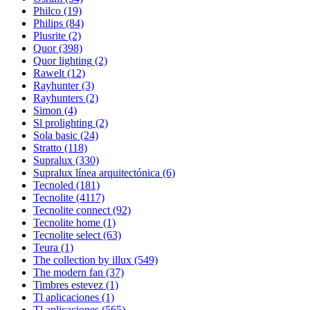
Philco
(19)
Philips
(84)
Plusrite
(2)
Quor
(398)
Quor lighting
(2)
Rawelt
(12)
Rayhunter
(3)
Rayhunters
(2)
Simon
(4)
Sl prolighting
(2)
Sola basic
(24)
Stratto
(118)
Supralux
(330)
Supralux línea arquitectónica
(6)
Tecnoled
(181)
Tecnolite
(4117)
Tecnolite connect
(92)
Tecnolite home
(1)
Tecnolite select
(63)
Teura
(1)
The collection by illux
(549)
The modern fan
(37)
Timbres estevez
(1)
Tl aplicaciones
(1)
Tl aplicaciones
(565)