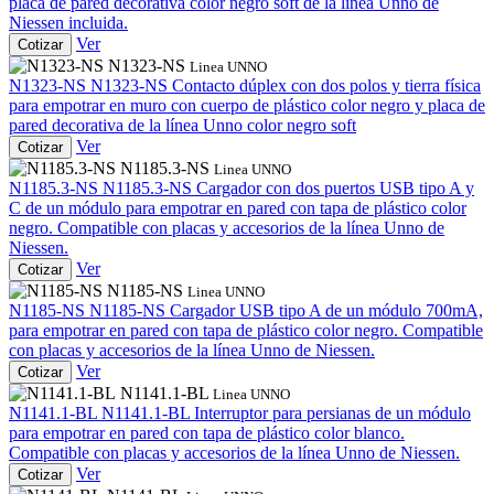
placa de pared decorativa color negro soft de la línea Unno de
Niessen incluida.
Ver
Cotizar
N1323-NS
Linea UNNO
N1323-NS
N1323-NS
Contacto dúplex con dos polos y tierra física
para empotrar en muro con cuerpo de plástico color negro y placa de
pared decorativa de la línea Unno color negro soft
Ver
Cotizar
N1185.3-NS
Linea UNNO
N1185.3-NS
N1185.3-NS
Cargador con dos puertos USB tipo A y
C de un módulo para empotrar en pared con tapa de plástico color
negro. Compatible con placas y accesorios de la línea Unno de
Niessen.
Ver
Cotizar
N1185-NS
Linea UNNO
N1185-NS
N1185-NS
Cargador USB tipo A de un módulo 700mA,
para empotrar en pared con tapa de plástico color negro. Compatible
con placas y accesorios de la línea Unno de Niessen.
Ver
Cotizar
N1141.1-BL
Linea UNNO
N1141.1-BL
N1141.1-BL
Interruptor para persianas de un módulo
para empotrar en pared con tapa de plástico color blanco.
Compatible con placas y accesorios de la línea Unno de Niessen.
Ver
Cotizar