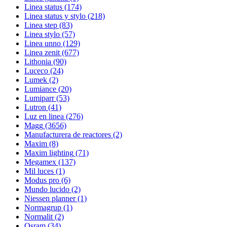
Linea status
(174)
Linea status y stylo
(218)
Linea step
(83)
Linea stylo
(57)
Linea unno
(129)
Linea zenit
(677)
Lithonia
(90)
Luceco
(24)
Lumek
(2)
Lumiance
(20)
Lumiparr
(53)
Lutron
(41)
Luz en linea
(276)
Magg
(3656)
Manufacturera de reactores
(2)
Maxim
(8)
Maxim lighting
(71)
Megamex
(137)
Mil luces
(1)
Modus pro
(6)
Mundo lucido
(2)
Niessen planner
(1)
Normagrup
(1)
Normalit
(2)
Osram
(34)