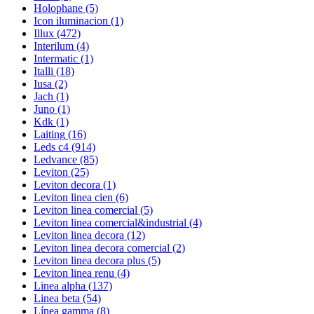
Holophane
(5)
Icon iluminacion
(1)
Illux
(472)
Interilum
(4)
Intermatic
(1)
Italli
(18)
Iusa
(2)
Jach
(1)
Juno
(1)
Kdk
(1)
Laiting
(16)
Leds c4
(914)
Ledvance
(85)
Leviton
(25)
Leviton decora
(1)
Leviton linea cien
(6)
Leviton linea comercial
(5)
Leviton linea comercial&industrial
(4)
Leviton linea decora
(12)
Leviton linea decora comercial
(2)
Leviton linea decora plus
(5)
Leviton linea renu
(4)
Linea alpha
(137)
Linea beta
(54)
Línea gamma
(8)