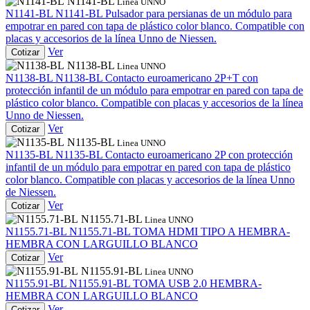
N1141-BL
Linea UNNO
N1141-BL
N1141-BL
Pulsador para persianas de un módulo para
empotrar en pared con tapa de plástico color blanco. Compatible con
placas y accesorios de la línea Unno de Niessen.
Ver
Cotizar
N1138-BL
Linea UNNO
N1138-BL
N1138-BL
Contacto euroamericano 2P+T con
protección infantil de un módulo para empotrar en pared con tapa de
plástico color blanco. Compatible con placas y accesorios de la línea
Unno de Niessen.
Ver
Cotizar
N1135-BL
Linea UNNO
N1135-BL
N1135-BL
Contacto euroamericano 2P con protección
infantil de un módulo para empotrar en pared con tapa de plástico
color blanco. Compatible con placas y accesorios de la línea Unno
de Niessen.
Ver
Cotizar
N1155.71-BL
Linea UNNO
N1155.71-BL
N1155.71-BL
TOMA HDMI TIPO A HEMBRA-
HEMBRA CON LARGUILLO BLANCO
Ver
Cotizar
N1155.91-BL
Linea UNNO
N1155.91-BL
N1155.91-BL
TOMA USB 2.0 HEMBRA-
HEMBRA CON LARGUILLO BLANCO
Ver
Cotizar