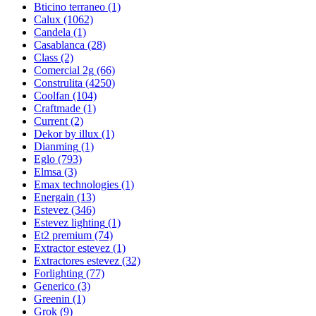
Bticino terraneo
(1)
Calux
(1062)
Candela
(1)
Casablanca
(28)
Class
(2)
Comercial 2g
(66)
Construlita
(4250)
Coolfan
(104)
Craftmade
(1)
Current
(2)
Dekor by illux
(1)
Dianming
(1)
Eglo
(793)
Elmsa
(3)
Emax technologies
(1)
Energain
(13)
Estevez
(346)
Estevez lighting
(1)
Et2 premium
(74)
Extractor estevez
(1)
Extractores estevez
(32)
Forlighting
(77)
Generico
(3)
Greenin
(1)
Grok
(9)