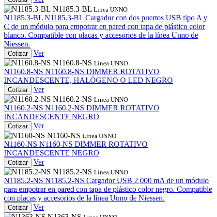
N1185.3-BL
Linea UNNO
N1185.3-BL
N1185.3-BL
Cargador con dos puertos USB tipo A y
C de un módulo para empotrar en pared con tapa de plástico color
blanco. Compatible con placas y accesorios de la línea Unno de
Niessen.
Ver
Cotizar
N1160.8-NS
Linea UNNO
N1160.8-NS
N1160.8-NS
DIMMER ROTATIVO
INCANDESCENTE, HALÓGENO O LED NEGRO
Ver
Cotizar
N1160.2-NS
Linea UNNO
N1160.2-NS
N1160.2-NS
DIMMER ROTATIVO
INCANDESCENTE NEGRO
Ver
Cotizar
N1160-NS
Linea UNNO
N1160-NS
N1160-NS
DIMMER ROTATIVO
INCANDESCENTE NEGRO
Ver
Cotizar
N1185.2-NS
Linea UNNO
N1185.2-NS
N1185.2-NS
Cargador USB 2 000 mA de un módulo
para empotrar en pared con tapa de plástico color negro. Compatible
con placas y accesorios de la línea Unno de Niessen.
Ver
Cotizar
N1363-NS