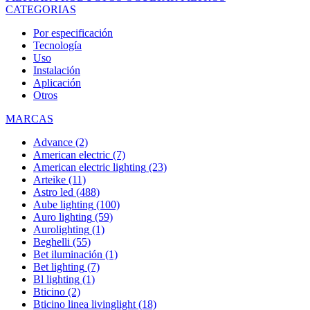
CATEGORIAS
Por especificación
Tecnología
Uso
Instalación
Aplicación
Otros
MARCAS
Advance
(2)
American electric
(7)
American electric lighting
(23)
Arteike
(11)
Astro led
(488)
Aube lighting
(100)
Auro lighting
(59)
Aurolighting
(1)
Beghelli
(55)
Bet iluminación
(1)
Bet lighting
(7)
Bl lighting
(1)
Bticino
(2)
Bticino linea livinglight
(18)