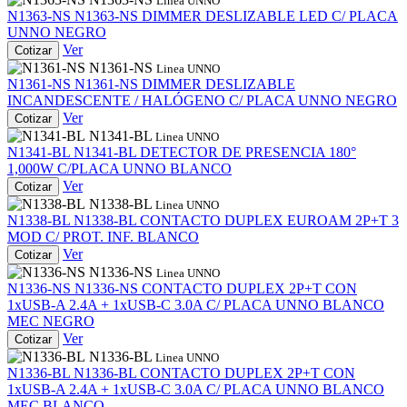
Linea UNNO
N1363-NS
N1363-NS
DIMMER DESLIZABLE LED C/ PLACA
UNNO NEGRO
Ver
Cotizar
N1361-NS
Linea UNNO
N1361-NS
N1361-NS
DIMMER DESLIZABLE
INCANDESCENTE / HALÓGENO C/ PLACA UNNO NEGRO
Ver
Cotizar
N1341-BL
Linea UNNO
N1341-BL
N1341-BL
DETECTOR DE PRESENCIA 180°
1,000W C/PLACA UNNO BLANCO
Ver
Cotizar
N1338-BL
Linea UNNO
N1338-BL
N1338-BL
CONTACTO DUPLEX EUROAM 2P+T 3
MOD C/ PROT. INF. BLANCO
Ver
Cotizar
N1336-NS
Linea UNNO
N1336-NS
N1336-NS
CONTACTO DUPLEX 2P+T CON
1xUSB-A 2.4A + 1xUSB-C 3.0A C/ PLACA UNNO BLANCO
MEC NEGRO
Ver
Cotizar
N1336-BL
Linea UNNO
N1336-BL
N1336-BL
CONTACTO DUPLEX 2P+T CON
1xUSB-A 2.4A + 1xUSB-C 3.0A C/ PLACA UNNO BLANCO
MEC BLANCO