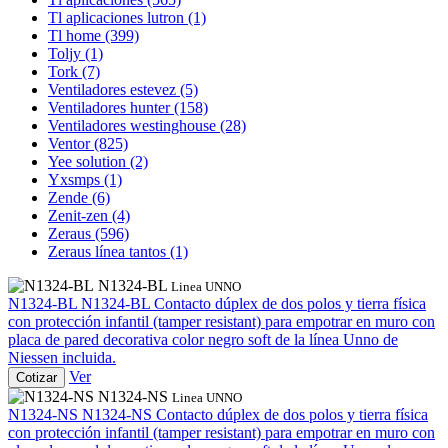
Tl aplicaciones lutron
(1)
Tl home
(399)
Toljy
(1)
Tork
(7)
Ventiladores estevez
(5)
Ventiladores hunter
(158)
Ventiladores westinghouse
(28)
Ventor
(825)
Yee solution
(2)
Yxsmps
(1)
Zende
(6)
Zenit-zen
(4)
Zeraus
(596)
Zeraus línea tantos
(1)
N1324-BL
Linea UNNO
N1324-BL
N1324-BL
Contacto dúplex de dos polos y tierra física
con protección infantil (tamper resistant) para empotrar en muro con
placa de pared decorativa color negro soft de la línea Unno de
Niessen incluida.
Ver
Cotizar
N1324-NS
Linea UNNO
N1324-NS
N1324-NS
Contacto dúplex de dos polos y tierra física
con protección infantil (tamper resistant) para empotrar en muro con