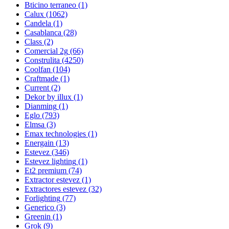
Bticino terraneo
(1)
Calux
(1062)
Candela
(1)
Casablanca
(28)
Class
(2)
Comercial 2g
(66)
Construlita
(4250)
Coolfan
(104)
Craftmade
(1)
Current
(2)
Dekor by illux
(1)
Dianming
(1)
Eglo
(793)
Elmsa
(3)
Emax technologies
(1)
Energain
(13)
Estevez
(346)
Estevez lighting
(1)
Et2 premium
(74)
Extractor estevez
(1)
Extractores estevez
(32)
Forlighting
(77)
Generico
(3)
Greenin
(1)
Grok
(9)