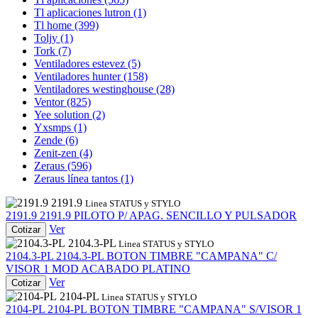
Tl aplicaciones lutron
(1)
Tl home
(399)
Toljy
(1)
Tork
(7)
Ventiladores estevez
(5)
Ventiladores hunter
(158)
Ventiladores westinghouse
(28)
Ventor
(825)
Yee solution
(2)
Yxsmps
(1)
Zende
(6)
Zenit-zen
(4)
Zeraus
(596)
Zeraus línea tantos
(1)
2191.9
Linea STATUS y STYLO
2191.9
2191.9
PILOTO P/ APAG. SENCILLO Y PULSADOR
Ver
Cotizar
2104.3-PL
Linea STATUS y STYLO
2104.3-PL
2104.3-PL
BOTON TIMBRE "CAMPANA" C/
VISOR 1 MOD ACABADO PLATINO
Ver
Cotizar
2104-PL
Linea STATUS y STYLO
2104-PL
2104-PL
BOTON TIMBRE "CAMPANA" S/VISOR 1