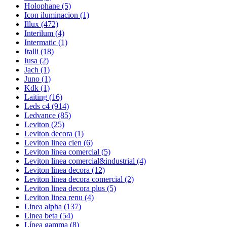
Holophane
(5)
Icon iluminacion
(1)
Illux
(472)
Interilum
(4)
Intermatic
(1)
Italli
(18)
Iusa
(2)
Jach
(1)
Juno
(1)
Kdk
(1)
Laiting
(16)
Leds c4
(914)
Ledvance
(85)
Leviton
(25)
Leviton decora
(1)
Leviton linea cien
(6)
Leviton linea comercial
(5)
Leviton linea comercial&industrial
(4)
Leviton linea decora
(12)
Leviton linea decora comercial
(2)
Leviton linea decora plus
(5)
Leviton linea renu
(4)
Linea alpha
(137)
Linea beta
(54)
Línea gamma
(8)