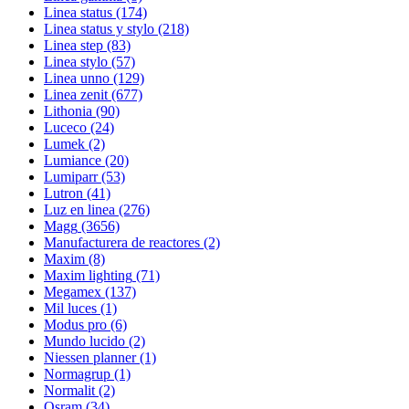
Linea status
(174)
Linea status y stylo
(218)
Linea step
(83)
Linea stylo
(57)
Linea unno
(129)
Linea zenit
(677)
Lithonia
(90)
Luceco
(24)
Lumek
(2)
Lumiance
(20)
Lumiparr
(53)
Lutron
(41)
Luz en linea
(276)
Magg
(3656)
Manufacturera de reactores
(2)
Maxim
(8)
Maxim lighting
(71)
Megamex
(137)
Mil luces
(1)
Modus pro
(6)
Mundo lucido
(2)
Niessen planner
(1)
Normagrup
(1)
Normalit
(2)
Osram
(34)