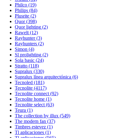
Philco
(19)
Philips
(84)
Plusrite
(2)
Quor
(398)
Quor lighting
(2)
Rawelt
(12)
Rayhunter
(3)
Rayhunters
(2)
Simon
(4)
Sl prolighting
(2)
Sola basic
(24)
Stratto
(118)
Supralux
(330)
Supralux línea arquitectónica
(6)
Tecnoled
(181)
Tecnolite
(4117)
Tecnolite connect
(92)
Tecnolite home
(1)
Tecnolite select
(63)
Teura
(1)
The collection by illux
(549)
The modern fan
(37)
Timbres estevez
(1)
Tl aplicaciones
(1)
Tl aplicaciones
(565)