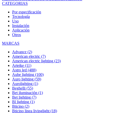
CATEGORIAS
Por especificación
Tecnología
Uso
Instalación
Aplicación
Otros
MARCAS
Advance
(2)
American electric
(7)
American electric lighting
(23)
Arteike
(11)
Astro led
(488)
Aube lighting
(100)
Auro lighting
(59)
Aurolighting
(1)
Beghelli
(55)
Bet iluminación
(1)
Bet lighting
(7)
Bl lighting
(1)
Bticino
(2)
Bticino linea livinglight
(18)