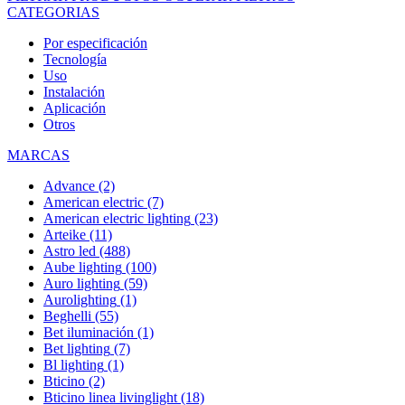
CATEGORIAS
Por especificación
Tecnología
Uso
Instalación
Aplicación
Otros
MARCAS
Advance
(2)
American electric
(7)
American electric lighting
(23)
Arteike
(11)
Astro led
(488)
Aube lighting
(100)
Auro lighting
(59)
Aurolighting
(1)
Beghelli
(55)
Bet iluminación
(1)
Bet lighting
(7)
Bl lighting
(1)
Bticino
(2)
Bticino linea livinglight
(18)