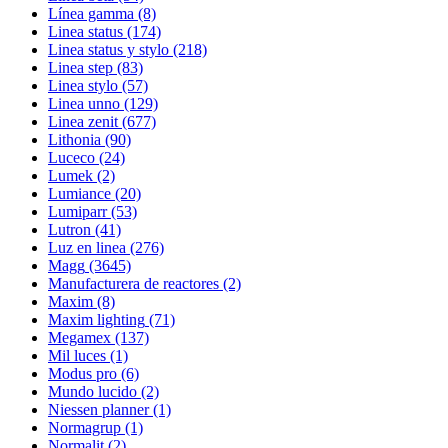
Línea gamma
(8)
Linea status
(174)
Linea status y stylo
(218)
Linea step
(83)
Linea stylo
(57)
Linea unno
(129)
Linea zenit
(677)
Lithonia
(90)
Luceco
(24)
Lumek
(2)
Lumiance
(20)
Lumiparr
(53)
Lutron
(41)
Luz en linea
(276)
Magg
(3645)
Manufacturera de reactores
(2)
Maxim
(8)
Maxim lighting
(71)
Megamex
(137)
Mil luces
(1)
Modus pro
(6)
Mundo lucido
(2)
Niessen planner
(1)
Normagrup
(1)
Normalit
(2)