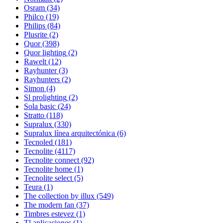
Osram
(34)
Philco
(19)
Philips
(84)
Plusrite
(2)
Quor
(398)
Quor lighting
(2)
Rawelt
(12)
Rayhunter
(3)
Rayhunters
(2)
Simon
(4)
Sl prolighting
(2)
Sola basic
(24)
Stratto
(118)
Supralux
(330)
Supralux línea arquitectónica
(6)
Tecnoled
(181)
Tecnolite
(4117)
Tecnolite connect
(92)
Tecnolite home
(1)
Tecnolite select
(5)
Teura
(1)
The collection by illux
(549)
The modern fan
(37)
Timbres estevez
(1)
Tl aplicaciones
(1)