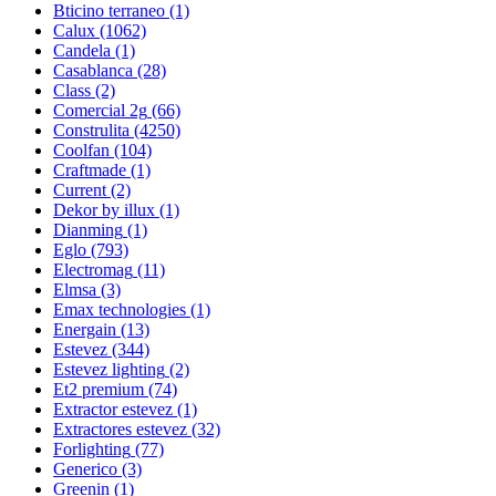
Bticino terraneo
(1)
Calux
(1062)
Candela
(1)
Casablanca
(28)
Class
(2)
Comercial 2g
(66)
Construlita
(4250)
Coolfan
(104)
Craftmade
(1)
Current
(2)
Dekor by illux
(1)
Dianming
(1)
Eglo
(793)
Electromag
(11)
Elmsa
(3)
Emax technologies
(1)
Energain
(13)
Estevez
(344)
Estevez lighting
(2)
Et2 premium
(74)
Extractor estevez
(1)
Extractores estevez
(32)
Forlighting
(77)
Generico
(3)
Greenin
(1)