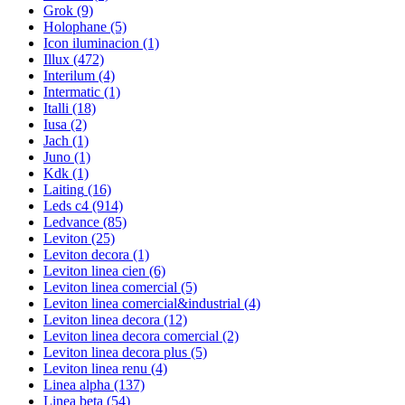
Grok
(9)
Holophane
(5)
Icon iluminacion
(1)
Illux
(472)
Interilum
(4)
Intermatic
(1)
Italli
(18)
Iusa
(2)
Jach
(1)
Juno
(1)
Kdk
(1)
Laiting
(16)
Leds c4
(914)
Ledvance
(85)
Leviton
(25)
Leviton decora
(1)
Leviton linea cien
(6)
Leviton linea comercial
(5)
Leviton linea comercial&industrial
(4)
Leviton linea decora
(12)
Leviton linea decora comercial
(2)
Leviton linea decora plus
(5)
Leviton linea renu
(4)
Linea alpha
(137)
Linea beta
(54)