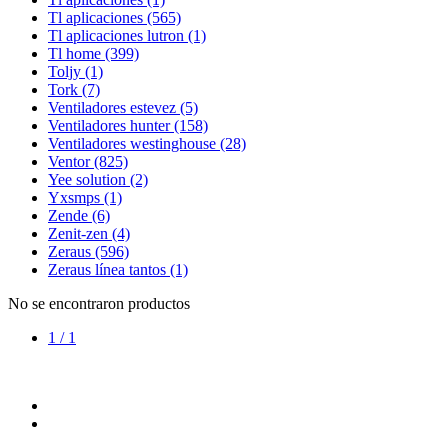
Tl aplicaciones
(565)
Tl aplicaciones lutron
(1)
Tl home
(399)
Toljy
(1)
Tork
(7)
Ventiladores estevez
(5)
Ventiladores hunter
(158)
Ventiladores westinghouse
(28)
Ventor
(825)
Yee solution
(2)
Yxsmps
(1)
Zende
(6)
Zenit-zen
(4)
Zeraus
(596)
Zeraus línea tantos
(1)
No se encontraron productos
1 / 1