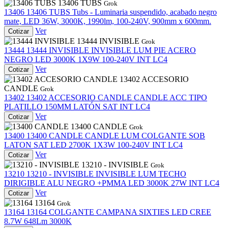
13406 TUBS
Grok
13406
13406 TUBS
Tubs - Luminaria suspendido, acabado negro
mate, LED 36W, 3000K, 1990lm, 100-240V, 900mm x 600mm.
Ver
Cotizar
13444 INVISIBLE
Grok
13444
13444 INVISIBLE
INVISIBLE LUM PIE ACERO
NEGRO LED 3000K 1X9W 100-240V INT LC4
Ver
Cotizar
13402 ACCESORIO
CANDLE
Grok
13402
13402 ACCESORIO CANDLE
CANDLE ACC TIPO
PLATILLO 150MM LATÓN SAT INT LC4
Ver
Cotizar
13400 CANDLE
Grok
13400
13400 CANDLE
CANDLE LUM COLGANTE SOB
LATON SAT LED 2700K 1X3W 100-240V INT LC4
Ver
Cotizar
13210 - INVISIBLE
Grok
13210
13210 - INVISIBLE
INVISIBLE LUM TECHO
DIRIGIBLE ALU NEGRO +PMMA LED 3000K 27W INT LC4
Ver
Cotizar
13164
Grok
13164
13164
COLGANTE CAMPANA SIXTIES LED CREE
8.7W 648Lm 3000K