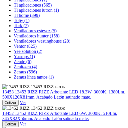
Tl aplicaciones
(565)
Tl aplicaciones lutron
(1)
Tl home
(399)
Toljy
(1)
Tork
(7)
Ventiladores estevez
(5)
Ventiladores hunter
(158)
Ventiladores westinghouse
(28)
Ventor
(825)
Yee solution
(2)
Yxsmps
(1)
Zende
(6)
Zenit-zen
(4)
Zeraus
(596)
Zeraus línea tantos
(1)
13453 RIZZ
GROK
13453
13453 RIZZ
RIZZ Arbotante LED 18.3W. 3000K. 1380Lm.
500X120X81mm. Acabado Latón satinado mate.
Ver
Cotizar
13452 RIZZ
GROK
13452
13452 RIZZ
RIZZ Arbotante LED 6W. 3000K. 510Lm.
345X82X56mm. Acabado Latón satinado mate.
Ver
Cotizar