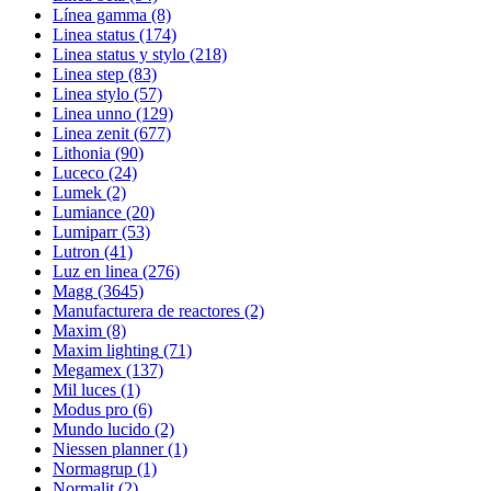
Línea gamma
(8)
Linea status
(174)
Linea status y stylo
(218)
Linea step
(83)
Linea stylo
(57)
Linea unno
(129)
Linea zenit
(677)
Lithonia
(90)
Luceco
(24)
Lumek
(2)
Lumiance
(20)
Lumiparr
(53)
Lutron
(41)
Luz en linea
(276)
Magg
(3645)
Manufacturera de reactores
(2)
Maxim
(8)
Maxim lighting
(71)
Megamex
(137)
Mil luces
(1)
Modus pro
(6)
Mundo lucido
(2)
Niessen planner
(1)
Normagrup
(1)
Normalit
(2)