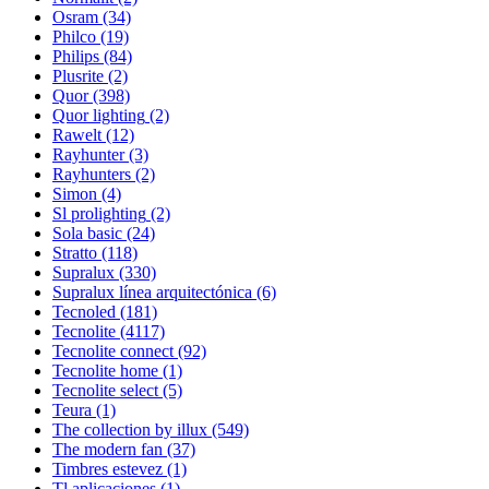
Osram
(34)
Philco
(19)
Philips
(84)
Plusrite
(2)
Quor
(398)
Quor lighting
(2)
Rawelt
(12)
Rayhunter
(3)
Rayhunters
(2)
Simon
(4)
Sl prolighting
(2)
Sola basic
(24)
Stratto
(118)
Supralux
(330)
Supralux línea arquitectónica
(6)
Tecnoled
(181)
Tecnolite
(4117)
Tecnolite connect
(92)
Tecnolite home
(1)
Tecnolite select
(5)
Teura
(1)
The collection by illux
(549)
The modern fan
(37)
Timbres estevez
(1)
Tl aplicaciones
(1)