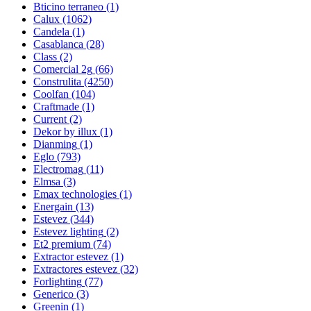
Bticino terraneo
(1)
Calux
(1062)
Candela
(1)
Casablanca
(28)
Class
(2)
Comercial 2g
(66)
Construlita
(4250)
Coolfan
(104)
Craftmade
(1)
Current
(2)
Dekor by illux
(1)
Dianming
(1)
Eglo
(793)
Electromag
(11)
Elmsa
(3)
Emax technologies
(1)
Energain
(13)
Estevez
(344)
Estevez lighting
(2)
Et2 premium
(74)
Extractor estevez
(1)
Extractores estevez
(32)
Forlighting
(77)
Generico
(3)
Greenin
(1)