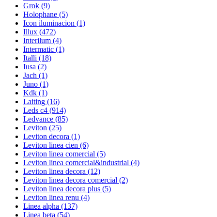
Grok
(9)
Holophane
(5)
Icon iluminacion
(1)
Illux
(472)
Interilum
(4)
Intermatic
(1)
Italli
(18)
Iusa
(2)
Jach
(1)
Juno
(1)
Kdk
(1)
Laiting
(16)
Leds c4
(914)
Ledvance
(85)
Leviton
(25)
Leviton decora
(1)
Leviton linea cien
(6)
Leviton linea comercial
(5)
Leviton linea comercial&industrial
(4)
Leviton linea decora
(12)
Leviton linea decora comercial
(2)
Leviton linea decora plus
(5)
Leviton linea renu
(4)
Linea alpha
(137)
Linea beta
(54)