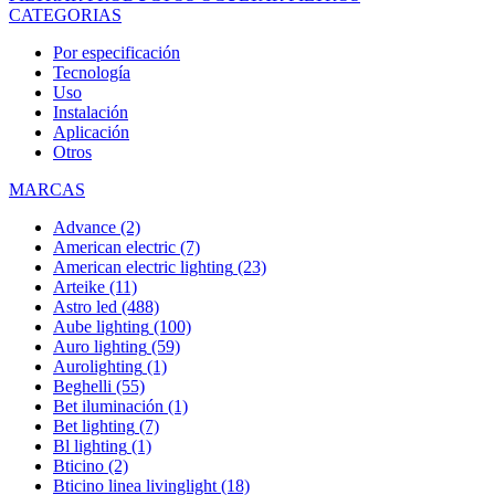
CATEGORIAS
Por especificación
Tecnología
Uso
Instalación
Aplicación
Otros
MARCAS
Advance
(2)
American electric
(7)
American electric lighting
(23)
Arteike
(11)
Astro led
(488)
Aube lighting
(100)
Auro lighting
(59)
Aurolighting
(1)
Beghelli
(55)
Bet iluminación
(1)
Bet lighting
(7)
Bl lighting
(1)
Bticino
(2)
Bticino linea livinglight
(18)