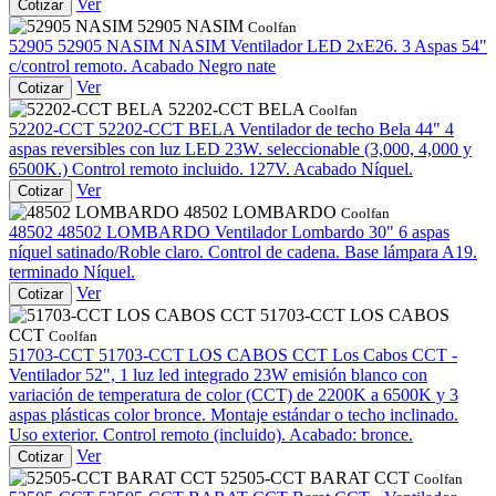
Ver
Cotizar
52905 NASIM
Coolfan
52905
52905 NASIM
NASIM Ventilador LED 2xE26. 3 Aspas 54"
c/control remoto. Acabado Negro nate
Ver
Cotizar
52202-CCT BELA
Coolfan
52202-CCT
52202-CCT BELA
Ventilador de techo Bela 44" 4
aspas reversibles con luz LED 23W. seleccionable (3,000, 4,000 y
6500K.) Control remoto incluido. 127V. Acabado Níquel.
Ver
Cotizar
48502 LOMBARDO
Coolfan
48502
48502 LOMBARDO
Ventilador Lombardo 30" 6 aspas
níquel satinado/Roble claro. Control de cadena. Base lámpara A19.
terminado Níquel.
Ver
Cotizar
51703-CCT LOS CABOS
CCT
Coolfan
51703-CCT
51703-CCT LOS CABOS CCT
Los Cabos CCT -
Ventilador 52", 1 luz led integrado 23W emisión blanco con
variación de temperatura de color (CCT) de 2200K a 6500K y 3
aspas plásticas color bronce. Montaje estándar o techo inclinado.
Uso exterior. Control remoto (incluido). Acabado: bronce.
Ver
Cotizar
52505-CCT BARAT CCT
Coolfan