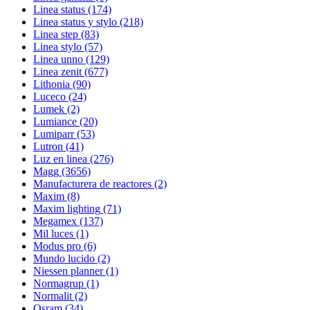
Linea status
(174)
Linea status y stylo
(218)
Linea step
(83)
Linea stylo
(57)
Linea unno
(129)
Linea zenit
(677)
Lithonia
(90)
Luceco
(24)
Lumek
(2)
Lumiance
(20)
Lumiparr
(53)
Lutron
(41)
Luz en linea
(276)
Magg
(3656)
Manufacturera de reactores
(2)
Maxim
(8)
Maxim lighting
(71)
Megamex
(137)
Mil luces
(1)
Modus pro
(6)
Mundo lucido
(2)
Niessen planner
(1)
Normagrup
(1)
Normalit
(2)
Osram
(34)