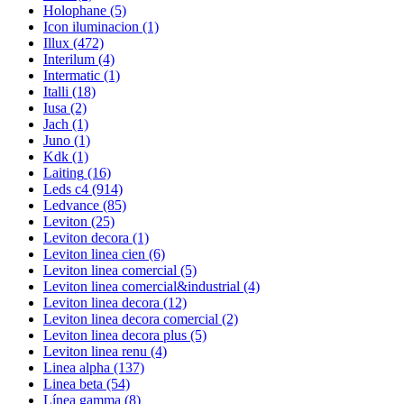
Holophane
(5)
Icon iluminacion
(1)
Illux
(472)
Interilum
(4)
Intermatic
(1)
Italli
(18)
Iusa
(2)
Jach
(1)
Juno
(1)
Kdk
(1)
Laiting
(16)
Leds c4
(914)
Ledvance
(85)
Leviton
(25)
Leviton decora
(1)
Leviton linea cien
(6)
Leviton linea comercial
(5)
Leviton linea comercial&industrial
(4)
Leviton linea decora
(12)
Leviton linea decora comercial
(2)
Leviton linea decora plus
(5)
Leviton linea renu
(4)
Linea alpha
(137)
Linea beta
(54)
Línea gamma
(8)