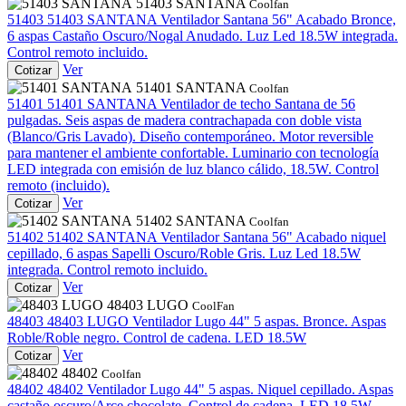
51403 SANTANA
Coolfan
51403
51403 SANTANA
Ventilador Santana 56" Acabado Bronce,
6 aspas Castaño Oscuro/Nogal Anudado. Luz Led 18.5W integrada.
Control remoto incluido.
Ver
Cotizar
51401 SANTANA
Coolfan
51401
51401 SANTANA
Ventilador de techo Santana de 56
pulgadas. Seis aspas de madera contrachapada con doble vista
(Blanco/Gris Lavado). Diseño contemporáneo. Motor reversible
para mantener el ambiente confortable. Luminario con tecnología
LED integrada con emisión de luz blanco cálido, 18.5W. Control
remoto (incluido).
Ver
Cotizar
51402 SANTANA
Coolfan
51402
51402 SANTANA
Ventilador Santana 56" Acabado niquel
cepillado, 6 aspas Sapelli Oscuro/Roble Gris. Luz Led 18.5W
integrada. Control remoto incluido.
Ver
Cotizar
48403 LUGO
CoolFan
48403
48403 LUGO
Ventilador Lugo 44" 5 aspas. Bronce. Aspas
Roble/Roble negro. Control de cadena. LED 18.5W
Ver
Cotizar
48402
Coolfan
48402
48402
Ventilador Lugo 44" 5 aspas. Niquel cepillado. Aspas
castaño oscuro/Arce chocolate. Control de cadena. LED 18.5W