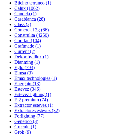
Bticino terraneo
(1)
Calux
(1062)
Candela
(1)
Casablanca
(28)
Class
(2)
Comercial 2g
(66)
Construlita
(4250)
Coolfan
(104)
Craftmade
(1)
Current
(2)
Dekor by illux
(1)
Dianming
(1)
Eglo
(793)
Elmsa
(3)
Emax technologies
(1)
Energain
(13)
Estevez
(346)
Estevez lighting
(1)
Et2 premium
(74)
Extractor estevez
(1)
Extractores estevez
(32)
Forlighting
(77)
Generico
(3)
Greenin
(1)
Grok
(9)