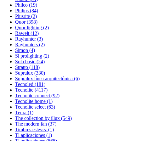
Philco
(19)
Philips
(84)
Plusrite
(2)
Quor
(398)
Quor lighting
(2)
Rawelt
(12)
Rayhunter
(3)
Rayhunters
(2)
Simon
(4)
Sl prolighting
(2)
Sola basic
(24)
Stratto
(118)
Supralux
(330)
Supralux línea arquitectónica
(6)
Tecnoled
(181)
Tecnolite
(4117)
Tecnolite connect
(92)
Tecnolite home
(1)
Tecnolite select
(63)
Teura
(1)
The collection by illux
(549)
The modern fan
(37)
Timbres estevez
(1)
Tl aplicaciones
(1)
Tl aplicaciones
(565)