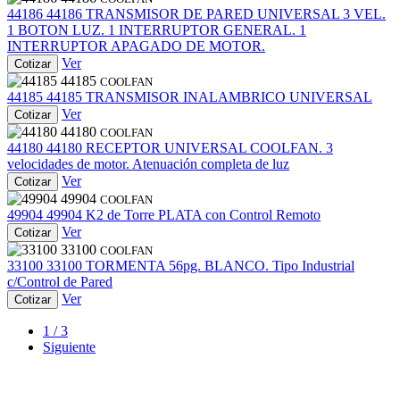
44186
44186
TRANSMISOR DE PARED UNIVERSAL 3 VEL.
1 BOTON LUZ. 1 INTERRUPTOR GENERAL. 1
INTERRUPTOR APAGADO DE MOTOR.
Ver
Cotizar
44185
COOLFAN
44185
44185
TRANSMISOR INALAMBRICO UNIVERSAL
Ver
Cotizar
44180
COOLFAN
44180
44180
RECEPTOR UNIVERSAL COOLFAN. 3
velocidades de motor. Atenuación completa de luz
Ver
Cotizar
49904
COOLFAN
49904
49904
K2 de Torre PLATA con Control Remoto
Ver
Cotizar
33100
COOLFAN
33100
33100
TORMENTA 56pg. BLANCO. Tipo Industrial
c/Control de Pared
Ver
Cotizar
1 / 3
Siguiente