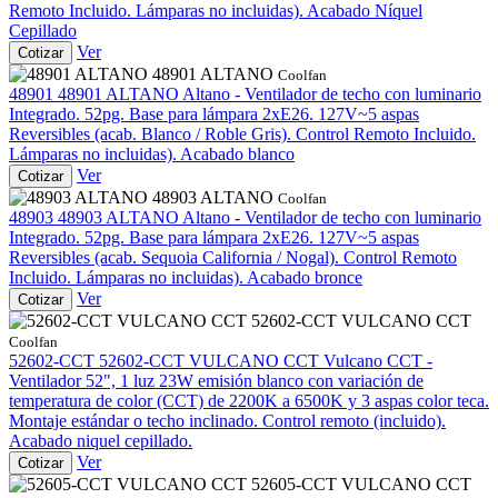
Remoto Incluido. Lámparas no incluidas). Acabado Níquel
Cepillado
Ver
Cotizar
48901 ALTANO
Coolfan
48901
48901 ALTANO
Altano - Ventilador de techo con luminario
Integrado. 52pg. Base para lámpara 2xE26. 127V~5 aspas
Reversibles (acab. Blanco / Roble Gris). Control Remoto Incluido.
Lámparas no incluidas). Acabado blanco
Ver
Cotizar
48903 ALTANO
Coolfan
48903
48903 ALTANO
Altano - Ventilador de techo con luminario
Integrado. 52pg. Base para lámpara 2xE26. 127V~5 aspas
Reversibles (acab. Sequoia California / Nogal). Control Remoto
Incluido. Lámparas no incluidas). Acabado bronce
Ver
Cotizar
52602-CCT VULCANO CCT
Coolfan
52602-CCT
52602-CCT VULCANO CCT
Vulcano CCT -
Ventilador 52", 1 luz 23W emisión blanco con variación de
temperatura de color (CCT) de 2200K a 6500K y 3 aspas color teca.
Montaje estándar o techo inclinado. Control remoto (incluido).
Acabado niquel cepillado.
Ver
Cotizar
52605-CCT VULCANO CCT