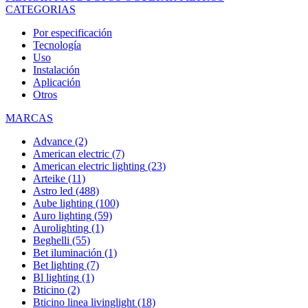
CATEGORIAS
Por especificación
Tecnología
Uso
Instalación
Aplicación
Otros
MARCAS
Advance
(2)
American electric
(7)
American electric lighting
(23)
Arteike
(11)
Astro led
(488)
Aube lighting
(100)
Auro lighting
(59)
Aurolighting
(1)
Beghelli
(55)
Bet iluminación
(1)
Bet lighting
(7)
Bl lighting
(1)
Bticino
(2)
Bticino linea livinglight
(18)