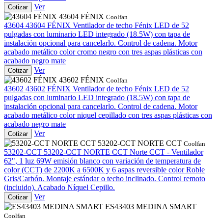
Ver
Cotizar
43604 FÉNIX
Coolfan
43604
43604 FÉNIX
Ventilador de techo Fénix LED de 52
pulgadas con luminario LED integrado (18.5W) con tapa de
instalación opcional para cancelarlo. Control de cadena. Motor
acabado metálico color cromo negro con tres aspas plásticas con
acabado negro mate
Ver
Cotizar
43602 FÉNIX
Coolfan
43602
43602 FÉNIX
Ventilador de techo Fénix LED de 52
pulgadas con luminario LED integrado (18.5W) con tapa de
instalación opcional para cancelarlo. Control de cadena. Motor
acabado metálico color niquel cepillado con tres aspas plásticas con
acabado negro mate
Ver
Cotizar
53202-CCT NORTE CCT
Coolfan
53202-CCT
53202-CCT NORTE CCT
Norte CCT - Ventilador
62", 1 luz 69W emisión blanco con variación de temperatura de
color (CCT) de 2200K a 6500K y 6 aspas reversible color Roble
Gris/Carbón. Montaje estándar o techo inclinado. Control remoto
(incluido). Acabado Níquel Cepillo.
Ver
Cotizar
ES43403 MEDINA SMART
Coolfan