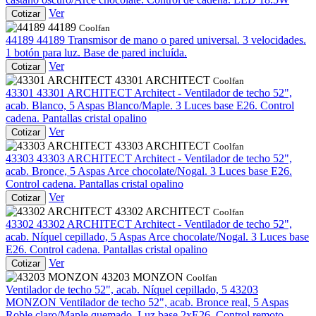
Ver
Cotizar
44189
Coolfan
44189
44189
Transmisor de mano o pared universal. 3 velocidades.
1 botón para luz. Base de pared incluída.
Ver
Cotizar
43301 ARCHITECT
Coolfan
43301
43301 ARCHITECT
Architect - Ventilador de techo 52",
acab. Blanco, 5 Aspas Blanco/Maple. 3 Luces base E26. Control
cadena. Pantallas cristal opalino
Ver
Cotizar
43303 ARCHITECT
Coolfan
43303
43303 ARCHITECT
Architect - Ventilador de techo 52",
acab. Bronce, 5 Aspas Arce chocolate/Nogal. 3 Luces base E26.
Control cadena. Pantallas cristal opalino
Ver
Cotizar
43302 ARCHITECT
Coolfan
43302
43302 ARCHITECT
Architect - Ventilador de techo 52",
acab. Níquel cepillado, 5 Aspas Arce chocolate/Nogal. 3 Luces base
E26. Control cadena. Pantallas cristal opalino
Ver
Cotizar
43203 MONZON
Coolfan
Ventilador de techo 52", acab. Níquel cepillado, 5
43203
MONZON
Ventilador de techo 52", acab. Bronce real, 5 Aspas
Roble claro/Maple quemado. Luz base 2xE26. Control remoto