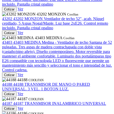
incluido. Pantalla cristal opalino
Ver
Cotizar
43202 MONZON
Coolfan
43202
43202 MONZON
Ventilador de techo 52", acab. Níquel
cepillado, 5 Aspas Nogal/Maple. Luz base 2xE26. Control remoto
incluido. Pantalla cristal opalino
Ver
Cotizar
43403 MEDINA
Coolfan
43403
43403 MEDINA
Medina - Ventilador de techo Santana de 52
pulgadas. Tres aspas de madera contrachapada con doble vista
(castaño/pino añejo). Diseño contemporáneo. Motor reversible para
mantener el ambiente confortable. Luminario dos portalámparas tipo
E26 compatible con tecnología LED o fluorescente que permite un
mantenimiento más sencillo y seleccionar el tono e intensidad de luz.
Control cadena.
Ver
Cotizar
44188
COOLFAN
44188
44188
TRANSMISOR DE MANO O PARED
UNIVERSAL. 3 VEL. 1 BOTON LUZ.
Ver
Cotizar
44187
COOLFAN
44187
44187
TRANSMISOR INALAMBRICO UNIVERSAL
Ver
Cotizar
44186
COOLFAN