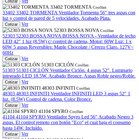
Ver
Cotizar
33402 TORMENTA
Coolfan
33402
33402 TORMENTA
Ventilador Tormenta 56" tres aspas con
luz y control de pared de 5 velocidades. Acabado Plata.
Ver
Cotizar
52303 BOSSA NOVA
Coolfan
52303
52303 BOSSA NOVA
BOSSA NOVA - Ventilador de techo
LED 42" 1 luz (8.5W) c/ control de cadena, Motor: 60W Luz: 1 x
60W 5 aspas Reversibles: Maple Chocolate / Cerezo Claro. 127V~
60Hz
Ver
Cotizar
51303 CICLÓN
Coolfan
51303
51303 CICLÓN
Ventilador Ciclón. 4 aspas 52". Luminario
integrado LED 18.5W. Acabado Bronce. Aspas Roble negro/Roble.
Ver
Cotizar
48303 INFINITI
Coolfan
48303
48303 INFINITI
Ventilador INFINITI LED 3 aspas 52" 1
luz. (8.5W) Control de cadena. Color Bronce.
Ver
Cotizar
41104 SPYRO
Coolfan
41104
41104 SPYRO
Ventilador Spyro Led 56" Acabado Negro 3
aspas. El control remoto con botón "Eco" el cual baja el consumo
hasta 14W. Incluído.
Ver
Cotizar