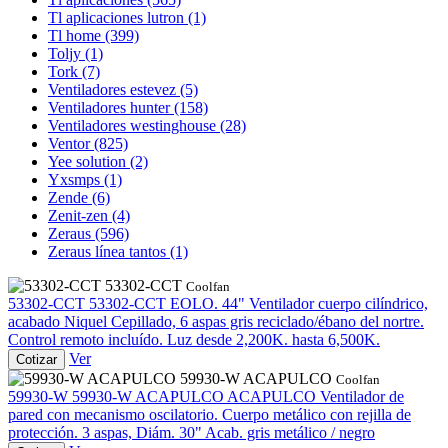
Tl aplicaciones lutron
(1)
Tl home
(399)
Toljy
(1)
Tork
(7)
Ventiladores estevez
(5)
Ventiladores hunter
(158)
Ventiladores westinghouse
(28)
Ventor
(825)
Yee solution
(2)
Yxsmps
(1)
Zende
(6)
Zenit-zen
(4)
Zeraus
(596)
Zeraus línea tantos
(1)
53302-CCT
Coolfan
53302-CCT
53302-CCT
EOLO. 44" Ventilador cuerpo cilíndrico,
acabado Niquel Cepillado, 6 aspas gris reciclado/ébano del nortre.
Control remoto incluído. Luz desde 2,200K. hasta 6,500K.
Ver
Cotizar
59930-W ACAPULCO
Coolfan
59930-W
59930-W ACAPULCO
ACAPULCO Ventilador de
pared con mecanismo oscilatorio. Cuerpo metálico con rejilla de
protección. 3 aspas, Diám. 30" Acab. gris metálico / negro