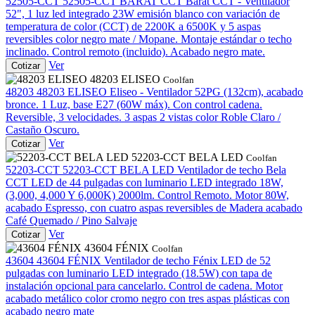
52505-CCT
52505-CCT BARAT CCT
Barat CCT - Ventilador
52", 1 luz led integrado 23W emisión blanco con variación de
temperatura de color (CCT) de 2200K a 6500K y 5 aspas
reversibles color negro mate / Mopane. Montaje estándar o techo
inclinado. Control remoto (incluido). Acabado negro mate.
Ver
Cotizar
48203 ELISEO
Coolfan
48203
48203 ELISEO
Eliseo - Ventilador 52PG (132cm), acabado
bronce. 1 Luz, base E27 (60W máx). Con control cadena.
Reversible, 3 velocidades. 3 aspas 2 vistas color Roble Claro /
Castaño Oscuro.
Ver
Cotizar
52203-CCT BELA LED
Coolfan
52203-CCT
52203-CCT BELA LED
Ventilador de techo Bela
CCT LED de 44 pulgadas con luminario LED integrado 18W,
(3,000, 4,000 Y 6,000K) 2000lm. Control Remoto. Motor 80W,
acabado Espresso, con cuatro aspas reversibles de Madera acabado
Café Quemado / Pino Salvaje
Ver
Cotizar
43604 FÉNIX
Coolfan
43604
43604 FÉNIX
Ventilador de techo Fénix LED de 52
pulgadas con luminario LED integrado (18.5W) con tapa de
instalación opcional para cancelarlo. Control de cadena. Motor
acabado metálico color cromo negro con tres aspas plásticas con
acabado negro mate