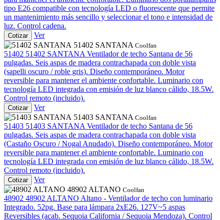
tipo E26 compatible con tecnología LED o fluorescente que permite
un mantenimiento más sencillo y seleccionar el tono e intensidad de
luz. Control cadena.
Ver
Cotizar
51402 SANTANA
Coolfan
51402
51402 SANTANA
Ventilador de techo Santana de 56
pulgadas. Seis aspas de madera contrachapada con doble vista
(sapelli oscuro / roble gris). Diseño contemporáneo. Motor
reversible para mantener el ambiente confortable. Luminario con
tecnología LED integrada con emisión de luz blanco cálido, 18.5W.
Control remoto (incluido).
Ver
Cotizar
51403 SANTANA
Coolfan
51403
51403 SANTANA
Ventilador de techo Santana de 56
pulgadas. Seis aspas de madera contrachapada con doble vista
(Castaño Oscuro / Nogal Anudado). Diseño contemporáneo. Motor
reversible para mantener el ambiente confortable. Luminario con
tecnología LED integrada con emisión de luz blanco cálido, 18.5W.
Control remoto (incluido).
Ver
Cotizar
48902 ALTANO
Coolfan
48902
48902 ALTANO
Altano - Ventilador de techo con luminario
Integrado. 52pg. Base para lámpara 2xE26. 127V~5 aspas
Reversibles (acab. Sequoia California / Sequoia Mendoza). Control