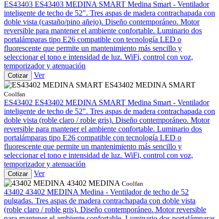
ES43403
ES43403 MEDINA SMART
Medina Smart - Ventilador
inteligente de techo de 52". Tres aspas de madera contrachapada con
doble vista (castaño/pino añejo). Diseño contemporáneo. Motor
reversible para mantener el ambiente confortable. Luminario dos
portalámparas tipo E26 compatible con tecnología LED o
fluorescente que permite un mantenimiento más sencillo y
seleccionar el tono e intensidad de luz. WiFi, control con voz,
temporizador y atenuación
Ver
Cotizar
ES43402 MEDINA SMART
Coolfan
ES43402
ES43402 MEDINA SMART
Medina Smart - Ventilador
inteligente de techo de 52". Tres aspas de madera contrachapada con
doble vista (roble claro / roble gris). Diseño contemporáneo. Motor
reversible para mantener el ambiente confortable. Luminario dos
portalámparas tipo E26 compatible con tecnología LED o
fluorescente que permite un mantenimiento más sencillo y
seleccionar el tono e intensidad de luz. WiFi, control con voz,
temporizador y atenuación
Ver
Cotizar
43402 MEDINA
Coolfan
43402
43402 MEDINA
Medina - Ventilador de techo de 52
pulgadas. Tres aspas de madera contrachapada con doble vista
(roble claro / roble gris). Diseño contemporáneo. Motor reversible
para mantener el ambiente confortable. Luminario dos portalámparas