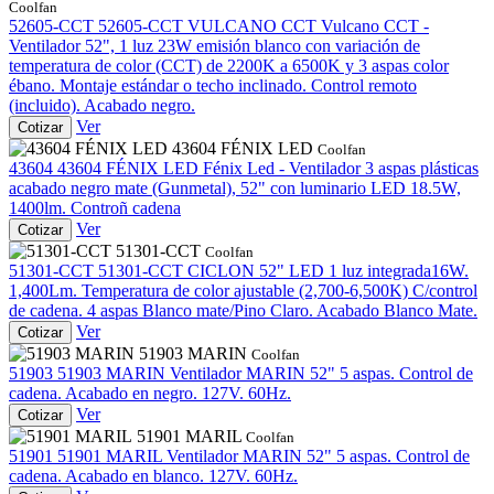
Coolfan
52605-CCT
52605-CCT VULCANO CCT
Vulcano CCT -
Ventilador 52", 1 luz 23W emisión blanco con variación de
temperatura de color (CCT) de 2200K a 6500K y 3 aspas color
ébano. Montaje estándar o techo inclinado. Control remoto
(incluido). Acabado negro.
Ver
Cotizar
43604 FÉNIX LED
Coolfan
43604
43604 FÉNIX LED
Fénix Led - Ventilador 3 aspas plásticas
acabado negro mate (Gunmetal), 52" con luminario LED 18.5W,
1400lm. Controñ cadena
Ver
Cotizar
51301-CCT
Coolfan
51301-CCT
51301-CCT
CICLON 52" LED 1 luz integrada16W.
1,400Lm. Temperatura de color ajustable (2,700-6,500K) C/control
de cadena. 4 aspas Blanco mate/Pino Claro. Acabado Blanco Mate.
Ver
Cotizar
51903 MARIN
Coolfan
51903
51903 MARIN
Ventilador MARIN 52" 5 aspas. Control de
cadena. Acabado en negro. 127V. 60Hz.
Ver
Cotizar
51901 MARIL
Coolfan
51901
51901 MARIL
Ventilador MARIN 52" 5 aspas. Control de
cadena. Acabado en blanco. 127V. 60Hz.