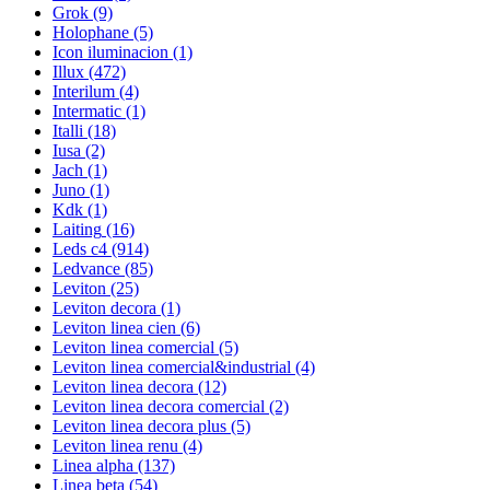
Grok
(9)
Holophane
(5)
Icon iluminacion
(1)
Illux
(472)
Interilum
(4)
Intermatic
(1)
Italli
(18)
Iusa
(2)
Jach
(1)
Juno
(1)
Kdk
(1)
Laiting
(16)
Leds c4
(914)
Ledvance
(85)
Leviton
(25)
Leviton decora
(1)
Leviton linea cien
(6)
Leviton linea comercial
(5)
Leviton linea comercial&industrial
(4)
Leviton linea decora
(12)
Leviton linea decora comercial
(2)
Leviton linea decora plus
(5)
Leviton linea renu
(4)
Linea alpha
(137)
Linea beta
(54)