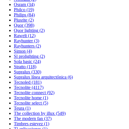
Osram
(34)
Philco
(19)
Philips
(84)
Plusrite
(2)
Quor
(398)
Quor lighting
(2)
Rawelt
(12)
Rayhunter
(3)
Rayhunters
(2)
Simon
(4)
Sl prolighting
(2)
Sola basic
(24)
Stratto
(118)
Supralux
(330)
Supralux línea arquitectónica
(6)
Tecnoled
(181)
Tecnolite
(4117)
Tecnolite connect
(92)
Tecnolite home
(1)
Tecnolite select
(5)
Teura
(1)
The collection by illux
(549)
The modern fan
(37)
Timbres estevez
(1)
Tl aplicaciones
(1)