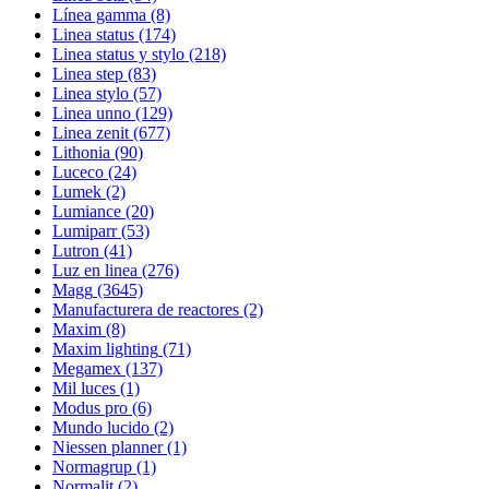
Línea gamma
(8)
Linea status
(174)
Linea status y stylo
(218)
Linea step
(83)
Linea stylo
(57)
Linea unno
(129)
Linea zenit
(677)
Lithonia
(90)
Luceco
(24)
Lumek
(2)
Lumiance
(20)
Lumiparr
(53)
Lutron
(41)
Luz en linea
(276)
Magg
(3645)
Manufacturera de reactores
(2)
Maxim
(8)
Maxim lighting
(71)
Megamex
(137)
Mil luces
(1)
Modus pro
(6)
Mundo lucido
(2)
Niessen planner
(1)
Normagrup
(1)
Normalit
(2)