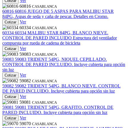
Ver
Cotizar
60816
CASABLANCA
60816
60816
JUEGO DE 5 ASPAS PARA MALIBU STAR
84PG, Aspas de seda y caña de pescar. Detalles en Cromo.
Ver
Cotizar
60334
CASABLANCA
60334
60334
MALIBU STAR 84PG, BLANCO NIEVE.
CONTROL DE PARED INCLUIDO Estructura del ventilador
compuesta por rueda de cadena de bicicleta
Ver
Cotizar
59083
CASABLANCA
59083
59083
TRIDENT 54PG, NIQUEL CEPILLADO.
CONTROL DE PARED INCLUIDO. Incluye cubierta para opción
sin luz
Ver
Cotizar
59082
CASABLANCA
59082
59082
TRIDENT 54PG, BLANCO NIEVE. CONTROL
DE PARED INCLUIDO. Incluye cubierta para opción sin luz
Ver
Cotizar
59081
CASABLANCA
59081
59081
TRIDENT 54PG, GRAFITO. CONTROL DE
PARED INCLUIDO. Incluye cubierta para opción sin luz
Ver
Cotizar
59070
CASABLANCA