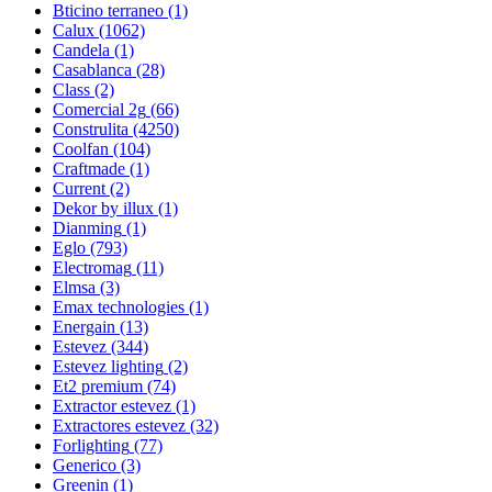
Bticino terraneo
(1)
Calux
(1062)
Candela
(1)
Casablanca
(28)
Class
(2)
Comercial 2g
(66)
Construlita
(4250)
Coolfan
(104)
Craftmade
(1)
Current
(2)
Dekor by illux
(1)
Dianming
(1)
Eglo
(793)
Electromag
(11)
Elmsa
(3)
Emax technologies
(1)
Energain
(13)
Estevez
(344)
Estevez lighting
(2)
Et2 premium
(74)
Extractor estevez
(1)
Extractores estevez
(32)
Forlighting
(77)
Generico
(3)
Greenin
(1)