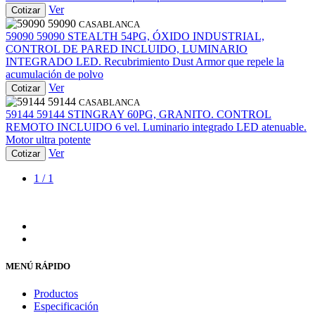
Ver
Cotizar
59090
CASABLANCA
59090
59090
STEALTH 54PG, ÓXIDO INDUSTRIAL,
CONTROL DE PARED INCLUIDO, LUMINARIO
INTEGRADO LED. Recubrimiento Dust Armor que repele la
acumulación de polvo
Ver
Cotizar
59144
CASABLANCA
59144
59144
STINGRAY 60PG, GRANITO. CONTROL
REMOTO INCLUIDO 6 vel. Luminario integrado LED atenuable.
Motor ultra potente
Ver
Cotizar
1 / 1
MENÚ RÁPIDO
Productos
Especificación