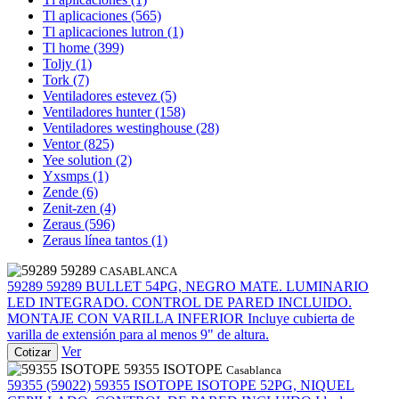
Tl aplicaciones
(565)
Tl aplicaciones lutron
(1)
Tl home
(399)
Toljy
(1)
Tork
(7)
Ventiladores estevez
(5)
Ventiladores hunter
(158)
Ventiladores westinghouse
(28)
Ventor
(825)
Yee solution
(2)
Yxsmps
(1)
Zende
(6)
Zenit-zen
(4)
Zeraus
(596)
Zeraus línea tantos
(1)
59289
CASABLANCA
59289
59289
BULLET 54PG, NEGRO MATE. LUMINARIO
LED INTEGRADO. CONTROL DE PARED INCLUIDO.
MONTAJE CON VARILLA INFERIOR Incluye cubierta de
varilla de extensión para al menos 9" de altura.
Ver
Cotizar
59355 ISOTOPE
Casablanca
59355 (59022)
59355 ISOTOPE
ISOTOPE 52PG, NIQUEL