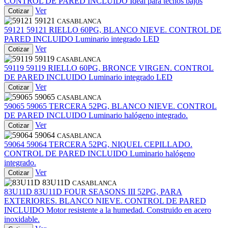
CONTROL DE PARED INCLUIDO Ideal para techos bajos
Ver
Cotizar
59121
CASABLANCA
59121
59121
RIELLO 60PG, BLANCO NIEVE. CONTROL DE
PARED INCLUIDO Luminario integrado LED
Ver
Cotizar
59119
CASABLANCA
59119
59119
RIELLO 60PG, BRONCE VIRGEN. CONTROL
DE PARED INCLUIDO Luminario integrado LED
Ver
Cotizar
59065
CASABLANCA
59065
59065
TERCERA 52PG, BLANCO NIEVE. CONTROL
DE PARED INCLUIDO Luminario halógeno integrado.
Ver
Cotizar
59064
CASABLANCA
59064
59064
TERCERA 52PG, NIQUEL CEPILLADO.
CONTROL DE PARED INCLUIDO Luminario halógeno
integrado.
Ver
Cotizar
83U11D
CASABLANCA
83U11D
83U11D
FOUR SEASONS III 52PG, PARA
EXTERIORES. BLANCO NIEVE. CONTROL DE PARED
INCLUIDO Motor resistente a la humedad. Construido en acero
inoxidable.