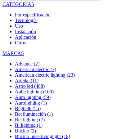
CATEGORIAS
Por especificación
Tecnología
Uso
Instalación
Aplicación
Otros
MARCAS
Advance
(2)
American electric
(7)
American electric lighting
(23)
Arteike
(11)
Astro led
(488)
Aube lighting
(100)
Auro lighting
(59)
Aurolighting
(1)
Beghelli
(55)
Bet iluminación
(1)
Bet lighting
(7)
Bl lighting
(1)
Bticino
(2)
Bticino linea livinglight
(18)