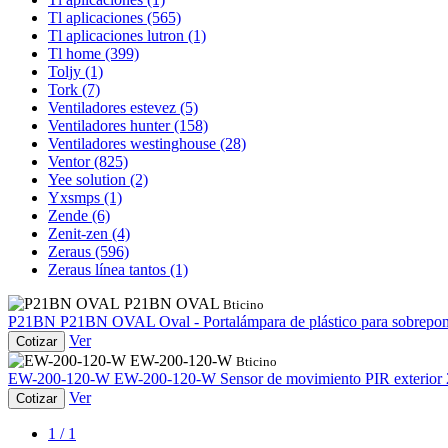
Tl aplicaciones
(565)
Tl aplicaciones lutron
(1)
Tl home
(399)
Toljy
(1)
Tork
(7)
Ventiladores estevez
(5)
Ventiladores hunter
(158)
Ventiladores westinghouse
(28)
Ventor
(825)
Yee solution
(2)
Yxsmps
(1)
Zende
(6)
Zenit-zen
(4)
Zeraus
(596)
Zeraus línea tantos
(1)
P21BN OVAL
Bticino
P21BN
P21BN OVAL
Oval - Portalámpara de plástico para sobrepon
Ver
Cotizar
EW-200-120-W
Bticino
EW-200-120-W
EW-200-120-W
Sensor de movimiento PIR exterior
Ver
Cotizar
1 / 1