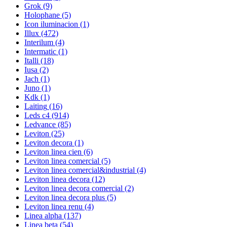
Grok
(9)
Holophane
(5)
Icon iluminacion
(1)
Illux
(472)
Interilum
(4)
Intermatic
(1)
Italli
(18)
Iusa
(2)
Jach
(1)
Juno
(1)
Kdk
(1)
Laiting
(16)
Leds c4
(914)
Ledvance
(85)
Leviton
(25)
Leviton decora
(1)
Leviton linea cien
(6)
Leviton linea comercial
(5)
Leviton linea comercial&industrial
(4)
Leviton linea decora
(12)
Leviton linea decora comercial
(2)
Leviton linea decora plus
(5)
Leviton linea renu
(4)
Linea alpha
(137)
Linea beta
(54)