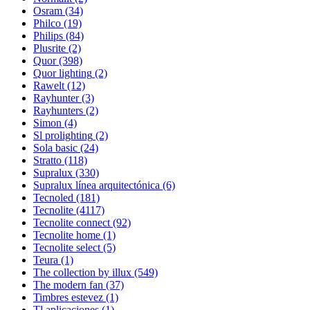
Osram
(34)
Philco
(19)
Philips
(84)
Plusrite
(2)
Quor
(398)
Quor lighting
(2)
Rawelt
(12)
Rayhunter
(3)
Rayhunters
(2)
Simon
(4)
Sl prolighting
(2)
Sola basic
(24)
Stratto
(118)
Supralux
(330)
Supralux línea arquitectónica
(6)
Tecnoled
(181)
Tecnolite
(4117)
Tecnolite connect
(92)
Tecnolite home
(1)
Tecnolite select
(5)
Teura
(1)
The collection by illux
(549)
The modern fan
(37)
Timbres estevez
(1)
Tl aplicaciones
(1)