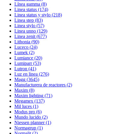
Línea gamma
(8)
Linea status
(174)
Linea status y stylo
(218)
Linea step
(83)
Linea stylo
(57)
Linea unno
(129)
Linea zenit
(677)
Lithonia
(90)
Luceco
(24)
Lumek
(2)
Lumiance
(20)
Lumiparr
(53)
Lutron
(41)
Luz en linea
(276)
Magg
(3645)
Manufacturera de reactores
(2)
Maxim
(8)
Maxim lighting
(71)
Megamex
(137)
Mil luces
(1)
Modus pro
(6)
Mundo lucido
(2)
Niessen planner
(1)
Normagrup
(1)
Normalit
(2)