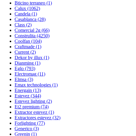
Bticino terraneo
(1)
Calux
(1062)
Candela
(1)
Casablanca
(28)
Class
(2)
Comercial 2g
(66)
Construlita
(4250)
Coolfan
(104)
Craftmade
(1)
Current
(2)
Dekor by illux
(1)
Dianming
(1)
Eglo
(793)
Electromag
(11)
Elmsa
(3)
Emax technologies
(1)
Energain
(13)
Estevez
(344)
Estevez lighting
(2)
Et2 premium
(74)
Extractor estevez
(1)
Extractores estevez
(32)
Forlighting
(77)
Generico
(3)
Greenin
(1)