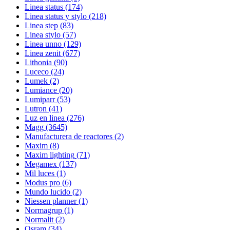
Linea status
(174)
Linea status y stylo
(218)
Linea step
(83)
Linea stylo
(57)
Linea unno
(129)
Linea zenit
(677)
Lithonia
(90)
Luceco
(24)
Lumek
(2)
Lumiance
(20)
Lumiparr
(53)
Lutron
(41)
Luz en linea
(276)
Magg
(3645)
Manufacturera de reactores
(2)
Maxim
(8)
Maxim lighting
(71)
Megamex
(137)
Mil luces
(1)
Modus pro
(6)
Mundo lucido
(2)
Niessen planner
(1)
Normagrup
(1)
Normalit
(2)
Osram
(34)