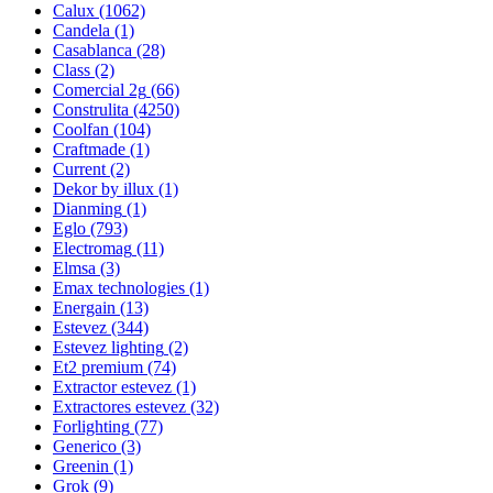
Calux
(1062)
Candela
(1)
Casablanca
(28)
Class
(2)
Comercial 2g
(66)
Construlita
(4250)
Coolfan
(104)
Craftmade
(1)
Current
(2)
Dekor by illux
(1)
Dianming
(1)
Eglo
(793)
Electromag
(11)
Elmsa
(3)
Emax technologies
(1)
Energain
(13)
Estevez
(344)
Estevez lighting
(2)
Et2 premium
(74)
Extractor estevez
(1)
Extractores estevez
(32)
Forlighting
(77)
Generico
(3)
Greenin
(1)
Grok
(9)