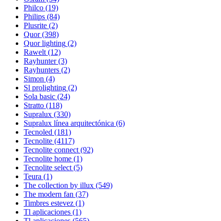
Philco
(19)
Philips
(84)
Plusrite
(2)
Quor
(398)
Quor lighting
(2)
Rawelt
(12)
Rayhunter
(3)
Rayhunters
(2)
Simon
(4)
Sl prolighting
(2)
Sola basic
(24)
Stratto
(118)
Supralux
(330)
Supralux línea arquitectónica
(6)
Tecnoled
(181)
Tecnolite
(4117)
Tecnolite connect
(92)
Tecnolite home
(1)
Tecnolite select
(5)
Teura
(1)
The collection by illux
(549)
The modern fan
(37)
Timbres estevez
(1)
Tl aplicaciones
(1)
Tl aplicaciones
(565)