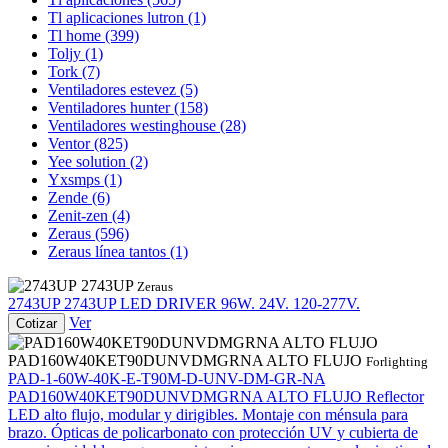
Tl aplicaciones lutron
(1)
Tl home
(399)
Toljy
(1)
Tork
(7)
Ventiladores estevez
(5)
Ventiladores hunter
(158)
Ventiladores westinghouse
(28)
Ventor
(825)
Yee solution
(2)
Yxsmps
(1)
Zende
(6)
Zenit-zen
(4)
Zeraus
(596)
Zeraus línea tantos
(1)
2743UP
Zeraus
2743UP
2743UP
LED DRIVER 96W. 24V. 120-277V.
Ver
Cotizar
PAD160W40KET90DUNVDMGRNA ALTO FLUJO
Forlighting
PAD-1-60W-40K-E-T90M-D-UNV-DM-GR-NA
PAD160W40KET90DUNVDMGRNA ALTO FLUJO
Reflector
LED alto flujo, modular y dirigibles. Montaje con ménsula para
brazo. Ópticas de policarbonato con protección UV y cubierta de