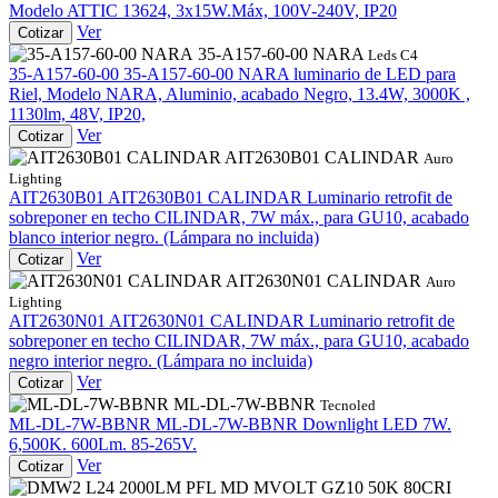
Modelo ATTIC 13624, 3x15W.Máx, 100V-240V, IP20
Ver
Cotizar
35-A157-60-00 NARA
Leds C4
35-A157-60-00
35-A157-60-00 NARA
luminario de LED para
Riel, Modelo NARA, Aluminio, acabado Negro, 13.4W, 3000K ,
1130lm, 48V, IP20,
Ver
Cotizar
AIT2630B01 CALINDAR
Auro
Lighting
AIT2630B01
AIT2630B01 CALINDAR
Luminario retrofit de
sobreponer en techo CILINDAR, 7W máx., para GU10, acabado
blanco interior negro. (Lámpara no incluida)
Ver
Cotizar
AIT2630N01 CALINDAR
Auro
Lighting
AIT2630N01
AIT2630N01 CALINDAR
Luminario retrofit de
sobreponer en techo CILINDAR, 7W máx., para GU10, acabado
negro interior negro. (Lámpara no incluida)
Ver
Cotizar
ML-DL-7W-BBNR
Tecnoled
ML-DL-7W-BBNR
ML-DL-7W-BBNR
Downlight LED 7W.
6,500K. 600Lm. 85-265V.
Ver
Cotizar