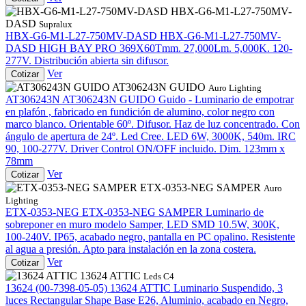
HBX-G6-M1-L27-750MV-
DASD
Supralux
HBX-G6-M1-L27-750MV-DASD
HBX-G6-M1-L27-750MV-
DASD
HIGH BAY PRO 369X60Tmm. 27,000Lm. 5,000K. 120-
277V. Distribución abierta sin difusor.
Ver
Cotizar
AT306243N GUIDO
Auro Lighting
AT306243N
AT306243N GUIDO
Guido - Luminario de empotrar
en plafón , fabricado en fundición de alumino, color negro con
marco blanco. Orientable 60º. Difusor. Haz de luz concentrado. Con
ángulo de apertura de 24º. Led Cree. LED 6W, 3000K, 540m. IRC
90, 100-277V. Driver Control ON/OFF incluido. Dim. 123mm x
78mm
Ver
Cotizar
ETX-0353-NEG SAMPER
Auro
Lighting
ETX-0353-NEG
ETX-0353-NEG SAMPER
Luminario de
sobreponer en muro modelo Samper, LED SMD 10.5W, 300K,
100-240V. IP65, acabado negro, pantalla en PC opalino. Resistente
al agua a presión. Apto para instalación en la zona costera.
Ver
Cotizar
13624 ATTIC
Leds C4
13624 (00-7398-05-05)
13624 ATTIC
Luminario Suspendido, 3
luces Rectangular Shape Base E26, Aluminio, acabado en Negro,