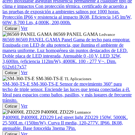
acero inoxidable aseguran resistencia permanente a cualquier tipo de
clima e impactos Con protección térmica. certificado de acuerdo a
las pruebas de exposición a ambientes salinos por 1000 horas.
Protección IP66 y resistencia al impacto IK08, Eficiencia 145 lm/W,
60W, 8,700 Lm, 4,000K, 200,000h.
Ver
Cotizar
86569 PANEL GAMA
Ledvance
86569
86569 PANEL GAMA
Panel Gama de techo para empotrar.
Equipada con LED de alta potencia, que ilumina el ambiente de
manera uniforme. Luz homogénea sin puntos destacados de LED.
Doble placa de LED integrada, Atenuable 0 -10 V, LED 32W,
3,600lm. (eficiencia 112lm/W), 4000K. 100 - 277 V~. Dim.
612x617x57
Ver
Cotizar
SM-360-TS-E
TL Aplicaciones
SM-360-TS-E
SM-360-TS-E
Sensor de movimiento 360° para
techo de triple sensor. Enciende las luces que tenga conectadas a él.
Ideal para espacios como baños, pasillos, y más lugares de frecuente
tránsito.
Ver
Cotizar
P40090L ZD229
Lumiance
P40090L
P40090L ZD229
Led street light ZD229 150W. 5000K.
25,500Lm. (150lm/W), Curva II media, 120-277V. IP66. IK08,
atenuable. Base fotocelda 3nema 7Pin.
Ver
Cotizar