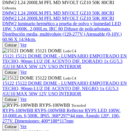
DMW2 L24 2000LM PFL MD MVOLT GZ10 50K 80CRI
Lithonia
DMW2 L24 2000LM PFL MD MVOLT GZ10 50K 80CRI
DMW2 L24 2000LM PFL MD MVOLT GZ10 50K 80CRI
DMW2 luminario hermético a prueba de polvo y humedad LED
18W. 5,000K. 2,000Lm. IRC 80 Difusor de policarbonato.
Distribución media, multivoltaje (120-277V.) Atenuable (0-10V.)
60.96 X 14.94cm.
Ver
Cotizar
15121 DOME
Leds C4
15121
15121 DOME
DOME - LUMINARIO EMPOTRADO EN
TECHO, 90mm LUZ DE ACENTO DIF. DORADO 1x GU5.3
/GU10 MAX 50W 12V USO INTERIOR
Ver
Cotizar
15122 DOME
Leds C4
15122
15122 DOME
DOME - LUMINARIO EMPOTRADO EN
TECHO, 90mm LUZ DE ACENTO DIF. NEGRO 1x GU5.3
/GU10 MAX 50W 12V USO INTERIOR
Ver
Cotizar
RYPS-100WBB
Tecnoled
RYPS-100WBB
RYPS-100WBB
Reflector RYPS LED 100W.
10,000Lm. 6,500K. IP65. 368*297*44 mm. Ángulo 120º. 100-
277V. Dimensiones: 400*188*117mm
Ver
Cotizar