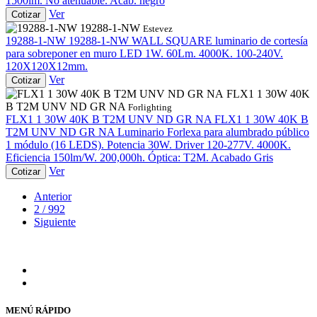
1500lm. No atenuable. Acab. negro
Ver
Cotizar
19288-1-NW
Estevez
19288-1-NW
19288-1-NW
WALL SQUARE luminario de cortesía
para sobreponer en muro LED 1W. 60Lm. 4000K. 100-240V.
120X120X12mm.
Ver
Cotizar
FLX1 1 30W 40K
B T2M UNV ND GR NA
Forlighting
FLX1 1 30W 40K B T2M UNV ND GR NA
FLX1 1 30W 40K B
T2M UNV ND GR NA
Luminario Forlexa para alumbrado público
1 módulo (16 LEDS). Potencia 30W. Driver 120-277V. 4000K.
Eficiencia 150lm/W. 200,000h. Óptica: T2M. Acabado Gris
Ver
Cotizar
Anterior
2 / 992
Siguiente
MENÚ RÁPIDO