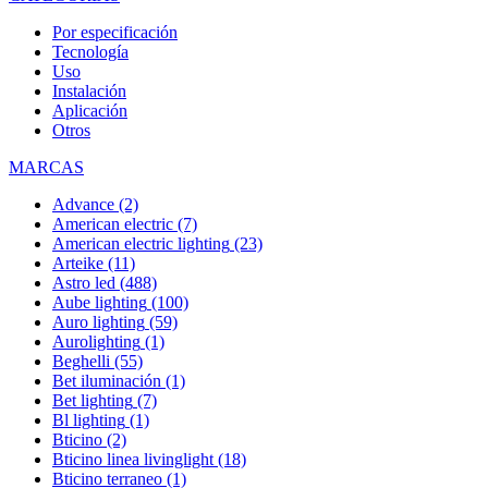
Por especificación
Tecnología
Uso
Instalación
Aplicación
Otros
MARCAS
Advance
(2)
American electric
(7)
American electric lighting
(23)
Arteike
(11)
Astro led
(488)
Aube lighting
(100)
Auro lighting
(59)
Aurolighting
(1)
Beghelli
(55)
Bet iluminación
(1)
Bet lighting
(7)
Bl lighting
(1)
Bticino
(2)
Bticino linea livinglight
(18)
Bticino terraneo
(1)