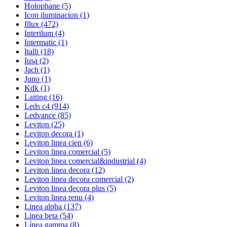
Holophane
(5)
Icon iluminacion
(1)
Illux
(472)
Interilum
(4)
Intermatic
(1)
Italli
(18)
Iusa
(2)
Jach
(1)
Juno
(1)
Kdk
(1)
Laiting
(16)
Leds c4
(914)
Ledvance
(85)
Leviton
(25)
Leviton decora
(1)
Leviton linea cien
(6)
Leviton linea comercial
(5)
Leviton linea comercial&industrial
(4)
Leviton linea decora
(12)
Leviton linea decora comercial
(2)
Leviton linea decora plus
(5)
Leviton linea renu
(4)
Linea alpha
(137)
Linea beta
(54)
Línea gamma
(8)