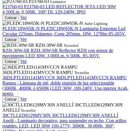
P23760-03
Lumiance
P23760-03
P23760-03
LED REFLECTOR JETA LED 50W
4,500Lm. 6,500K. 100º DL 120-240W. IP65
Ver
Cotizar
PLEDC18W65K-N
Aube Lighting
PLEDC18W65K-N
PLEDC18W65K-N
Luminaria Empotrar Led
Circular 225mm. Diámetro, Corte 205mm. 18W. 1278lm 85-265V.
Ver
Cotizar
RZH-30W-SR
Tecnoled
RZH-30W-SR
RZH-30W-SR
Reflector RZH con sensor de
movimiento LED 30W. 3,000Lm. 6,500K. 85-305V.
Ver
Cotizar
36DLPTLED1141MVCCN RAMPU
Tecnolite
36DLPTLED1141MVCCN
36DLPTLED1141MVCCN RAMPU
Rampu - Lámpara de pié, doble emisión de luz seleccionable
(3000K, 4000K ó 6500K) LED 36W, 100-240V. Uso interior Acab.
negro,
Ver
Cotizar
30CTLLED6129MV30N
ANELLÍ
Tecnolite
30CTLLED6129MV30N
30CTLLED6129MV30N ANELLÍ
Anellí - Luminario decorativo, para suspender en techo, Con arillos
rotables. LED, LED 30W 100-277V, 3000K, 30,000h, 360º,