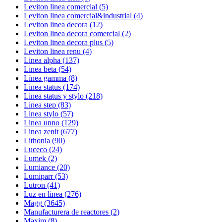
Leviton linea comercial
(5)
Leviton linea comercial&industrial
(4)
Leviton linea decora
(12)
Leviton linea decora comercial
(2)
Leviton linea decora plus
(5)
Leviton linea renu
(4)
Linea alpha
(137)
Linea beta
(54)
Línea gamma
(8)
Linea status
(174)
Linea status y stylo
(218)
Linea step
(83)
Linea stylo
(57)
Linea unno
(129)
Linea zenit
(677)
Lithonia
(90)
Luceco
(24)
Lumek
(2)
Lumiance
(20)
Lumiparr
(53)
Lutron
(41)
Luz en linea
(276)
Magg
(3645)
Manufacturera de reactores
(2)
Maxim
(8)