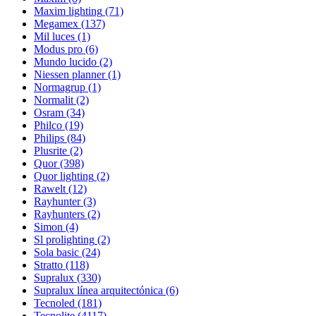
Maxim lighting
(71)
Megamex
(137)
Mil luces
(1)
Modus pro
(6)
Mundo lucido
(2)
Niessen planner
(1)
Normagrup
(1)
Normalit
(2)
Osram
(34)
Philco
(19)
Philips
(84)
Plusrite
(2)
Quor
(398)
Quor lighting
(2)
Rawelt
(12)
Rayhunter
(3)
Rayhunters
(2)
Simon
(4)
Sl prolighting
(2)
Sola basic
(24)
Stratto
(118)
Supralux
(330)
Supralux línea arquitectónica
(6)
Tecnoled
(181)
Tecnolite
(4117)