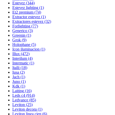
Estevez
(344)
Estevez lighting
(1)
Et2 premium
(74)
Extractor estevez
(1)
Extractores estevez
(32)
Forlighting
(77)
Generico
(3)
Greenin
(1)
Grok
(9)
Holophane
(5)
Icon iluminacion
(1)
Illux
(472)
Interilum
(4)
Intermatic
(1)
Italli
(18)
Iusa
(2)
Jach
(1)
Juno
(1)
Kdk
(1)
Laiting
(16)
Leds c4
(914)
Ledvance
(85)
Leviton
(25)
Leviton decora
(1)
Leviton linea cien
(6)