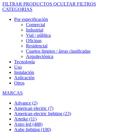
FILTRAR PRODUCTOS
OCULTAR FILTROS
CATEGORIAS
Por especificación
Comercial
Industrial
Vial / pública
Oficinas
Residencial
Cuartos limpios / áreas clasificadas
Arquitectónica
Tecnología
Uso
Instalación
Aplicación
Otros
MARCAS
Advance
(2)
American electric
(7)
American electric lighting
(23)
Arteike
(11)
Astro led
(488)
Aube lighting
(100)