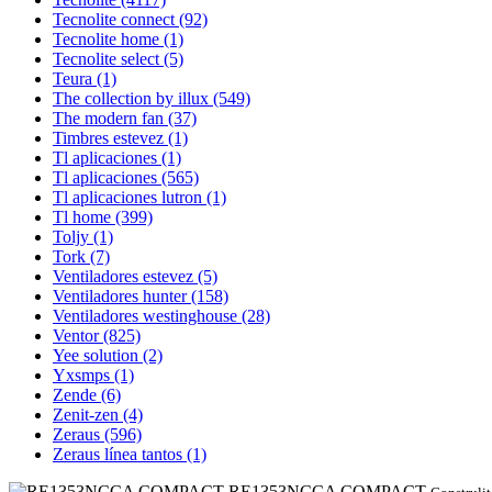
Tecnolite connect
(92)
Tecnolite home
(1)
Tecnolite select
(5)
Teura
(1)
The collection by illux
(549)
The modern fan
(37)
Timbres estevez
(1)
Tl aplicaciones
(1)
Tl aplicaciones
(565)
Tl aplicaciones lutron
(1)
Tl home
(399)
Toljy
(1)
Tork
(7)
Ventiladores estevez
(5)
Ventiladores hunter
(158)
Ventiladores westinghouse
(28)
Ventor
(825)
Yee solution
(2)
Yxsmps
(1)
Zende
(6)
Zenit-zen
(4)
Zeraus
(596)
Zeraus línea tantos
(1)
RE1353NCCA COMPACT