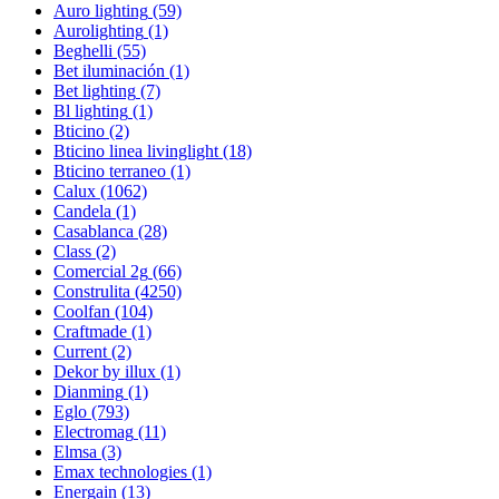
Auro lighting
(59)
Aurolighting
(1)
Beghelli
(55)
Bet iluminación
(1)
Bet lighting
(7)
Bl lighting
(1)
Bticino
(2)
Bticino linea livinglight
(18)
Bticino terraneo
(1)
Calux
(1062)
Candela
(1)
Casablanca
(28)
Class
(2)
Comercial 2g
(66)
Construlita
(4250)
Coolfan
(104)
Craftmade
(1)
Current
(2)
Dekor by illux
(1)
Dianming
(1)
Eglo
(793)
Electromag
(11)
Elmsa
(3)
Emax technologies
(1)
Energain
(13)