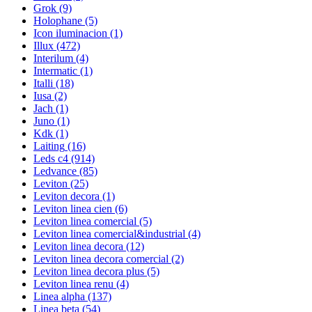
Grok
(9)
Holophane
(5)
Icon iluminacion
(1)
Illux
(472)
Interilum
(4)
Intermatic
(1)
Italli
(18)
Iusa
(2)
Jach
(1)
Juno
(1)
Kdk
(1)
Laiting
(16)
Leds c4
(914)
Ledvance
(85)
Leviton
(25)
Leviton decora
(1)
Leviton linea cien
(6)
Leviton linea comercial
(5)
Leviton linea comercial&industrial
(4)
Leviton linea decora
(12)
Leviton linea decora comercial
(2)
Leviton linea decora plus
(5)
Leviton linea renu
(4)
Linea alpha
(137)
Linea beta
(54)