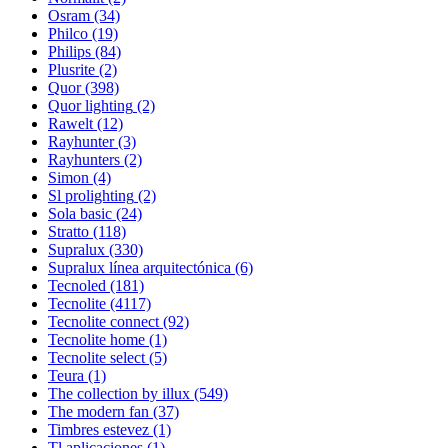
Osram
(34)
Philco
(19)
Philips
(84)
Plusrite
(2)
Quor
(398)
Quor lighting
(2)
Rawelt
(12)
Rayhunter
(3)
Rayhunters
(2)
Simon
(4)
Sl prolighting
(2)
Sola basic
(24)
Stratto
(118)
Supralux
(330)
Supralux línea arquitectónica
(6)
Tecnoled
(181)
Tecnolite
(4117)
Tecnolite connect
(92)
Tecnolite home
(1)
Tecnolite select
(5)
Teura
(1)
The collection by illux
(549)
The modern fan
(37)
Timbres estevez
(1)
Tl aplicaciones
(1)