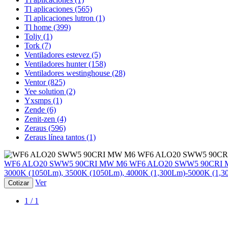
Tl aplicaciones
(565)
Tl aplicaciones lutron
(1)
Tl home
(399)
Toljy
(1)
Tork
(7)
Ventiladores estevez
(5)
Ventiladores hunter
(158)
Ventiladores westinghouse
(28)
Ventor
(825)
Yee solution
(2)
Yxsmps
(1)
Zende
(6)
Zenit-zen
(4)
Zeraus
(596)
Zeraus línea tantos
(1)
WF6 ALO20 SWW5 90C
WF6 ALO20 SWW5 90CRI MW M6
WF6 ALO20 SWW5 90CRI
3000K (1050Lm), 3500K (1050Lm), 4000K (1,300Lm)-5000K (1,300
Ver
Cotizar
1 / 1