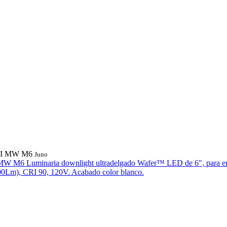
RI MW M6
Juno
 MW M6
Luminaria downlight ultradelgado Wafer™ LED de 6", para e
Lm), CRI 90, 120V. Acabado color blanco.