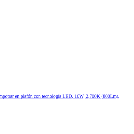
mpotrar en plafón con tecnología LED, 16W, 2,700K (800Lm),