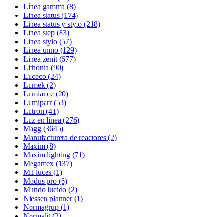
Línea gamma
(8)
Linea status
(174)
Linea status y stylo
(218)
Linea step
(83)
Linea stylo
(57)
Linea unno
(129)
Linea zenit
(677)
Lithonia
(90)
Luceco
(24)
Lumek
(2)
Lumiance
(20)
Lumiparr
(53)
Lutron
(41)
Luz en linea
(276)
Magg
(3645)
Manufacturera de reactores
(2)
Maxim
(8)
Maxim lighting
(71)
Megamex
(137)
Mil luces
(1)
Modus pro
(6)
Mundo lucido
(2)
Niessen planner
(1)
Normagrup
(1)
Normalit
(2)