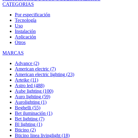
CATEGORIAS
Por especificación
Tecnología
Uso
Instalación
Aplicación
Otros
MARCAS
Advance
(2)
American electric
(7)
American electric lighting
(23)
Arteike
(11)
Astro led
(488)
Aube lighting
(100)
Auro lighting
(59)
Aurolighting
(1)
Beghelli
(55)
Bet iluminación
(1)
Bet lighting
(7)
Bl lighting
(1)
Bticino
(2)
Bticino linea livinglight
(18)