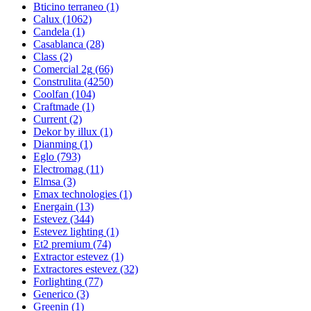
Bticino terraneo
(1)
Calux
(1062)
Candela
(1)
Casablanca
(28)
Class
(2)
Comercial 2g
(66)
Construlita
(4250)
Coolfan
(104)
Craftmade
(1)
Current
(2)
Dekor by illux
(1)
Dianming
(1)
Eglo
(793)
Electromag
(11)
Elmsa
(3)
Emax technologies
(1)
Energain
(13)
Estevez
(344)
Estevez lighting
(1)
Et2 premium
(74)
Extractor estevez
(1)
Extractores estevez
(32)
Forlighting
(77)
Generico
(3)
Greenin
(1)